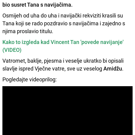
bio susret Tana s navijačima.
Osmijeh od uha do uha i navijački rekviziti krasili su
Tana koji se rado pozdravio s navijačima i zajedno s
njima proslavio titulu.
Kako to izgleda kad Vincent Tan 'povede navijanje'
(VIDEO)
Vatromet, baklje, pjesma i veselje ukratko bi opisali
slavlje ispred Vječne vatre, sve uz veselog
Amidžu
.
Pogledajte videoprilog: