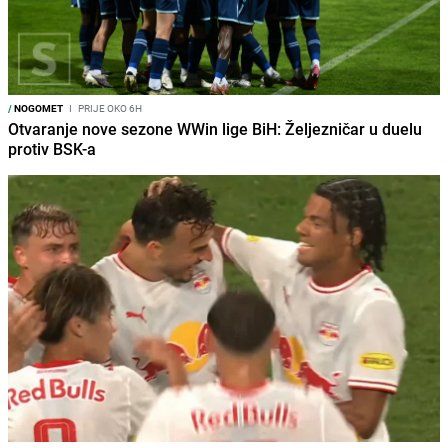
/
NOGOMET
I
PRIJE OKO 6H
Otvaranje nove sezone WWin lige BiH: Željezničar u duelu
protiv BSK-a