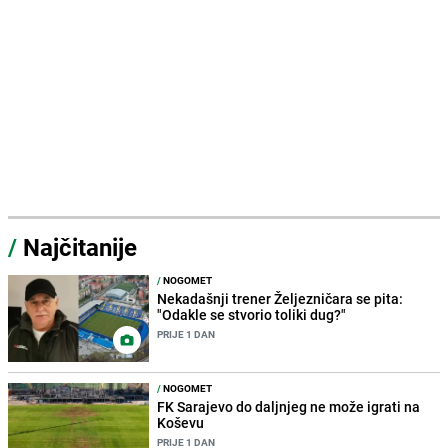
/
Najčitanije
/
NOGOMET
Nekadašnji trener Željezničara se pita:
"Odakle se stvorio toliki dug?"
PRIJE 1 DAN
/
NOGOMET
FK Sarajevo do daljnjeg ne može igrati na
Koševu
PRIJE 1 DAN