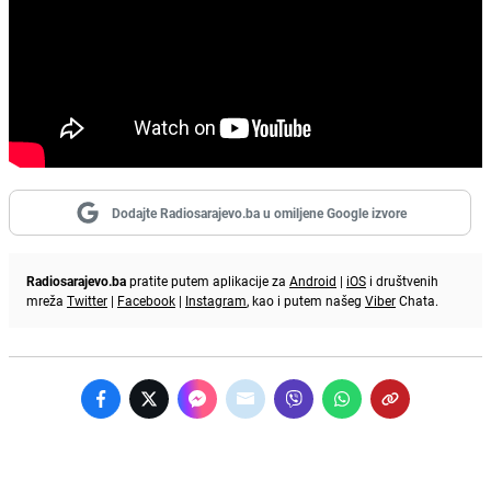
Dodajte Radiosarajevo.ba u omiljene Google izvore
Radiosarajevo.ba
pratite putem aplikacije za
Android
|
iOS
i društvenih
mreža
Twitter
|
Facebook
|
Instagram
, kao i putem našeg
Viber
Chata.