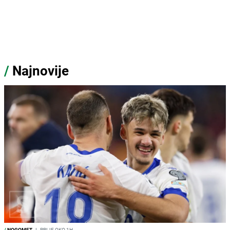
/
Najnovije
/
NOGOMET
I
PRIJE OKO 1H