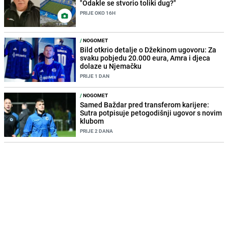
"Odakle se stvorio toliki dug?"
PRIJE OKO 16H
/
NOGOMET
Bild otkrio detalje o Džekinom ugovoru: Za
svaku pobjedu 20.000 eura, Amra i djeca
dolaze u Njemačku
PRIJE 1 DAN
/
NOGOMET
Samed Baždar pred transferom karijere:
Sutra potpisuje petogodišnji ugovor s novim
klubom
PRIJE 2 DANA