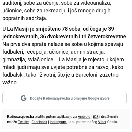
auditorij, sobe za učenje, sobe za videoanalizu,
učionice, sobe za rekreaciju i još mnogo drugih
popratnih sadržaja.
U La Masiji je smješteno 78 soba, od čega je 39
jednokrevetnih, 36 dvokrevetnih i tri četverokrevetne.
Na prva dva sprata nalaze se sobe u kojima spavaju
fudbaleri, recepcija, učionice, administracija,
gimnazija, svlačionice... La Masija je mjesto u kojem
mladi ljudi imaju sve uvjete potrebne za razvoj, kako
fudbalski, tako i životni, što je u Barceloni izuzetno
važno.
Dodajte Radiosarajevo.ba u omiljene Google izvore
Radiosarajevo.ba
pratite putem aplikacije za
Android
|
iOS
i društvenih
mreža
Twitter
|
Facebook
|
Instagram
, kao i putem našeg
Viber
Chata.