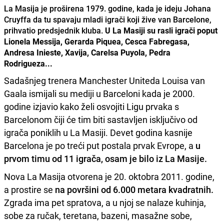
La Masija je proširena 1979. godine, kada je ideju Johana
Cruyffa da tu spavaju mladi igrači koji žive van Barcelone,
prihvatio predsjednik kluba.
U La Masiji su rasli igrači poput
Lionela Messija, Gerarda Piquea, Cesca Fabregasa,
Andresa Inieste, Xavija, Carelsa Puyola, Pedra
Rodrigueza...
Sadašnjeg trenera Manchester Uniteda Louisa van
Gaala ismijali su mediji u Barceloni kada je 2000.
godine izjavio kako želi osvojiti Ligu prvaka s
Barcelonom čiji će tim biti sastavljen isključivo od
igrača poniklih u La Masiji. Devet godina kasnije
Barcelona je po treći put postala prvak Evrope, a
u
prvom timu od 11 igrača, osam je bilo iz La Masije.
Nova La Masija otvorena je 20. oktobra 2011. godine,
a prostire se
na površini od 6.000 metara kvadratnih.
Zgrada ima pet spratova, a u njoj se nalaze kuhinja,
sobe za ručak, teretana, bazeni, masažne sobe,