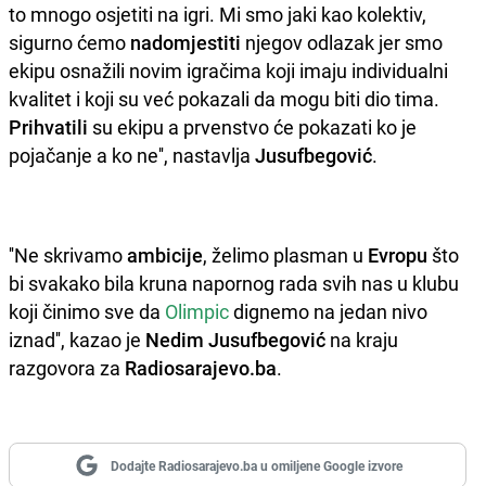
to mnogo osjetiti na igri. Mi smo jaki kao kolektiv,
sigurno ćemo
nadomjestiti
njegov odlazak jer smo
ekipu osnažili novim igračima koji imaju individualni
kvalitet i koji su već pokazali da mogu biti dio tima.
Prihvatili
su ekipu a prvenstvo će pokazati ko je
pojačanje a ko ne'', nastavlja
Jusufbegović
.
''Ne skrivamo
ambicije
, želimo plasman u
Evropu
što
bi svakako bila kruna napornog rada svih nas u klubu
koji činimo sve da
Olimpic
dignemo na jedan nivo
iznad'', kazao je
Nedim Jusufbegović
na kraju
razgovora za
Radiosarajevo.ba
.
Dodajte Radiosarajevo.ba u omiljene Google izvore