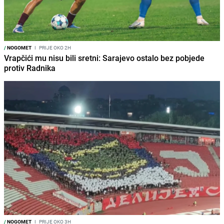
/
NOGOMET
I
PRIJE OKO 2H
Vrapčići mu nisu bili sretni: Sarajevo ostalo bez pobjede
protiv Radnika
/
NOGOMET
I
PRIJE OKO 3H