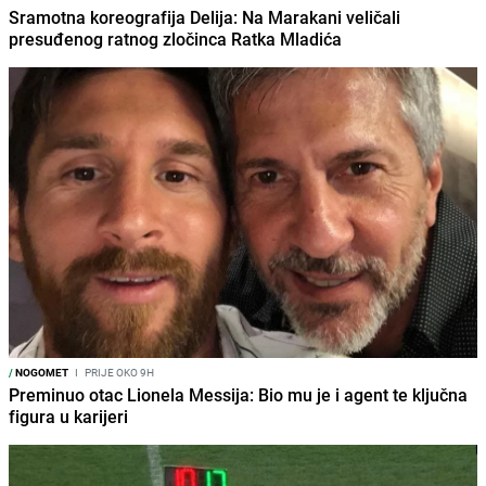
Sramotna koreografija Delija: Na Marakani veličali
presuđenog ratnog zločinca Ratka Mladića
/
NOGOMET
I
PRIJE OKO 9H
Preminuo otac Lionela Messija: Bio mu je i agent te ključna
figura u karijeri