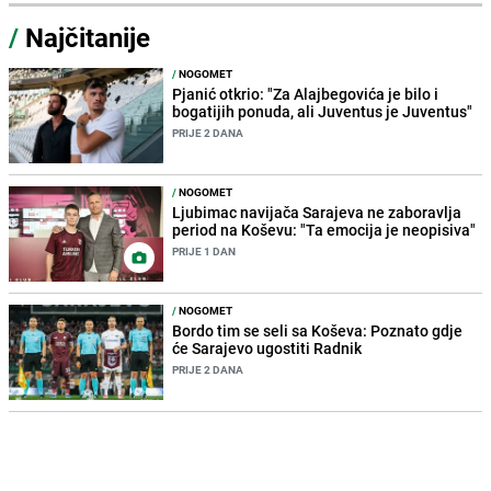
/
Najčitanije
/
NOGOMET
Pjanić otkrio: "Za Alajbegovića je bilo i
bogatijih ponuda, ali Juventus je Juventus"
PRIJE 2 DANA
/
NOGOMET
Ljubimac navijača Sarajeva ne zaboravlja
period na Koševu: "Ta emocija je neopisiva"
PRIJE 1 DAN
/
NOGOMET
Bordo tim se seli sa Koševa: Poznato gdje
će Sarajevo ugostiti Radnik
PRIJE 2 DANA