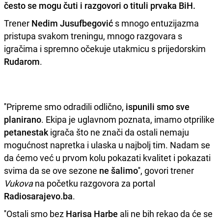
često se mogu čuti i razgovori o tituli
prvaka
BiH.
Trener
Nedim Jusufbegović
s mnogo entuzijazma
pristupa svakom treningu, mnogo razgovara s
igračima i spremno očekuje utakmicu s prijedorskim
Rudarom
.
''Pripreme smo odradili odlično,
ispunili smo sve
planirano
. Ekipa je uglavnom poznata, imamo otprilike
petanestak
igrača što ne znači da ostali nemaju
mogućnost napretka i ulaska u najbolj tim. Nadam se
da ćemo već u prvom kolu pokazati kvalitet i pokazati
svima da se ove sezone
ne šalimo
'', govori trener
Vukova
na početku razgovora za portal
Radiosarajevo.ba
.
''Ostali smo bez
Harisa Harbe
ali ne bih rekao da će se