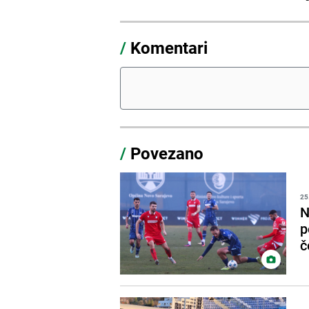
/
Komentari
/
Povezano
25
N
p
č