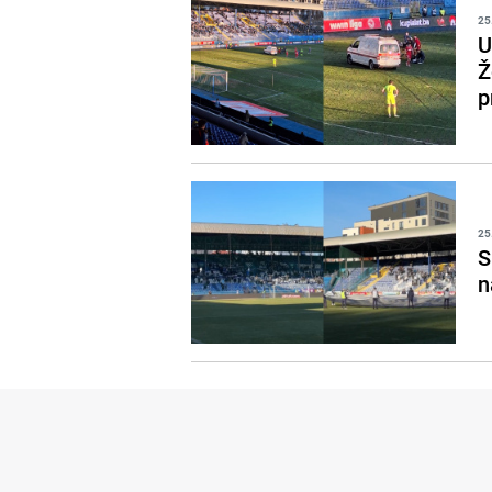
25
U
Ž
p
25
S
n