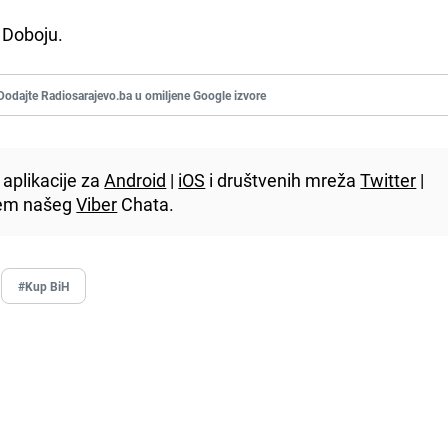
 Doboju.
Dodajte Radiosarajevo.ba u omiljene Google izvore
aplikacije za
Android
|
iOS
i društvenih mreža
Twitter
|
utem našeg
Viber
Chata.
#Kup BiH