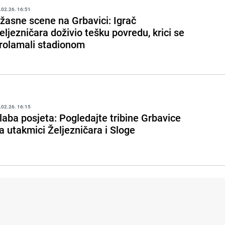
.02.26. 16:51
žasne scene na Grbavici: Igrač
eljezničara doživio tešku povredu, krici se
rolamali stadionom
.02.26. 16:15
laba posjeta: Pogledajte tribine Grbavice
a utakmici Željezničara i Sloge