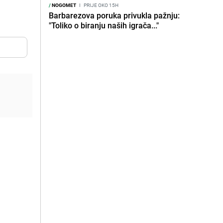
/
NOGOMET
I
PRIJE OKO 15H
Barbarezova poruka privukla pažnju:
"Toliko o biranju naših igrača..."