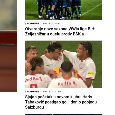
/
NOGOMET
I
PRIJE OKO 4H
Otvaranje nove sezone WWin lige BiH:
Željezničar u duelu protiv BSK-a
/
NOGOMET
I
PRIJE OKO 13H
Sjajan početak u novom klubu: Haris
Tabaković postigao gol i donio pobjedu
Salzburgu