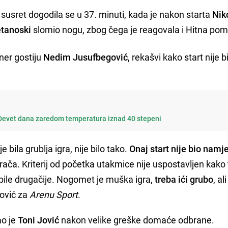
a susret dogodila se u 37. minuti, kada je nakon starta
Nik
tanoski
slomio nogu, zbog čega je reagovala i Hitna pom
ner gostiju
Nedim Jusufbegović
, rekašvi kako start nije b
Devet dana zaredom temperatura iznad 40 stepeni
bila grublja igra, nije bilo tako.
Onaj start nije bio namj
igrača. Kriterij od početka utakmice nije uspostavljen kako
 bi bile drugačije. Nogomet je muška igra,
treba ići grubo
, al
gović za
Arenu Sport
.
ao je
Toni Jović
nakon velike greške domaće odbrane.