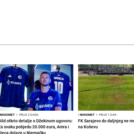
NOGOMET
I
PRIJE 2 DANA
/
NOGOMET
I
PRIJE 1 DAN
Bild otkrio detalje o Džekinom ugovoru:
FK Sarajevo do daljnjeg ne mo
Za svaku pobjedu 20.000 eura, Amra i
na Koševu
djeca dolaze u Njemačku