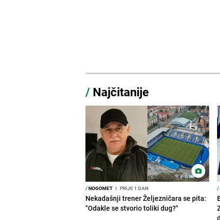
/
Najčitanije
/
NOGOMET
I
PRIJE 1 DAN
/
Nekadašnji trener Željezničara se pita:
"Odakle se stvorio toliki dug?"