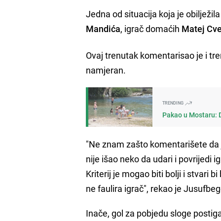
Jedna od situacija koja je obilježil
Mandića
, igrač domaćih
Matej Cve
Ovaj trenutak komentarisao je i tre
namjeran.
TRENDING
Pakao u Mostaru: 
"Ne znam zašto komentarišete da je 
nije išao neko da udari i povrijedi 
Kriterij je mogao biti bolji i stvari
ne faulira igrač", rekao je Jusufbe
Inače, gol za pobjedu sloge postig