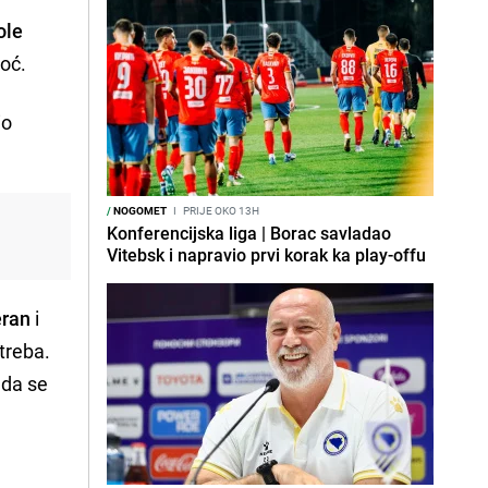
ole
oć.
io
/
NOGOMET
I
PRIJE OKO 13H
Konferencijska liga | Borac savladao
Vitebsk i napravio prvi korak ka play-offu
eran
i
 treba.
i da se