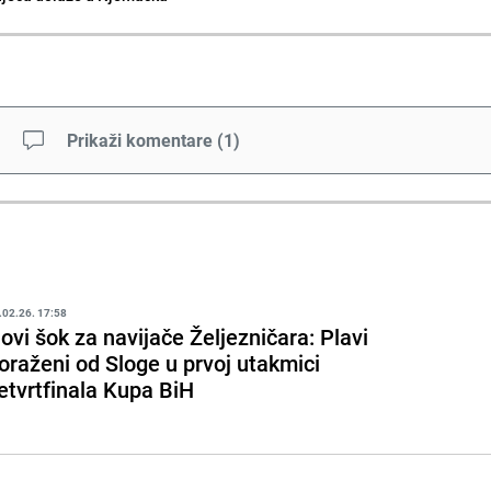
Prikaži komentare
(
1
)
.02.26. 17:58
ovi šok za navijače Željezničara: Plavi
oraženi od Sloge u prvoj utakmici
etvrtfinala Kupa BiH