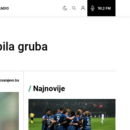
RADIO
90,2 FM
ila gruba
osarajevo.ba
/
Najnovije