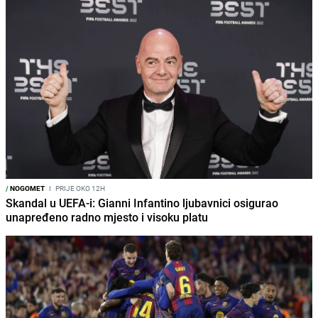
/
NOGOMET
I
PRIJE OKO 12H
Skandal u UEFA-i: Gianni Infantino ljubavnici osigurao
unapređeno radno mjesto i visoku platu