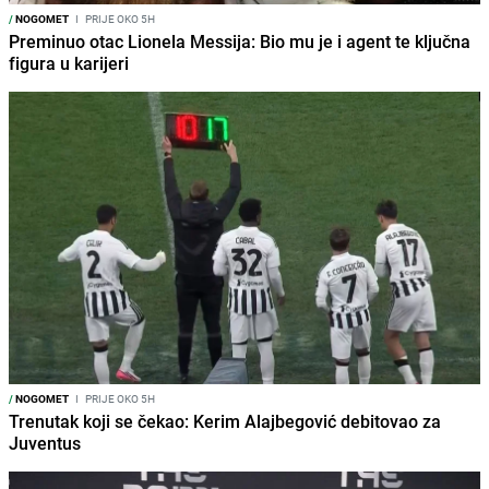
/
NOGOMET
I
PRIJE OKO 5H
Preminuo otac Lionela Messija: Bio mu je i agent te ključna
figura u karijeri
/
NOGOMET
I
PRIJE OKO 5H
Trenutak koji se čekao: Kerim Alajbegović debitovao za
Juventus