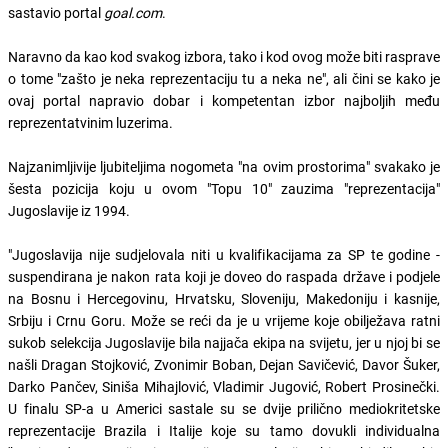
sastavio portal
goal.com
.
Naravno da kao kod svakog izbora, tako i kod ovog može biti rasprave
o tome "zašto je neka reprezentaciju tu a neka ne", ali čini se kako je
ovaj portal napravio dobar i kompetentan izbor najboljih među
reprezentatvinim luzerima.
Najzanimljivije ljubiteljima nogometa "na ovim prostorima" svakako je
šesta pozicija koju u ovom "Topu 10" zauzima "reprezentacija"
Jugoslavije iz 1994.
"Jugoslavija nije sudjelovala niti u kvalifikacijama za SP te godine -
suspendirana je nakon rata koji je doveo do raspada države i podjele
na Bosnu i Hercegovinu, Hrvatsku, Sloveniju, Makedoniju i kasnije,
Srbiju i Crnu Goru. Može se reći da je u vrijeme koje obilježava ratni
sukob selekcija Jugoslavije bila najjača ekipa na svijetu, jer u njoj bi se
našli Dragan Stojković, Zvonimir Boban, Dejan Savičević, Davor Šuker,
Darko Pančev, Siniša Mihajlović, Vladimir Jugović, Robert Prosinečki.
U finalu SP-a u Americi sastale su se dvije prilično mediokritetske
reprezentacije Brazila i Italije koje su tamo dovukli individualna