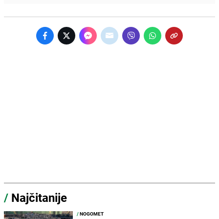
/
Najčitanije
/
NOGOMET