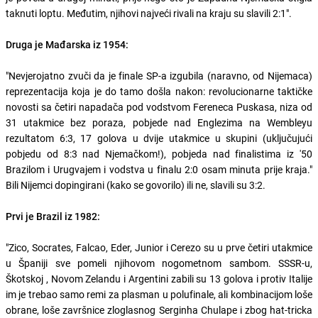
taknuti loptu. Međutim, njihovi najveći rivali na kraju su slavili 2:1".
Druga je Mađarska iz 1954:
"Nevjerojatno zvuči da je finale SP-a izgubila (naravno, od Nijemaca)
reprezentacija koja je do tamo došla nakon: revolucionarne taktičke
novosti sa četiri napadača pod vodstvom Fereneca Puskasa, niza od
31 utakmice bez poraza, pobjede nad Englezima na Wembleyu
rezultatom 6:3, 17 golova u dvije utakmice u skupini (uključujući
pobjedu od 8:3 nad Njemačkom!), pobjeda nad finalistima iz '50
Brazilom i Urugvajem i vodstva u finalu 2:0 osam minuta prije kraja."
Bili Nijemci dopingirani (kako se govorilo) ili ne, slavili su 3:2.
Prvi je Brazil iz 1982:
"Zico, Socrates, Falcao, Eder, Junior i Cerezo su u prve četiri utakmice
u Španiji sve pomeli njihovom nogometnom sambom. SSSR-u,
Škotskoj , Novom Zelandu i Argentini zabili su 13 golova i protiv Italije
im je trebao samo remi za plasman u polufinale, ali kombinacijom loše
obrane, loše završnice zloglasnog Serginha Chulape i zbog hat-tricka