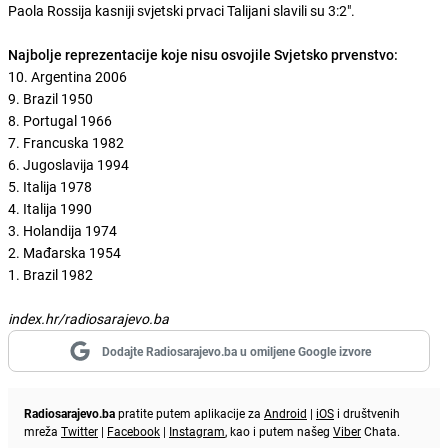
Paola Rossija kasniji svjetski prvaci Talijani slavili su 3:2".
Najbolje reprezentacije koje nisu osvojile Svjetsko prvenstvo:
10. Argentina 2006
9. Brazil 1950
8. Portugal 1966
7. Francuska 1982
6. Jugoslavija 1994
5. Italija 1978
4. Italija 1990
3. Holandija 1974
2. Mađarska 1954
1. Brazil 1982
index.hr/radiosarajevo.ba
Dodajte Radiosarajevo.ba u omiljene Google izvore
Radiosarajevo.ba
pratite putem aplikacije za
Android
|
iOS
i društvenih
mreža
Twitter
|
Facebook
|
Instagram
, kao i putem našeg
Viber
Chata.