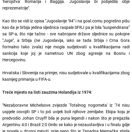
'herojstva' Romarija i Baggija. Jugoslavija bi pobjedila obje
reprezenatcije".
Kao što se vidi iz opisa "Jugoslavije '94" i na goal.comu pogrešno pišu
kao da je Srbija jedina sljednica raspale SFRJ pa je bila "suspendirana"
sa SP-a, što nije tačno - sve nabrojane države sljednice su pokojne
"Juge", a Srbija (ne Jugoslavija, iako se tada Srbija i Crna Gora
formalno tako zvala) nije mogla sudjelovati u kvalifikacijama radi
sankcija koje joj je nametnuo UN zbog agresije na Bosnu i
Hercegovinu.
Hrvatska i Slovenija na primjer, nisu sudjelovale u kvalifikacijama zbog
kasnijeg primanja u FIFA-u.
Treće mjesto na listi zauzima Holandija iz 1974:
"Nezaboravne Michelsove zvijezde 'Totalnog nogometa' iz '74 nisu
uspjele osvojiti SP i to još uvijek boli njihove zemljake. Ekipa koju je
predvodio Johan Cruyff bila je puna legendi i nakon što je pregazila
Argentinu 4:0 i Brazil 2:0 činilo se kako je nezaustavljiva i u finalu gdje
je povela u drugoj minuti, prije nego što je Zapadna Njemačka stigla