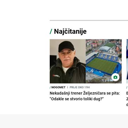
/
Najčitanije
/
NOGOMET
I
PRIJE OKO 19H
/
Nekadašnji trener Željezničara se pita:
"Odakle se stvorio toliki dug?"