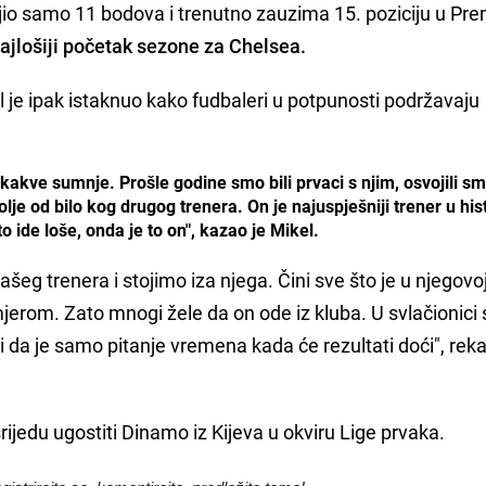
io samo 11 bodova i trenutno zauzima 15. poziciju u Premi
ajlošiji početak sezone za Chelsea.
l je ipak istaknuo kako fudbaleri u potpunosti podržavaju
kakve sumnje. Prošle godine smo bili prvaci s njim, osvojili s
lje od bilo kog drugog trenera. On je najuspješniji trener u hist
 ide loše, onda je to on", kazao je Mikel.
šeg trenera i stojimo iza njega. Čini sve što je u njegovo
mjerom. Zato mnogi žele da on ode iz kluba. U svlačionici 
i da je samo pitanje vremena kada će rezultati doći", reka
ijedu ugostiti Dinamo iz Kijeva u okviru Lige prvaka.