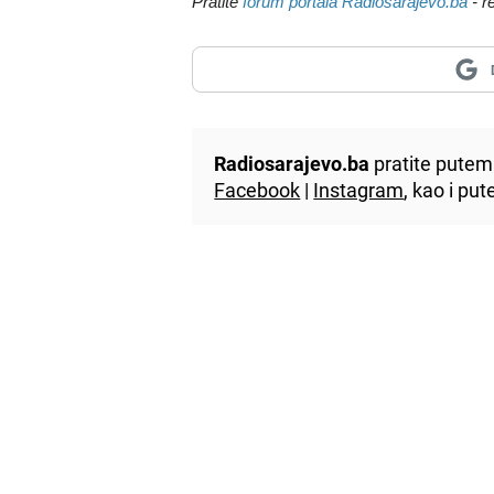
Pratite
forum portala Radiosarajevo.ba
- r
Radiosarajevo.ba
pratite putem 
Facebook
|
Instagram
, kao i p