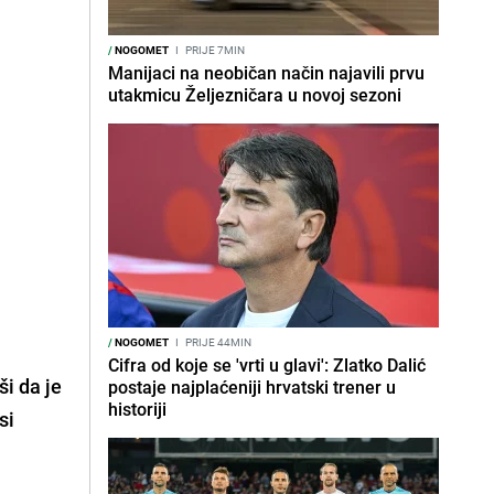
/
NOGOMET
I
PRIJE 7MIN
Manijaci na neobičan način najavili prvu
utakmicu Željezničara u novoj sezoni
/
NOGOMET
I
PRIJE 44MIN
Cifra od koje se 'vrti u glavi': Zlatko Dalić
vši da je
postaje najplaćeniji hrvatski trener u
historiji
si