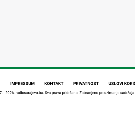
G
IMPRESSUM
KONTAKT
PRIVATNOST
USLOVI KOR
7. - 2026.
radiosarajevo.ba
. Sva prava pridržana. Zabranjeno preuzimanje sadržaja