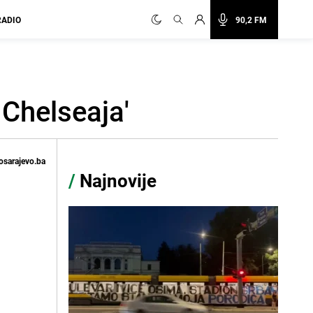
RADIO
90,2 FM
 Chelseaja'
osarajevo.ba
/
Najnovije