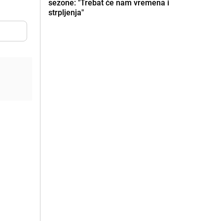
sezone: "Trebat će nam vremena i
strpljenja"