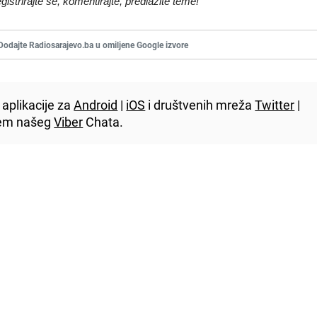
egistrirajte se, komentirajte, predlažite teme!
Dodajte Radiosarajevo.ba u omiljene Google izvore
aplikacije za
Android
|
iOS
i društvenih mreža
Twitter
|
utem našeg
Viber
Chata.