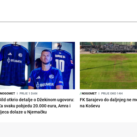
NOGOMET
I
PRIJE 1 DAN
/
NOGOMET
I
PRIJE OKO 14H
Bild otkrio detalje o Džekinom ugovoru:
FK Sarajevo do daljnjeg ne mo
Za svaku pobjedu 20.000 eura, Amra i
na Koševu
djeca dolaze u Njemačku