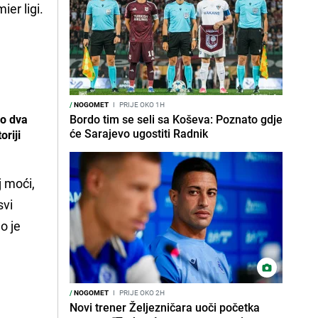
er ligi.
/
NOGOMET
I
PRIJE OKO 1H
mo dva
Bordo tim se seli sa Koševa: Poznato gdje
će Sarajevo ugostiti Radnik
oriji
j moći,
svi
o je
/
NOGOMET
I
PRIJE OKO 2H
Novi trener Željezničara uoči početka