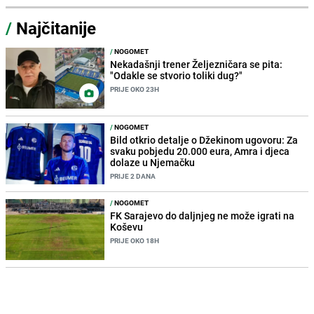
/
Najčitanije
/
NOGOMET
Nekadašnji trener Željezničara se pita:
"Odakle se stvorio toliki dug?"
PRIJE OKO 23H
/
NOGOMET
Bild otkrio detalje o Džekinom ugovoru: Za
svaku pobjedu 20.000 eura, Amra i djeca
dolaze u Njemačku
PRIJE 2 DANA
/
NOGOMET
FK Sarajevo do daljnjeg ne može igrati na
Koševu
PRIJE OKO 18H