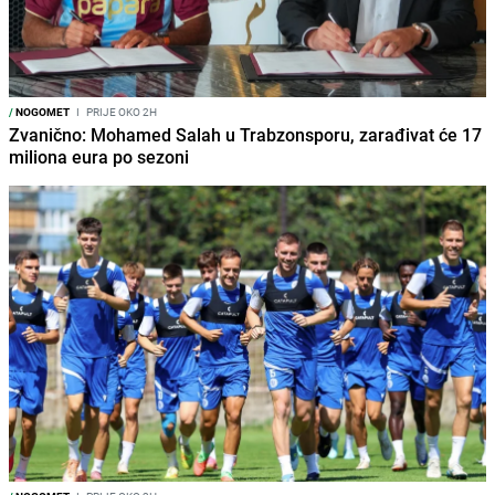
/
NOGOMET
I
PRIJE OKO 2H
Zvanično: Mohamed Salah u Trabzonsporu, zarađivat će 17
miliona eura po sezoni