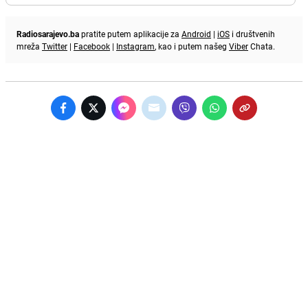
Radiosarajevo.ba
pratite putem aplikacije za
Android
|
iOS
i društvenih
mreža
Twitter
|
Facebook
|
Instagram
, kao i putem našeg
Viber
Chata.