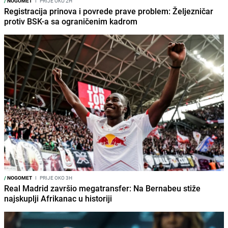
/
NOGOMET
I
PRIJE OKO 2H
Registracija prinova i povrede prave problem: Željezničar
protiv BSK-a sa ograničenim kadrom
/
NOGOMET
I
PRIJE OKO 3H
Real Madrid završio megatransfer: Na Bernabeu stiže
najskuplji Afrikanac u historiji