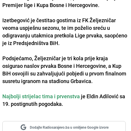
Premijer lige i Kupa Bosne i Hercegovine.
Izetbegović je čestitao gostima iz FK Željezničar
veoma uspješnu sezonu, te im poželio sreću u
odigravanju utakmica pretkola
Lige prvaka
, saopćeno
je iz Predsjedništva BiH.
Podsjećamo, Željezničar je tri kola prije kraja
osigurao naslov prvaka Bosne i Hercegovine, a Kup
BiH osvojili su zahvaljujući pobjedi u prvom finalnom
susretu igranom na stadionu Grbavica.
Najbolji strijelac tima i prvenstva
je
Eldin Adilović
sa
19. postignutih pogodaka.
Dodajte Radiosarajevo.ba u omiljene Google izvore