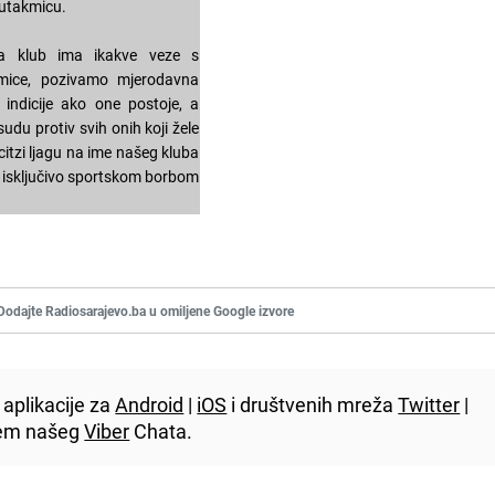
 utakmicu.
a klub ima ikakve veze s
mice, pozivamo mjerodavna
e indicije ako one postoje, a
udu protiv svih onih koji žele
citzi ljagu na ime našeg kluba
ne isključivo sportskom borbom
Dodajte Radiosarajevo.ba u omiljene Google izvore
aplikacije za
Android
|
iOS
i društvenih mreža
Twitter
|
utem našeg
Viber
Chata.