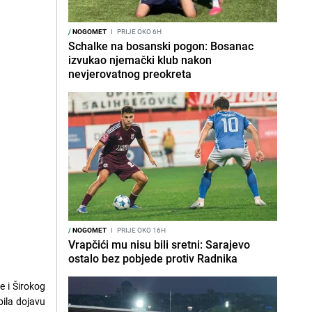
/
NOGOMET
I
PRIJE OKO 6H
Schalke na bosanski pogon: Bosanac
izvukao njemački klub nakon
nevjerovatnog preokreta
/
NOGOMET
I
PRIJE OKO 16H
Vrapčići mu nisu bili sretni: Sarajevo
ostalo bez pobjede protiv Radnika
e i Širokog
ila dojavu