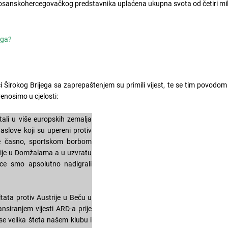
bosanskohercegovačkog predstavnika uplaćena ukupna svota od četiri mil
ega?
i Širokog Brijega sa zaprepaštenjem su primili vijest, te se tim povodom 
renosimo u cjelosti:
ortali u više europskih zemalja
naslove koji su upereni protiv
 je časno, sportskom borbom
mpije u Domžalama a u uzvratu
mice smo apsolutno nadigrali
ata protiv Austrije u Beču u
ansiranjem vijesti ARD-a prije
e velika šteta našem klubu i