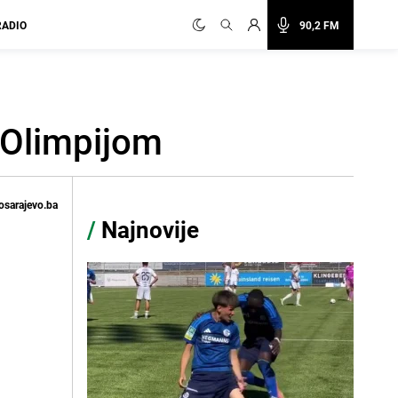
RADIO
90,2 FM
 Olimpijom
osarajevo.ba
/
Najnovije