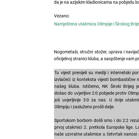
da je na azijskim kladionicama na pobjedu 
Vezano:
Namještena utakmica Olimpije i Širokog Brij
Nogometaši, stručni stožer, uprava i navijač
oficijelnoj stranici kluba, a saopštenje vam p
Tu vijest prenijeli su mediji i internetski p
izvlačeći iz konteksta vijesti bombastične 
našeg kluba. Ističemo, NK Široki Brijeg
došao do uvjerljive 2:0 pobjede protiv Oli
još uvjerljivije 3:0 za nas. U dvije utak
Olimpiju i zasluženo prošli dalje.
Sportskom borbom došli smo i do 2:2 rezult
prvoj utakmici 2. pretkola Europske lige. L
naše uzvratne utakmice u četvrtak nanosi s