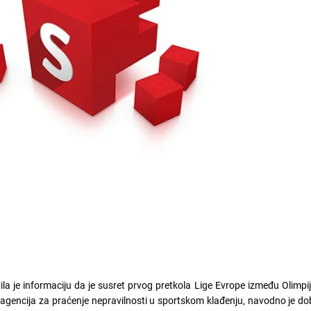
la je informaciju da je susret prvog pretkola Lige Evrope između Olimpij
encija za praćenje nepravilnosti u sportskom klađenju, navodno je dob