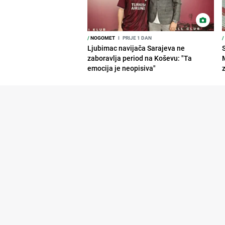
/
NOGOMET
I
PRIJE 1 DAN
/
Ljubimac navijača Sarajeva ne
zaboravlja period na Koševu: "Ta
emocija je neopisiva"