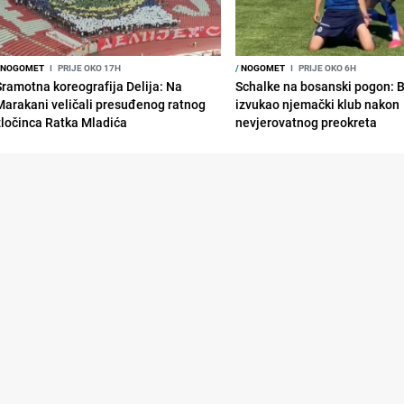
NOGOMET
I
PRIJE OKO 17H
/
NOGOMET
I
PRIJE OKO 6H
Sramotna koreografija Delija: Na
Schalke na bosanski pogon: 
Marakani veličali presuđenog ratnog
izvukao njemački klub nakon
zločinca Ratka Mladića
nevjerovatnog preokreta