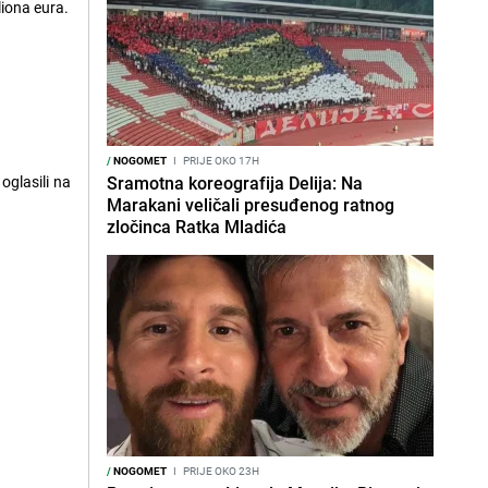
iona eura.
/
NOGOMET
I
PRIJE OKO 17H
oglasili na
Sramotna koreografija Delija: Na
Marakani veličali presuđenog ratnog
zločinca Ratka Mladića
/
NOGOMET
I
PRIJE OKO 23H