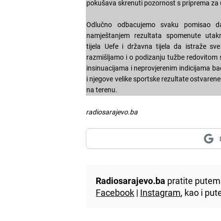
pokušava skrenuti pozornost s priprema za
Odlučno odbacujemo svaku pomisao d
namještanjem rezultata spomenute utak
tijela Uefe i državna tijela da istraže sv
razmišljamo i o podizanju tužbe redovitom s
insinuacijama i neprovjerenim indicijama ba
i njegove velike sportske rezultate ostvare
na terenu.
radiosarajevo.ba
Radiosarajevo.ba
pratite putem 
Facebook
|
Instagram
, kao i p