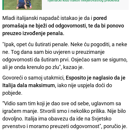
Mladi italijanski napadač istakao je da i
pored
promašaja ne bježi od odgovornosti, te da bi ponovo
preuzeo izvođenje penala.
"Ipak, opet ću šutirati penale. Neke ću pogoditi, a neke
ne. Tog dana sam bio uvjeren u preuzimanje
odgovornosti da šutiram prvi. Osjećao sam se sigurno,
ali je onda krenulo po zlu", kazao je.
Govoreći o samoj utakmici,
Esposito je naglasio da je
Italija dala maksimum
, iako nije uspjela doći do
pobjede.
“Vidio sam tim koji je dao sve od sebe, uglavnom sa
igračem manje. Stvorili smo i nekoliko prilika. Nije bilo
dovoljno. Italija ima obavezu da ide na Svjetsko
prvenstvo i moramo preuzeti odgovornost", poručio je.