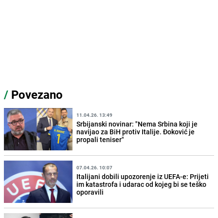
/
Povezano
11.04.26. 13:49
Srbijanski novinar: "Nema Srbina koji je
navijao za BiH protiv Italije. Đoković je
propali teniser"
07.04.26. 10:07
Italijani dobili upozorenje iz UEFA-e: Prijeti
im katastrofa i udarac od kojeg bi se teško
oporavili