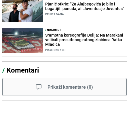
Pjanić otkrio: "Za Alajbegovića je bilo i
bogatijih ponuda, ali Juventus je Juventus"
PRIJE 2 DANA
/
NOGOMET
Sramotna koreografija Delija: Na Marakani
veličali presuđenog ratnog zločinca Ratka
Mladića
PRIJE OKO 12H
/
Komentari
Prikaži komentare
(
0
)