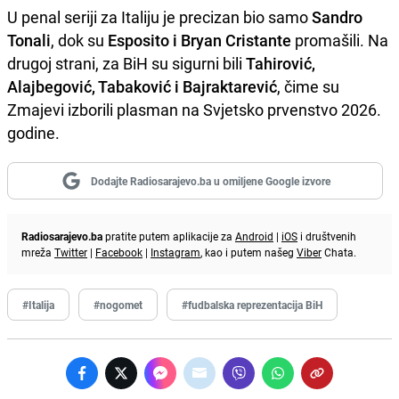
U penal seriji za Italiju je precizan bio samo
Sandro
Tonali
, dok su
Esposito i Bryan Cristante
promašili. Na
drugoj strani, za BiH su sigurni bili
Tahirović,
Alajbegović, Tabaković i Bajraktarević
, čime su
Zmajevi izborili plasman na Svjetsko prvenstvo 2026.
godine.
Dodajte Radiosarajevo.ba u omiljene Google izvore
Radiosarajevo.ba
pratite putem aplikacije za
Android
|
iOS
i društvenih
mreža
Twitter
|
Facebook
|
Instagram
, kao i putem našeg
Viber
Chata.
#Italija
#nogomet
#fudbalska reprezentacija BiH