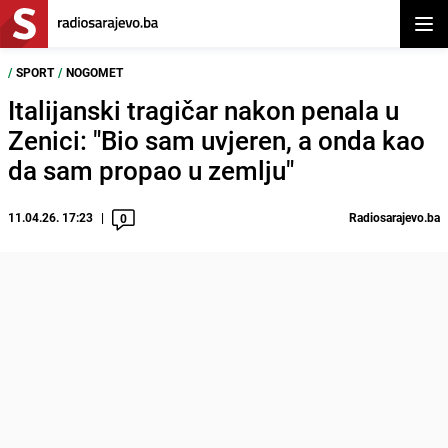
Otvor
/
SPORT
/
NOGOMET
Italijanski tragičar nakon penala u
Zenici: "Bio sam uvjeren, a onda kao
da sam propao u zemlju"
11.04.26. 17:23
Radiosarajevo.ba
0