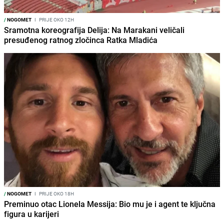
/
NOGOMET
I
PRIJE OKO 12H
Sramotna koreografija Delija: Na Marakani veličali
presuđenog ratnog zločinca Ratka Mladića
/
NOGOMET
I
PRIJE OKO 18H
Preminuo otac Lionela Messija: Bio mu je i agent te ključna
figura u karijeri