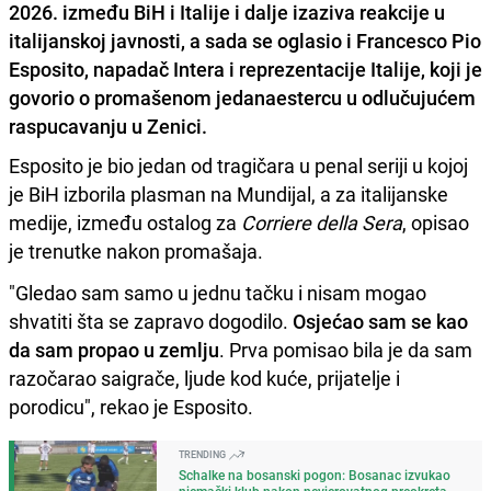
2026. između BiH i Italije i dalje izaziva reakcije u
italijanskoj javnosti, a sada se oglasio i Francesco Pio
Esposito, napadač Intera i reprezentacije Italije, koji je
govorio o promašenom jedanaestercu u odlučujućem
raspucavanju u Zenici.
Esposito je bio jedan od tragičara u penal seriji u kojoj
je BiH izborila plasman na Mundijal, a za italijanske
medije, između ostalog za
Corriere della Sera
, opisao
je trenutke nakon promašaja.
"Gledao sam samo u jednu tačku i nisam mogao
shvatiti šta se zapravo dogodilo.
Osjećao sam se kao
da sam propao u zemlju
. Prva pomisao bila je da sam
razočarao saigrače, ljude kod kuće, prijatelje i
porodicu", rekao je Esposito.
TRENDING
Schalke na bosanski pogon: Bosanac izvukao
njemački klub nakon nevjerovatnog preokreta