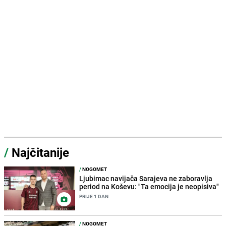
/
Najčitanije
/
NOGOMET
Ljubimac navijača Sarajeva ne zaboravlja
period na Koševu: "Ta emocija je neopisiva"
PRIJE 1 DAN
/
NOGOMET