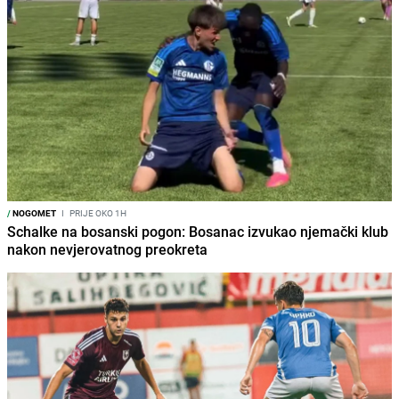
/
NOGOMET
I
PRIJE OKO 1H
Schalke na bosanski pogon: Bosanac izvukao njemački klub
nakon nevjerovatnog preokreta