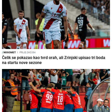
/
NOGOMET
I
PRIJE OKO 8H
Čelik se pokazao kao tvrd orah, ali Zrinjski upisao tri boda
na startu nove sezone