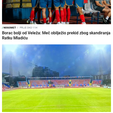
/
NOGOMET
I
PRIJE OKO 11H
Borac bolji od Veleža: Meč obilježio prekid zbog skandiranja
Ratku Mladiću