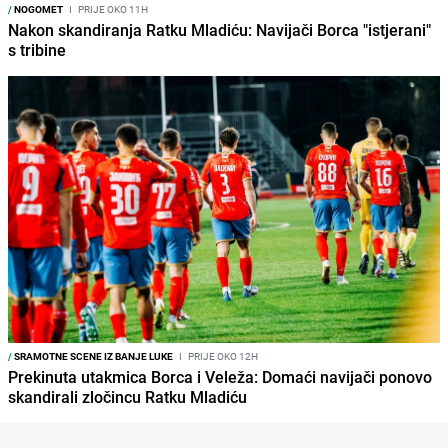
/
NOGOMET
I
PRIJE OKO 11H
Nakon skandiranja Ratku Mladiću: Navijači Borca "istjerani"
s tribine
/
SRAMOTNE SCENE IZ BANJE LUKE
I
PRIJE OKO 12H
Prekinuta utakmica Borca i Veleža: Domaći navijači ponovo
skandirali zločincu Ratku Mladiću