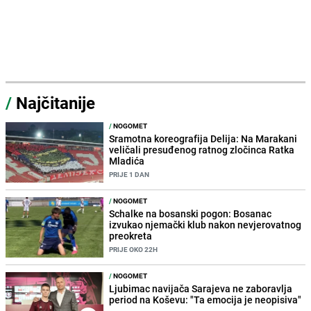
/
Najčitanije
/
NOGOMET
Sramotna koreografija Delija: Na Marakani
veličali presuđenog ratnog zločinca Ratka
Mladića
PRIJE 1 DAN
/
NOGOMET
Schalke na bosanski pogon: Bosanac
izvukao njemački klub nakon nevjerovatnog
preokreta
PRIJE OKO 22H
/
NOGOMET
Ljubimac navijača Sarajeva ne zaboravlja
period na Koševu: "Ta emocija je neopisiva"