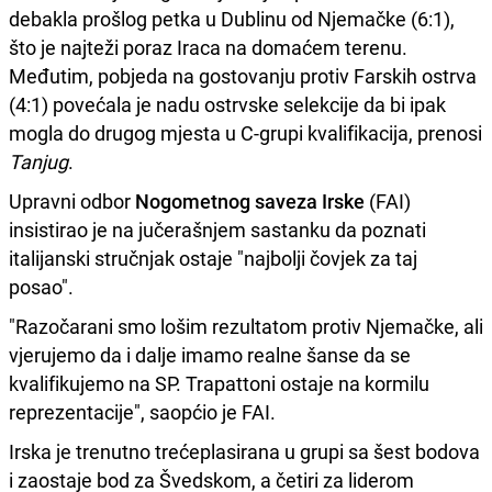
debakla prošlog petka u Dublinu od Njemačke (6:1),
što je najteži poraz Iraca na domaćem terenu.
Međutim, pobjeda na gostovanju protiv Farskih ostrva
(4:1) povećala je nadu ostrvske selekcije da bi ipak
mogla do drugog mjesta u C-grupi kvalifikacija, prenosi
Tanjug
.
Upravni odbor
Nogometnog saveza Irske
(FAI)
insistirao je na jučerašnjem sastanku da poznati
italijanski stručnjak ostaje "najbolji čovjek za taj
posao".
"Razočarani smo lošim rezultatom protiv Njemačke, ali
vjerujemo da i dalje imamo realne šanse da se
kvalifikujemo na SP. Trapattoni ostaje na kormilu
reprezentacije", saopćio je FAI.
Irska je trenutno trećeplasirana u grupi sa šest bodova
i zaostaje bod za Švedskom, a četiri za liderom