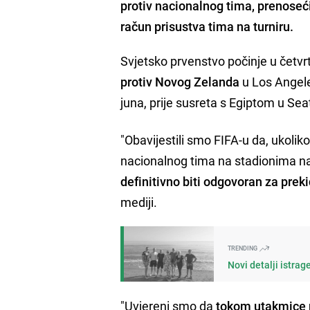
protiv nacionalnog tima, prenoseć
račun prisustva tima na turniru.
Svjetsko prvenstvo počinje u četvrt
protiv Novog Zelanda
u Los Angeles
juna, prije susreta s Egiptom u Seat
"Obavijestili smo FIFA-u da, ukoli
nacionalnog tima na stadionima na
definitivno biti odgovoran za prek
mediji.
TRENDING
Novi detalji istra
"Uvjereni smo da
tokom utakmice p