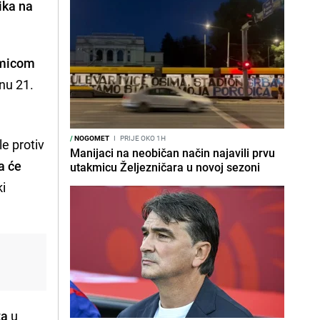
ika na
akmicom
onu 21.
/
NOGOMET
I
PRIJE OKO 1H
e protiv
Manijaci na neobičan način najavili prvu
a će
utakmicu Željezničara u novoj sezoni
ki
ta
u