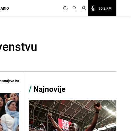
RADIO
90,2 FM
venstvu
osarajevo.ba
/
Najnovije