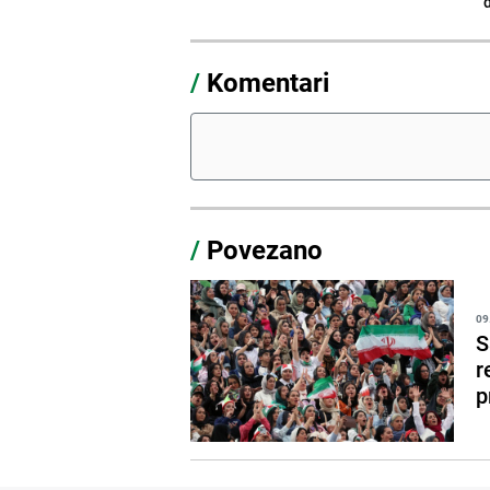
/
Komentari
/
Povezano
09
S
r
p