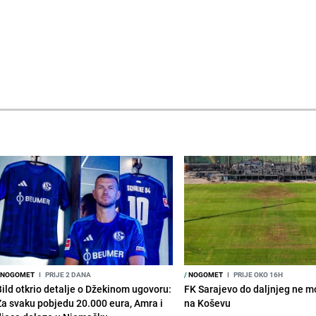
NOGOMET
I
PRIJE 2 DANA
/
NOGOMET
I
PRIJE OKO 16H
Bild otkrio detalje o Džekinom ugovoru:
FK Sarajevo do daljnjeg ne mo
Za svaku pobjedu 20.000 eura, Amra i
na Koševu