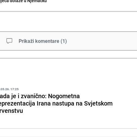
djeca dolaze u Njemačku
Prikaži komentare
(
1
)
.05.26. 17:25
ada je i zvanično: Nogometna
eprezentacija Irana nastupa na Svjetskom
rvenstvu