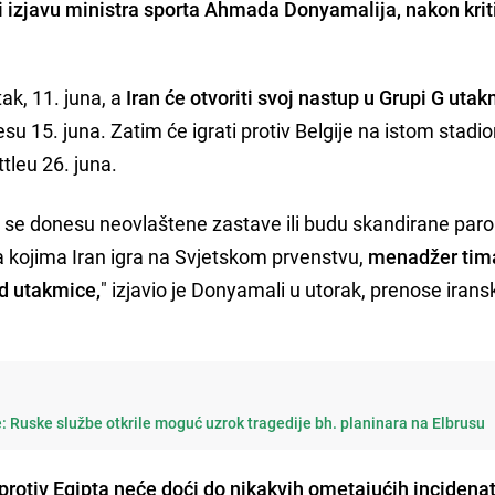
i izjavu ministra sporta Ahmada Donyamalija, nakon krit
ak, 11. juna, a
Iran će otvoriti svoj nastup u Grupi G ut
u 15. juna. Zatim će igrati protiv Belgije na istom stadi
tleu 26. juna.
ko se donesu neovlaštene zastave ili budu skandirane parol
 kojima Iran igra na Svjetskom prvenstvu,
menadžer tim
id utakmice,
" izjavio je Donyamali u utorak, prenose irans
ge: Ruske službe otkrile moguć uzrok tragedije bh. planinara na Elbrusu
rotiv Egipta neće doći do nikakvih ometajućih incidena