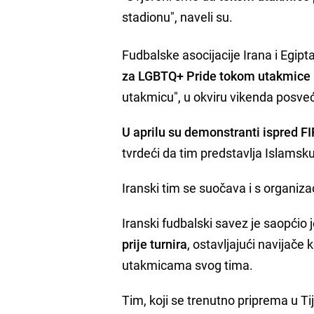
stadionu", naveli su.
Fudbalske asocijacije Irana i Egipt
za LGBTQ+ Pride tokom utakmice 
utakmicu", u okviru vikenda posve
U aprilu su demonstranti ispred F
tvrdeći da tim predstavlja Islamsku
Iranski tim se suočava i s organi
Iranski fudbalski savez je saopćio 
prije turnira
, ostavljajući navijače
utakmicama svog tima.
Tim, koji se trenutno priprema u Ti