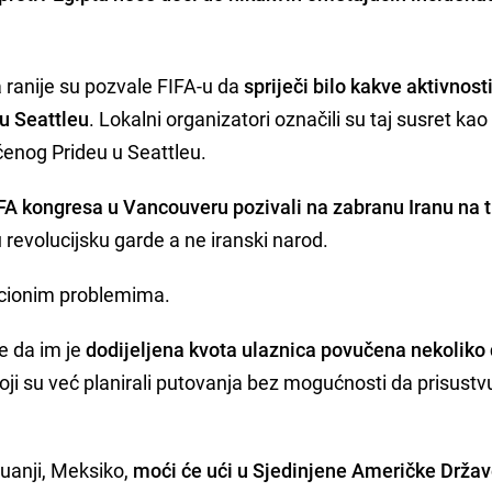
a ranije su pozvale FIFA-u da
spriječi bilo kakve aktivnos
u Seattleu
. Lokalni organizatori označili su taj susret kao
ćenog Prideu u Seattleu.
IFA kongresa u Vancouveru pozivali na zabranu Iranu na t
 revolucijsku garde a ne iranski narod.
zacionim problemima.
je da im je
dodijeljena kvota ulaznica povučena nekoliko
 koji su već planirali putovanja bez mogućnosti da prisustv
juanji, Meksiko,
moći će ući u Sjedinjene Američke Drža