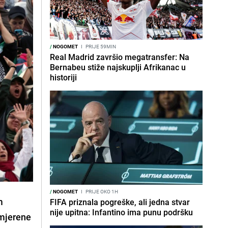
/
NOGOMET
I
PRIJE 59MIN
Real Madrid završio megatransfer: Na
Bernabeu stiže najskuplji Afrikanac u
historiji
/
NOGOMET
I
PRIJE OKO 1H
m
FIFA priznala pogreške, ali jedna stvar
nije upitna: Infantino ima punu podršku
smjerene