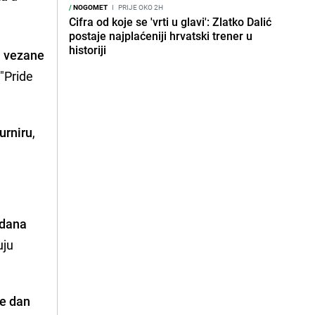
/
NOGOMET
I
PRIJE OKO 2H
Cifra od koje se 'vrti u glavi': Zlatko Dalić
postaje najplaćeniji hrvatski trener u
historiji
ti vezane
 "Pride
urniru
,
 dana
uju
ve dan