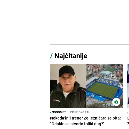
/
Najčitanije
/
NOGOMET
I
PRIJE OKO 21H
/
Nekadašnji trener Željezničara se pita:
"Odakle se stvorio toliki dug?"