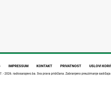
G
IMPRESSUM
KONTAKT
PRIVATNOST
USLOVI KOR
7. - 2026.
radiosarajevo.ba
. Sva prava pridržana. Zabranjeno preuzimanje sadržaja