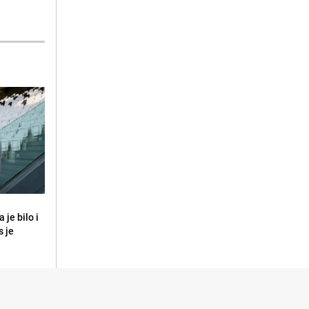
 je bilo i
s je