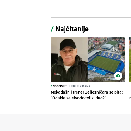
/
Najčitanije
/
NOGOMET
I
PRIJE 2 DANA
/
Nekadašnji trener Željezničara se pita:
"Odakle se stvorio toliki dug?"