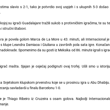
ostima slavio s 2-1, tako je potvrdio svoj uspjeh i s ukupnih 5-3 doša
.
kojoj su igrači Guadalajare tražili sukob s protivničkim igračima, te su 
a i stručni štabovi.
ra je povela golom Marca de La More u 43. minuti, ali Internacional j
 s klupe Leandra Damiaoa i Giuliana u završnih pola sata igre. Konačan 
nadoknade. Spomenimo da su gosti iz Meksika od 86. minute igrali s ig
grač mašta. Sjajan je osjećaj podignuti ovaj trofej. Ušli smo u istoriju
na Svjetskom klupskom prvenstvu koje se u prosincu igra u Abu Dhabiju. P
jecanju savladavši u finalu Barcelonu 1-0.
e je Thiago Ribeiro iz Cruzeira s osam golova. Najbolji Internacionalo
manje.