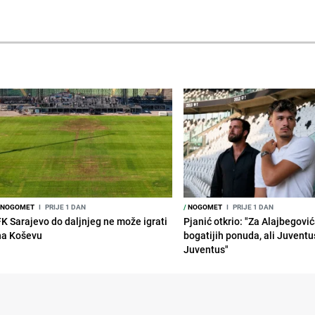
NOGOMET
I
PRIJE 1 DAN
/
NOGOMET
I
PRIJE 1 DAN
FK Sarajevo do daljnjeg ne može igrati
Pjanić otkrio: "Za Alajbegovića
na Koševu
bogatijih ponuda, ali Juventu
Juventus"