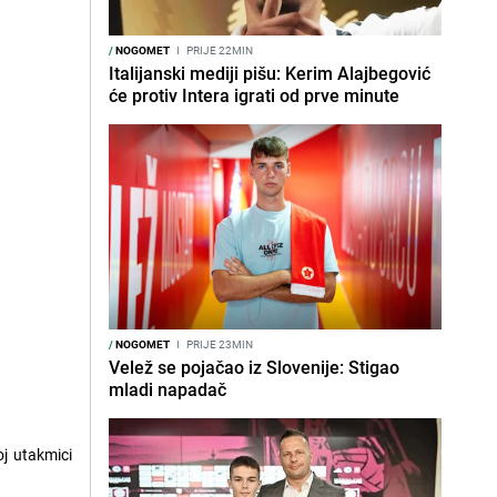
/
NOGOMET
I
PRIJE 22MIN
Italijanski mediji pišu: Kerim Alajbegović
će protiv Intera igrati od prve minute
/
NOGOMET
I
PRIJE 23MIN
Velež se pojačao iz Slovenije: Stigao
mladi napadač
j utakmici