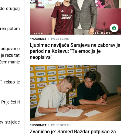
o do drugog
teren potom
/
NOGOMET
I
PRIJE 52MIN
Ljubimac navijača Sarajeva ne zaboravlja
e odgovorio
period na Koševu: "Ta emocija je
je rezultat
neopisiva"
račem manje
", rekao je
rije četiri
v strijelac
/
NOGOMET
I
PRIJE OKO 2H
Zvanično je: Samed Baždar potpisao za