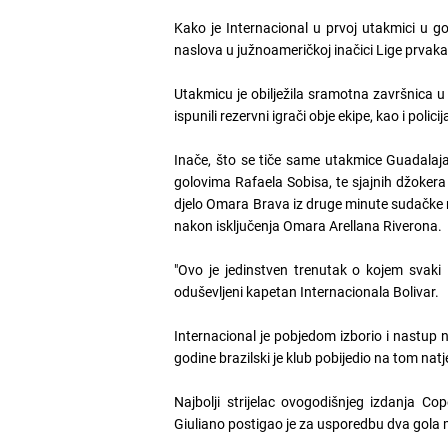
Kako je Internacional u prvoj utakmici u g
naslova u južnoameričkoj inačici Lige prvaka
Utakmicu je obilježila sramotna završnica u 
ispunili rezervni igrači obje ekipe, kao i policij
Inače, što se tiče same utakmice Guadalaja
golovima Rafaela Sobisa, te sjajnih džokera
djelo Omara Brava iz druge minute sudačke 
nakon isključenja Omara Arellana Riverona.
"Ovo je jedinstven trenutak o kojem svaki i
oduševljeni kapetan Internacionala Bolivar.
Internacional je pobjedom izborio i nastup 
godine brazilski je klub pobijedio na tom nat
Najbolji strijelac ovogodišnjeg izdanja Cop
Giuliano postigao je za usporedbu dva gola 