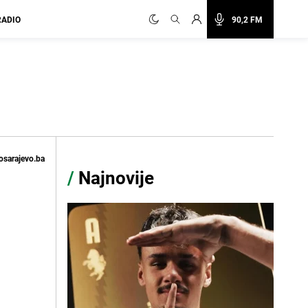
RADIO
90,2 FM
osarajevo.ba
/
Najnovije