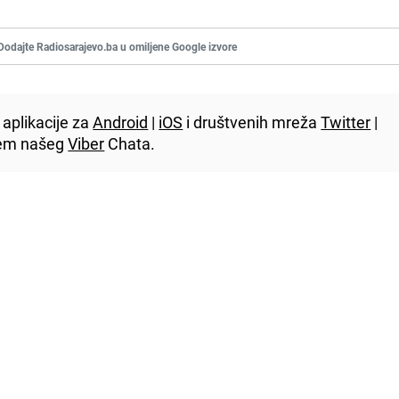
Dodajte Radiosarajevo.ba u omiljene Google izvore
aplikacije za
Android
|
iOS
i društvenih mreža
Twitter
|
utem našeg
Viber
Chata.