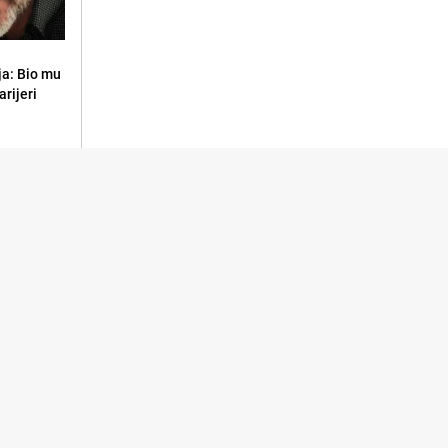
ja: Bio mu
arijeri