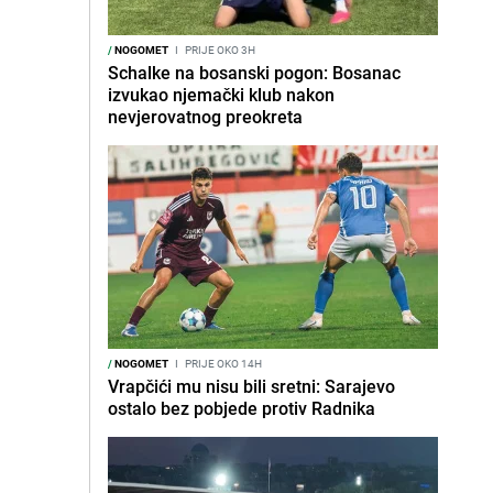
/
NOGOMET
I
PRIJE OKO 3H
Schalke na bosanski pogon: Bosanac
izvukao njemački klub nakon
nevjerovatnog preokreta
/
NOGOMET
I
PRIJE OKO 14H
Vrapčići mu nisu bili sretni: Sarajevo
ostalo bez pobjede protiv Radnika