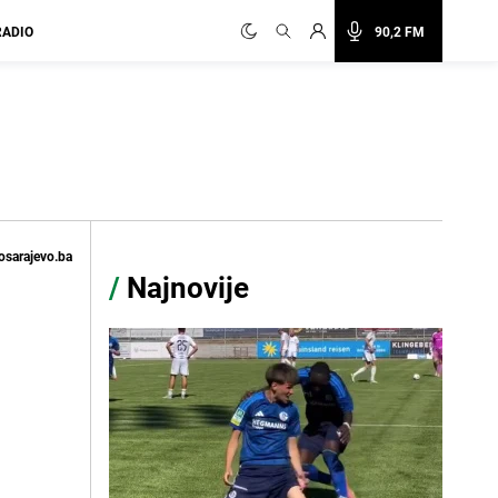
RADIO
90,2 FM
osarajevo.ba
/
Najnovije