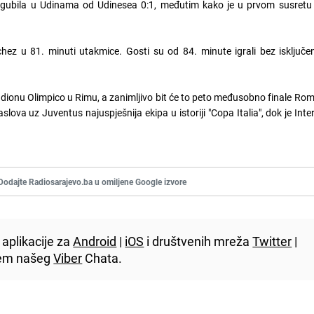
gubila u Udinama od Udinesea 0:1, međutim kako je u prvom susretu s
nchez u 81. minuti utakmice. Gosti su od 84. minute igrali bez isklju
adionu Olimpico u Rimu, a zanimljivo bit će to peto međusobno finale Rome
lova uz Juventus najuspješnija ekipa u istoriji "Copa Italia", dok je Inter
Dodajte Radiosarajevo.ba u omiljene Google izvore
aplikacije za
Android
|
iOS
i društvenih mreža
Twitter
|
utem našeg
Viber
Chata.