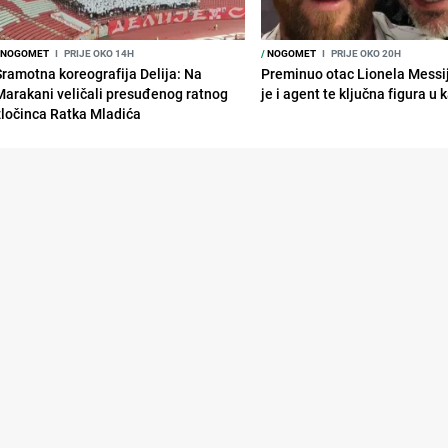
NOGOMET
I
PRIJE OKO 14H
/
NOGOMET
I
PRIJE OKO 20H
Sramotna koreografija Delija: Na
Preminuo otac Lionela Messi
Marakani veličali presuđenog ratnog
je i agent te ključna figura u k
zločinca Ratka Mladića