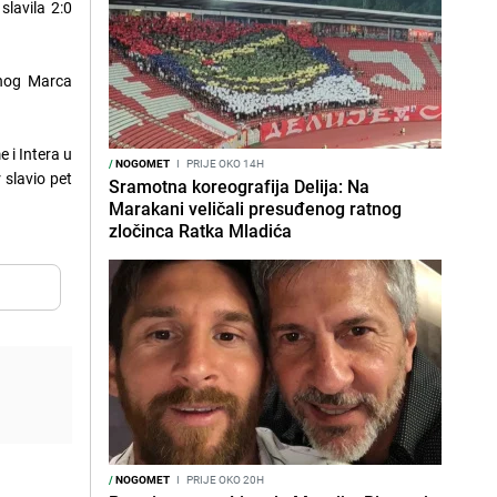
lavila 2:0
čenog Marca
 i Intera u
/
NOGOMET
I
PRIJE OKO 14H
 slavio pet
Sramotna koreografija Delija: Na
Marakani veličali presuđenog ratnog
zločinca Ratka Mladića
/
NOGOMET
I
PRIJE OKO 20H