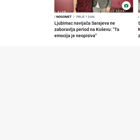
/
NOGOMET
I
PRIJE 1 DAN
/
Ljubimac navijača Sarajeva ne
zaboravlja period na Koševu: "Ta
emocija je neopisiva"