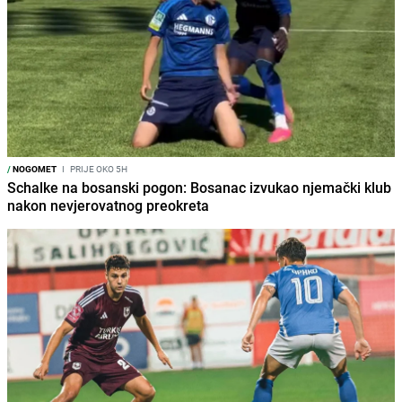
/
NOGOMET
I
PRIJE OKO 5H
Schalke na bosanski pogon: Bosanac izvukao njemački klub
nakon nevjerovatnog preokreta