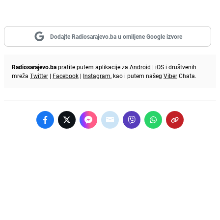
Dodajte Radiosarajevo.ba u omiljene Google izvore
Radiosarajevo.ba
pratite putem aplikacije za
Android
|
iOS
i društvenih
mreža
Twitter
|
Facebook
|
Instagram
, kao i putem našeg
Viber
Chata.