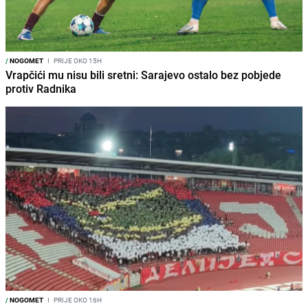
/
NOGOMET
I
PRIJE OKO 15H
Vrapčići mu nisu bili sretni: Sarajevo ostalo bez pobjede
protiv Radnika
/
NOGOMET
I
PRIJE OKO 16H