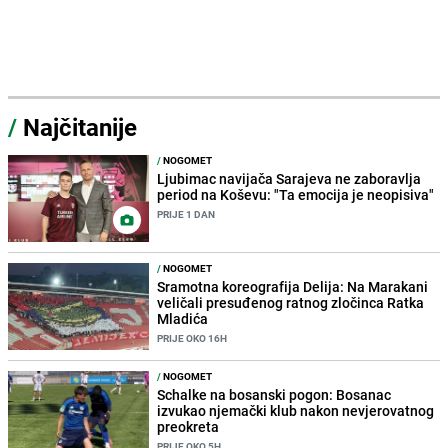
/
Najčitanije
/
NOGOMET
Ljubimac navijača Sarajeva ne zaboravlja
period na Koševu: "Ta emocija je neopisiva"
PRIJE 1 DAN
/
NOGOMET
Sramotna koreografija Delija: Na Marakani
veličali presuđenog ratnog zločinca Ratka
Mladića
PRIJE OKO 16H
/
NOGOMET
Schalke na bosanski pogon: Bosanac
izvukao njemački klub nakon nevjerovatnog
preokreta
PRIJE OKO 5H