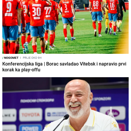
/
NOGOMET
I
PRIJE OKO 9H
Konferencijska liga | Borac savladao Vitebsk i napravio prvi
korak ka play-offu