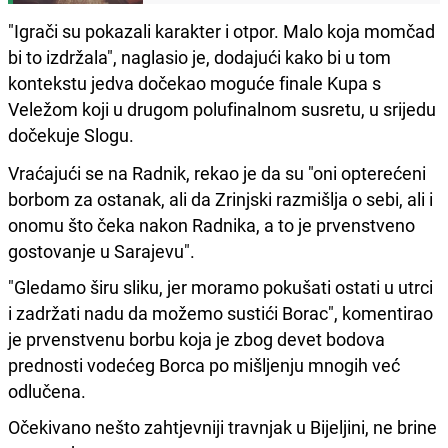
"Igrači su pokazali karakter i otpor. Malo koja momčad
bi to izdržala", naglasio je, dodajući kako bi u tom
kontekstu jedva dočekao moguće finale Kupa s
Veležom koji u drugom polufinalnom susretu, u srijedu
dočekuje Slogu.
Vraćajući se na Radnik, rekao je da su "oni opterećeni
borbom za ostanak, ali da Zrinjski razmišlja o sebi, ali i
onomu što čeka nakon Radnika, a to je prvenstveno
gostovanje u Sarajevu".
"Gledamo širu sliku, jer moramo pokušati ostati u utrci
i zadržati nadu da možemo sustići Borac", komentirao
je prvenstvenu borbu koja je zbog devet bodova
prednosti vodećeg Borca po mišljenju mnogih već
odlučena.
Očekivano nešto zahtjevniji travnjak u Bijeljini, ne brine