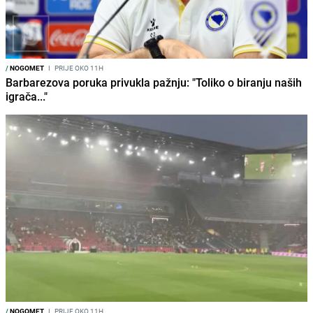
/
NOGOMET
I
PRIJE OKO 11H
Barbarezova poruka privukla pažnju: "Toliko o biranju naših
igrača..."
/
NOGOMET
I
PRIJE OKO 11H