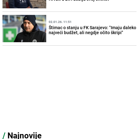
02.01.26. 11:51
Štimac o stanju u FK Sarajevo: "Imaju daleko
najveći budžet, ali negdje očito škripi"
/
Najnovije