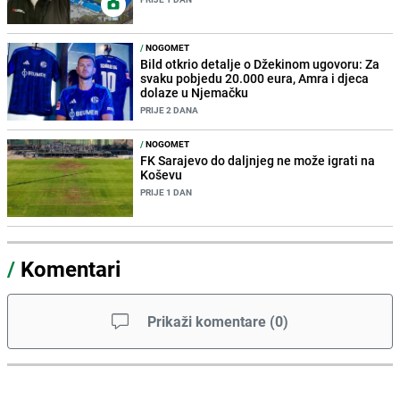
/
NOGOMET
Bild otkrio detalje o Džekinom ugovoru: Za
svaku pobjedu 20.000 eura, Amra i djeca
dolaze u Njemačku
PRIJE 2 DANA
/
NOGOMET
FK Sarajevo do daljnjeg ne može igrati na
Koševu
PRIJE 1 DAN
/
Komentari
Prikaži komentare
(
0
)