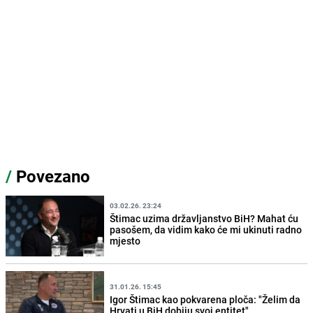
/
Povezano
03.02.26. 23:24
Štimac uzima državljanstvo BiH? Mahat ću
pasošem, da vidim kako će mi ukinuti radno
mjesto
31.01.26. 15:45
Igor Štimac kao pokvarena ploča: "Želim da
Hrvati u BiH dobiju svoj entitet"