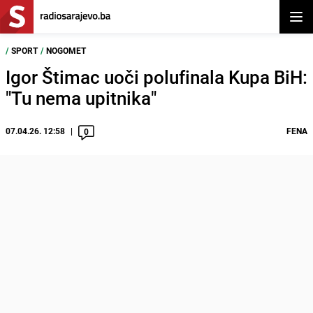
Otvor
/
SPORT
/
NOGOMET
Igor Štimac uoči polufinala Kupa BiH:
"Tu nema upitnika"
07.04.26. 12:58
FENA
0