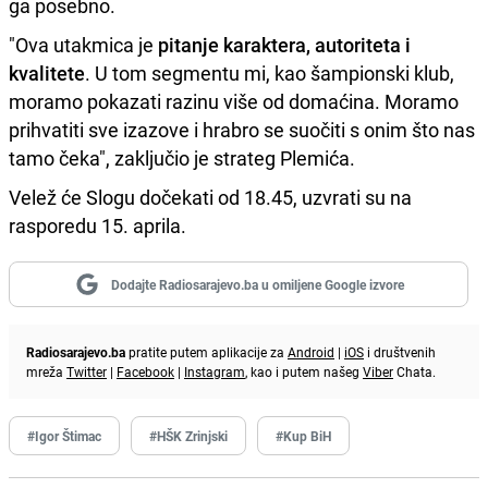
ga posebno.
"Ova utakmica je
pitanje karaktera, autoriteta i
kvalitete
. U tom segmentu mi, kao šampionski klub,
moramo pokazati razinu više od domaćina. Moramo
prihvatiti sve izazove i hrabro se suočiti s onim što nas
tamo čeka", zaključio je strateg Plemića.
Velež će Slogu dočekati od 18.45, uzvrati su na
rasporedu 15. aprila.
Dodajte Radiosarajevo.ba u omiljene Google izvore
Radiosarajevo.ba
pratite putem aplikacije za
Android
|
iOS
i društvenih
mreža
Twitter
|
Facebook
|
Instagram
, kao i putem našeg
Viber
Chata.
#Igor Štimac
#HŠK Zrinjski
#Kup BiH