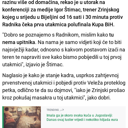
razinu više od domaćina, rekao je u utorak na
konferenciji za medije Igor Štimac, trener Zrinjskog
kojeg u srijedu u Bijeljini od 16 sati i 30 minuta protiv
Radnika čeka prva utakmica polufinala Kupa BiH.
"Dobro se poznajemo s Radnikom, mislim kako
tu
nema upitnika
. Na nama je samo vidjeti koji će to biti
najsvježiji kadar, odnosno s kakvom postavom izaći na
teren te napraviti sve kako bismo pobijedili u toj prvoj
utakmici", izjavio je Štimac.
Naglasio je kako je stanje kadra, usprkos zahtjevnoj
prvenstvenoj utakmici i pobjedi protiv Veleža proteklog
petka, odlično te da su dojmovi, "iako je Zrinjski prošao
kroz pokušaj masakra u toj utakmici", jako dobri.
TRENDING
Imala ga je skoro svaka kuća u Jugoslaviji:
Danas ovaj luster vrijedi i nekoliko hiljada eura