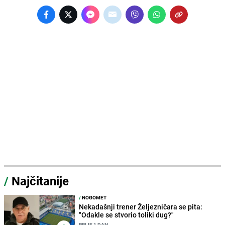
/
Najčitanije
/
NOGOMET
Nekadašnji trener Željezničara se pita:
"Odakle se stvorio toliki dug?"
PRIJE 1 DAN