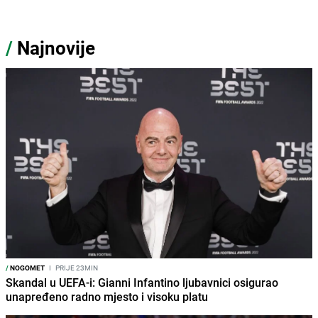
/
Najnovije
/
NOGOMET
I
PRIJE 23MIN
Skandal u UEFA-i: Gianni Infantino ljubavnici osigurao
unapređeno radno mjesto i visoku platu