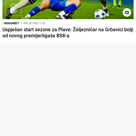
/
NOGOMET
I
PRIJE OKO 11H
Uspješan start sezone za Plave: Željezničar na Grbavici bolji
od novog premijerligaša BSK-a