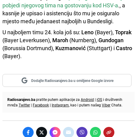
pobjedi njegovog tima na gostovanju kod HSV-a
., a
kasnije je upisao i asistenciju što mu je osiguralo
mjesto među jedanaest najboljih u Bundesligi.
U najboljem timu 24. kola još su:
Leno
(Bayer),
Toprak
(Bayer Leverkusen),
Maroh
(Nurnberg),
Gundogan
(Borussia Dortmund),
Kuzmanović
(Stuttgart) i
Castro
(Bayer).
Dodajte Radiosarajevo.ba u omiljene Google izvore
Radiosarajevo.ba
pratite putem aplikacije za
Android
|
iOS
i društvenih
mreža
Twitter
|
Facebook
|
Instagram
, kao i putem našeg
Viber
Chata.