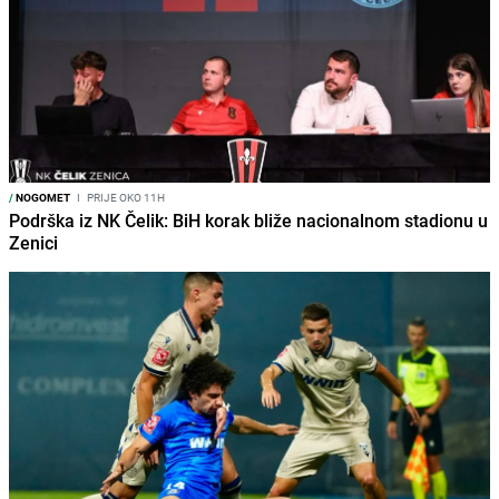
/
NOGOMET
I
PRIJE OKO 11H
Podrška iz NK Čelik: BiH korak bliže nacionalnom stadionu u
Zenici