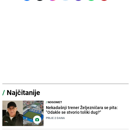
/
Najčitanije
/
NOGOMET
Nekadašnji trener Željezničara se pita:
"Odakle se stvorio toliki dug?"
PRIJE 2 DANA