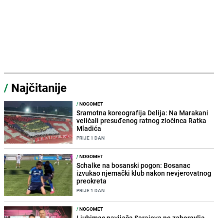
/
Najčitanije
/
NOGOMET
Sramotna koreografija Delija: Na Marakani
veličali presuđenog ratnog zločinca Ratka
Mladića
PRIJE 1 DAN
/
NOGOMET
Schalke na bosanski pogon: Bosanac
izvukao njemački klub nakon nevjerovatnog
preokreta
PRIJE 1 DAN
/
NOGOMET
Ljubimac navijača Sarajeva ne zaboravlja