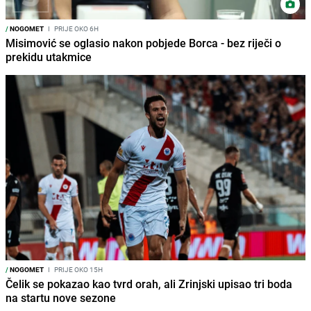
/
NOGOMET
I
PRIJE OKO 6H
Misimović se oglasio nakon pobjede Borca - bez riječi o
prekidu utakmice
/
NOGOMET
I
PRIJE OKO 15H
Čelik se pokazao kao tvrd orah, ali Zrinjski upisao tri boda
na startu nove sezone