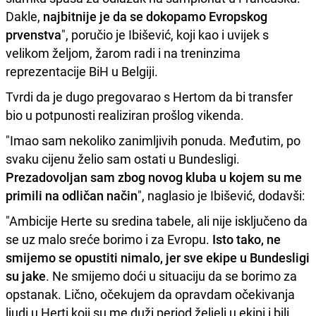
Dakle,
najbitnije je da se dokopamo Evropskog
prvenstva
", poručio je Ibišević, koji kao i uvijek s
velikom željom, žarom radi i na treninzima
reprezentacije BiH u Belgiji.
Tvrdi da je dugo pregovarao s Hertom da bi transfer
bio u potpunosti realiziran prošlog vikenda.
"Imao sam nekoliko zanimljivih ponuda. Međutim, po
svaku cijenu želio sam ostati u Bundesligi.
Prezadovoljan sam zbog novog kluba u kojem su me
primili na odličan način
", naglasio je Ibišević, dodavši:
"Ambicije Herte su sredina tabele, ali nije isključeno da
se uz malo sreće borimo i za Evropu.
Isto tako, ne
smijemo se opustiti nimalo, jer sve ekipe u Bundesligi
su jake
. Ne smijemo doći u situaciju da se borimo za
opstanak. Lično, očekujem da opravdam očekivanja
ljudi u Herti koji su me duži period željeli u ekipi i bili