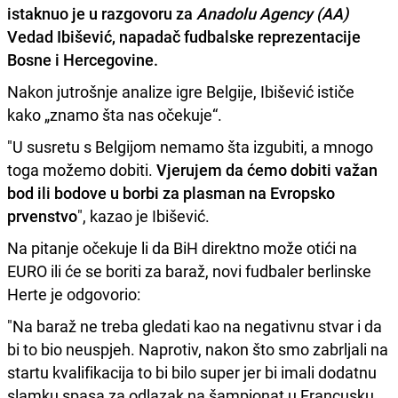
istaknuo je u razgovoru za
Anadolu Agency (AA)
Vedad Ibišević,
napadač fudbalske reprezentacije
Bosne i Hercegovine.
Nakon jutrošnje analize igre Belgije, Ibišević ističe
kako „znamo šta nas očekuje“.
"U susretu s Belgijom nemamo šta izgubiti, a mnogo
toga možemo dobiti.
Vjerujem da ćemo dobiti važan
bod ili bodove u borbi za plasman na Evropsko
prvenstvo
", kazao je Ibišević.
Na pitanje očekuje li da BiH direktno može otići na
EURO ili će se boriti za baraž, novi fudbaler berlinske
Herte je odgovorio:
"Na baraž ne treba gledati kao na negativnu stvar i da
bi to bio neuspjeh. Naprotiv, nakon što smo zabrljali na
startu kvalifikacija to bi bilo super jer bi imali dodatnu
slamku spasa za odlazak na šampionat u Francusku.