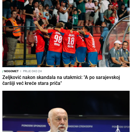
/
NOGOMET
I
PRIJE OKO 2H
Zeljković nakon skandala na utakmici: "A po sarajevskoj
čaršiji već kreće stara priča"