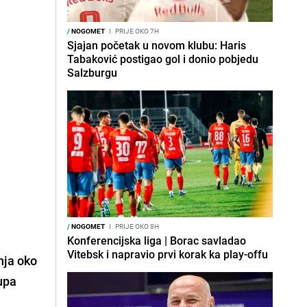
/
NOGOMET
I
PRIJE OKO 7H
Sjajan početak u novom klubu: Haris
Tabaković postigao gol i donio pobjedu
Salzburgu
/
NOGOMET
I
PRIJE OKO 8H
Konferencijska liga | Borac savladao
Vitebsk i napravio prvi korak ka play-offu
nja oko
upa