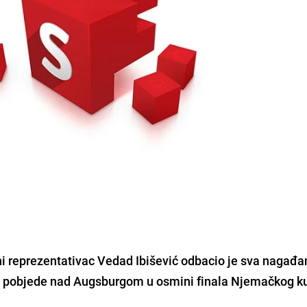
reprezentativac Vedad Ibišević odbacio je sva nagađa
1 pobjede nad Augsburgom u osmini finala Njemačkog k