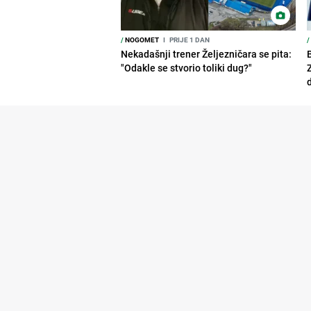
/
NOGOMET
I
PRIJE 1 DAN
/
Nekadašnji trener Željezničara se pita:
"Odakle se stvorio toliki dug?"