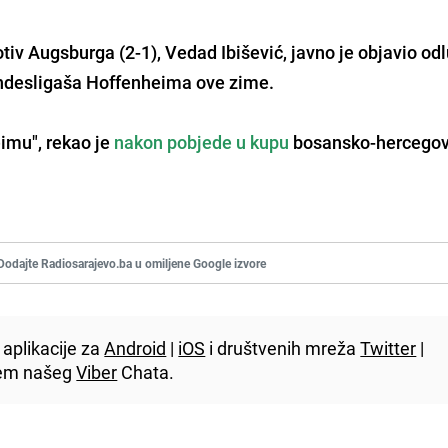
tiv Augsburga (2-1), Vedad Ibišević, javno je objavio od
undesligaša Hoffenheima ove zime.
eimu", rekao je
nakon pobjede u kupu
bosansko-hercegov
Dodajte Radiosarajevo.ba u omiljene Google izvore
aplikacije za
Android
|
iOS
i društvenih mreža
Twitter
|
utem našeg
Viber
Chata.