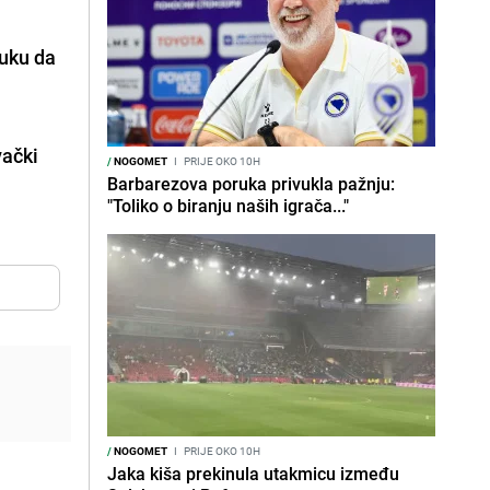
luku da
ački
/
NOGOMET
I
PRIJE OKO 10H
Barbarezova poruka privukla pažnju:
"Toliko o biranju naših igrača..."
/
NOGOMET
I
PRIJE OKO 10H
Jaka kiša prekinula utakmicu između