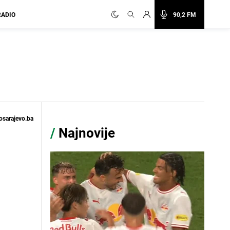
RADIO
90,2 FM
osarajevo.ba
/
Najnovije