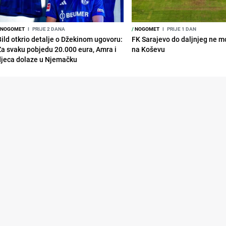
NOGOMET
I
PRIJE 2 DANA
/
NOGOMET
I
PRIJE 1 DAN
Bild otkrio detalje o Džekinom ugovoru:
FK Sarajevo do daljnjeg ne mo
Za svaku pobjedu 20.000 eura, Amra i
na Koševu
djeca dolaze u Njemačku