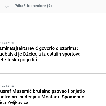
Prikaži komentare
(
9
)
.10.24. 11:35
smir Bajraktarević govorio o uzorima:
udbalski je Džeko, a iz ostalih sportova
ete teško pogoditi
.10.24. 21:09
usref Musemić brutalno psovao i prijetio
ontroloru suđenja u Mostaru. Spomenuo i
icu Zeljkovića