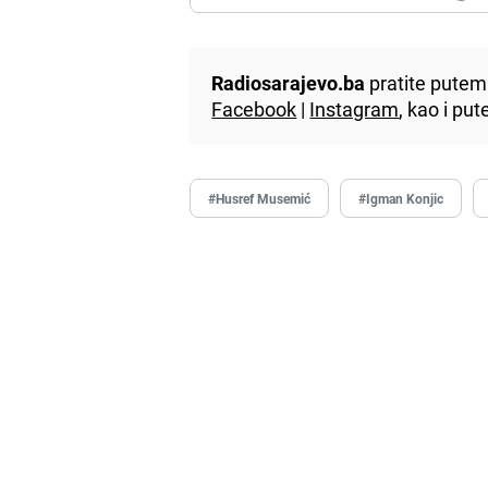
Radiosarajevo.ba
pratite putem 
Facebook
|
Instagram
, kao i p
#Husref Musemić
#Igman Konjic