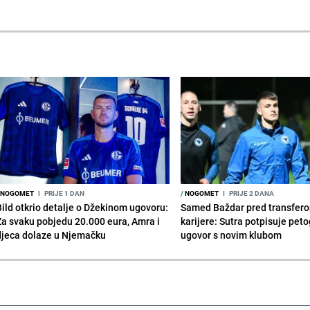
NOGOMET
I
PRIJE 1 DAN
/
NOGOMET
I
PRIJE 2 DANA
Bild otkrio detalje o Džekinom ugovoru:
Samed Baždar pred transfer
Za svaku pobjedu 20.000 eura, Amra i
karijere: Sutra potpisuje peto
djeca dolaze u Njemačku
ugovor s novim klubom