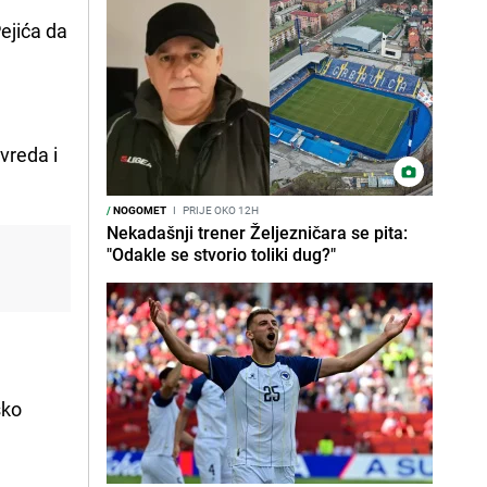
ejića da
uvreda i
/
NOGOMET
I
PRIJE OKO 12H
Nekadašnji trener Željezničara se pita:
"Odakle se stvorio toliki dug?"
sko