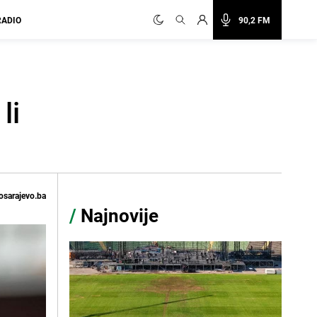
RADIO
90,2 FM
li
osarajevo.ba
/
Najnovije