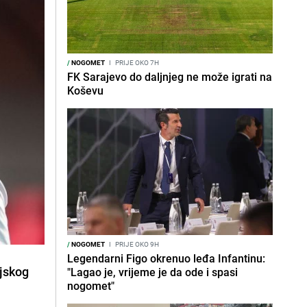
/
NOGOMET
I
PRIJE OKO 7H
FK Sarajevo do daljnjeg ne može igrati na
Koševu
/
NOGOMET
I
PRIJE OKO 9H
Legendarni Figo okrenuo leđa Infantinu:
njskog
"Lagao je, vrijeme je da ode i spasi
nogomet"