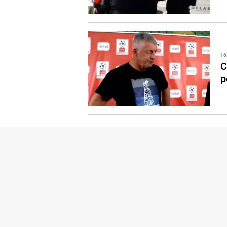
16
C
p