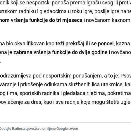
dnik koji se nesportski ponaša prema igraču svog ili prot
rtskom radniku i gledaocima u toku igre, poslije igre na 
om vršenja funkcije do tri mjeseca
i novčanom kaznom
ana bio okvalifikovan kao
teži prekršaj ili se ponovi
, kazna 
ena je
zabrana vršenja funkcije do dvije godine
i novčan
.
 podrazumijeva pod nesportskim ponašanjem, a to je: Pso
govaranje i prkošenje odlukama službenih lica utakmice, ka
kog tima, sportskih radnika i gledalaca riječima, pokretima
ovlačenje za dres, kao i sve radnje koje mogu štetiti ugl
Dodajte Radiosarajevo.ba u omiljene Google izvore