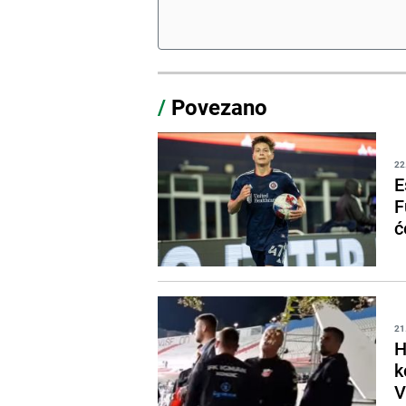
/
Povezano
22
E
F
ć
21
H
k
V