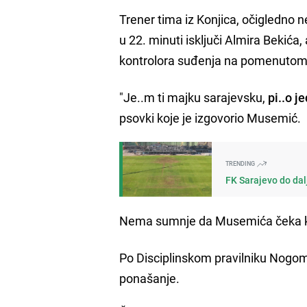
Trener tima iz Konjica, očigledno 
u 22. minuti isključi Almira Bekić
kontrolora suđenja na pomenuto
"Je..m ti majku sarajevsku,
pi..o je
psovki koje je izgovorio Musemić.
TRENDING
FK Sarajevo do dal
Nema sumnje da Musemića čeka kazn
Po Disciplinskom pravilniku Nogo
ponašanje.