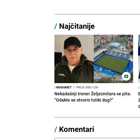
/
Najčitanije
/
NOGOMET
I
PRIJE OKO 12H
/
Nekadašnji trener Željezničara se pita:
"Odakle se stvorio toliki dug?"
/
Komentari