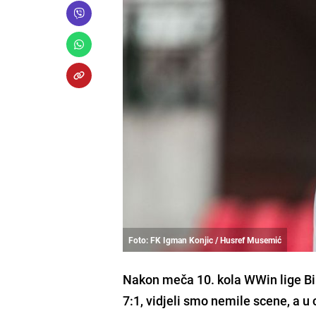
Foto: FK Igman Konjic / Husref Musemić
Nakon meča 10. kola WWin lige BiH
7:1, vidjeli smo nemile scene, a u