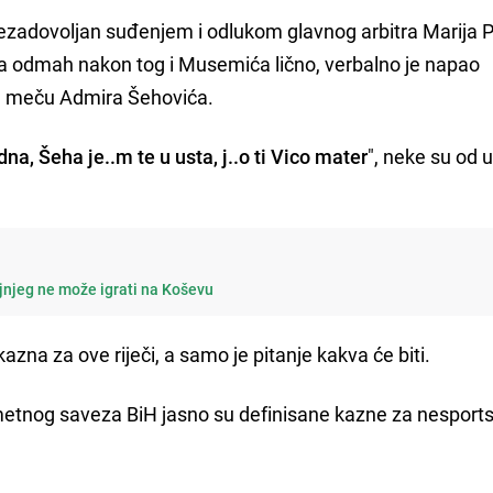
nezadovoljan suđenjem i odlukom glavnog arbitra Marija P
a, a odmah nakon tog i Musemića lično, verbalno je napao
m meču Admira Šehovića.
dna, Šeha je..m te u usta, j..o ti Vico mater
", neke su od 
jnjeg ne može igrati na Koševu
a za ove riječi, a samo je pitanje kakva će biti.
metnog saveza BiH jasno su definisane kazne za nesport