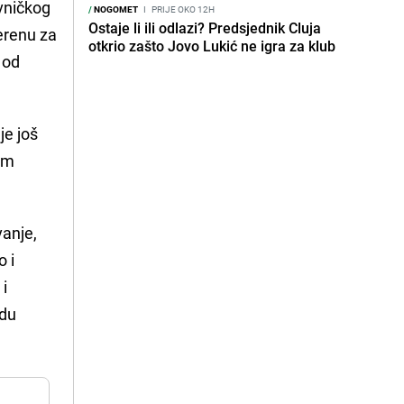
ivničkog
/
NOGOMET
I
PRIJE OKO 12H
Ostaje li ili odlazi? Predsjednik Cluja
terenu za
otkrio zašto Jovo Lukić ne igra za klub
 od
je još
om
vanje,
o i
 i
edu