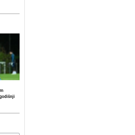
om
godišnji