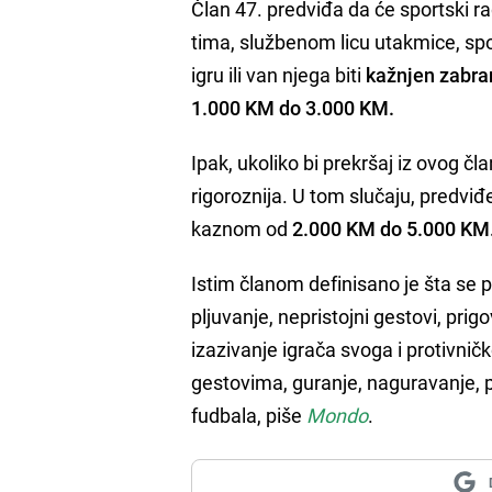
Član 47. predviđa da će sportski ra
tima, službenom licu utakmice, spo
igru ili van njega biti
kažnjen zabran
1.000 KM do 3.000 KM.
Ipak, ukoliko bi prekršaj iz ovog čl
rigoroznija. U tom slučaju, predviđ
kaznom od
2.000 KM do 5.000 KM
Istim članom definisano je šta se
pljuvanje, nepristojni gestovi, pri
izazivanje igrača svoga i protivnič
gestovima, guranje, naguravanje, p
fudbala, piše
Mondo
.