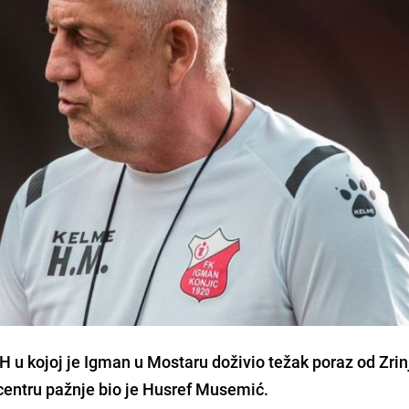
 u kojoj je Igman u Mostaru doživio težak poraz od Zri
 centru pažnje bio je Husref Musemić.