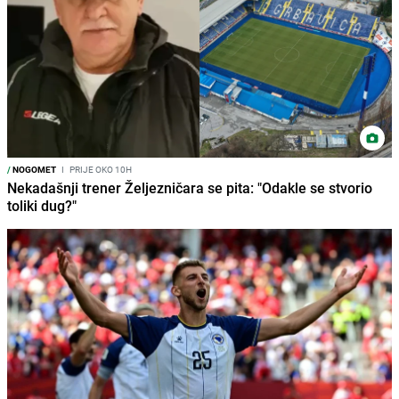
/
NOGOMET
I
PRIJE OKO 10H
Nekadašnji trener Željezničara se pita: "Odakle se stvorio
toliki dug?"