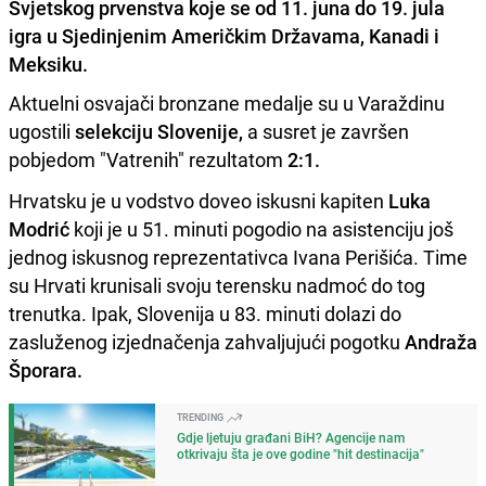
Svjetskog prvenstva koje se od 11. juna do 19. jula
igra u Sjedinjenim Američkim Državama, Kanadi i
Meksiku.
Aktuelni osvajači bronzane medalje su u Varaždinu
ugostili
selekciju Slovenije,
a susret je završen
pobjedom "Vatrenih" rezultatom
2
:1.
Hrvatsku je u vodstvo doveo iskusni kapiten
Luka
Modrić
koji je u 51. minuti pogodio na asistenciju još
jednog iskusnog reprezentativca Ivana Perišića. Time
su Hrvati krunisali svoju terensku nadmoć do tog
trenutka. Ipak, Slovenija u 83. minuti dolazi do
zasluženog izjednačenja zahvaljujući pogotku
Andraža
Šporara.
TRENDING
Gdje ljetuju građani BiH? Agencije nam
otkrivaju šta je ove godine "hit destinacija"