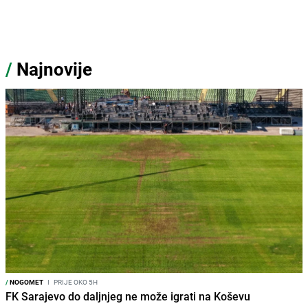
/
Najnovije
/
NOGOMET
I
PRIJE OKO 5H
FK Sarajevo do daljnjeg ne može igrati na Koševu