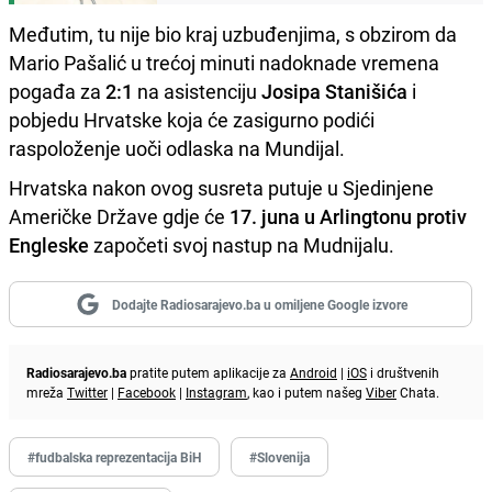
Međutim, tu nije bio kraj uzbuđenjima, s obzirom da
Mario Pašalić u trećoj minuti nadoknade vremena
pogađa za
2:1
na asistenciju
Josipa Stanišića
i
pobjedu Hrvatske koja će zasigurno podići
raspoloženje uoči odlaska na Mundijal.
Hrvatska nakon ovog susreta putuje u Sjedinjene
Američke Države gdje će
17. juna u Arlingtonu protiv
Engleske
započeti svoj nastup na Mudnijalu.
Dodajte Radiosarajevo.ba u omiljene Google izvore
Radiosarajevo.ba
pratite putem aplikacije za
Android
|
iOS
i društvenih
mreža
Twitter
|
Facebook
|
Instagram
, kao i putem našeg
Viber
Chata.
#fudbalska reprezentacija BiH
#Slovenija