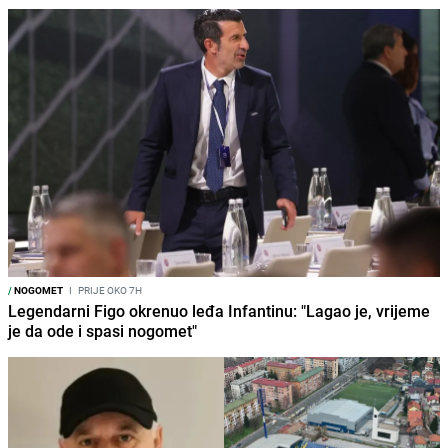
/
NOGOMET
I
PRIJE OKO 7H
Legendarni Figo okrenuo leđa Infantinu: "Lagao je, vrijeme
je da ode i spasi nogomet"