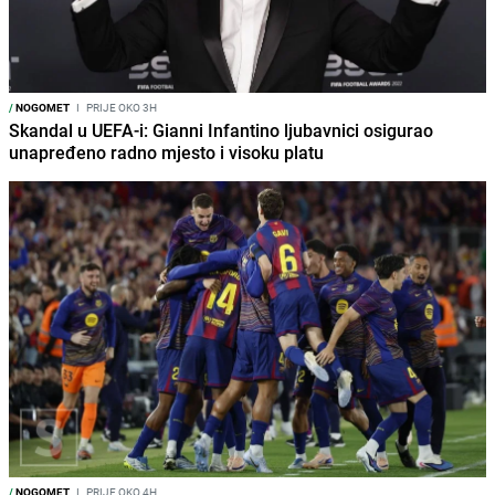
/
NOGOMET
I
PRIJE OKO 3H
Skandal u UEFA-i: Gianni Infantino ljubavnici osigurao
unapređeno radno mjesto i visoku platu
/
NOGOMET
I
PRIJE OKO 4H