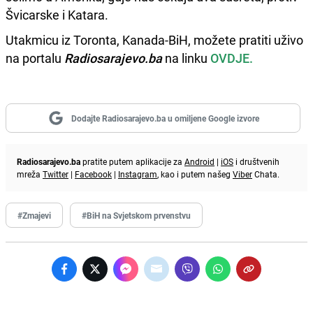
Švicarske i Katara.
Utakmicu iz Toronta, Kanada-BiH, možete pratiti uživo
na portalu
Radiosarajevo.ba
na linku
OVDJE.
Dodajte Radiosarajevo.ba u omiljene Google izvore
Radiosarajevo.ba
pratite putem aplikacije za
Android
|
iOS
i društvenih
mreža
Twitter
|
Facebook
|
Instagram
, kao i putem našeg
Viber
Chata.
#Zmajevi
#BiH na Svjetskom prvenstvu