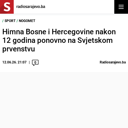
Otvor
/
SPORT
/
NOGOMET
Himna Bosne i Hercegovine nakon
12 godina ponovno na Svjetskom
prvenstvu
12.06.26. 21:07
Radiosarajevo.ba
0