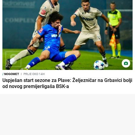
/
NOGOMET
I
PRIJE OKO 14H
Uspješan start sezone za Plave: Željezničar na Grbavici bolji
od novog premijerligaša BSK-a