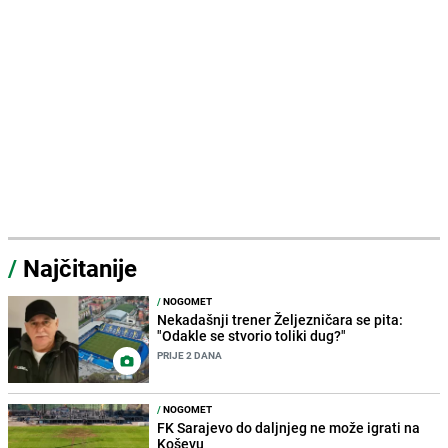
/
Najčitanije
/
NOGOMET
Nekadašnji trener Željezničara se pita:
"Odakle se stvorio toliki dug?"
PRIJE 2 DANA
/
NOGOMET
FK Sarajevo do daljnjeg ne može igrati na
Koševu