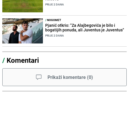
PRIJE 2 DANA
/
NOGOMET
Pjanić otkrio: "Za Alajbegovića je bilo i
bogatijih ponuda, ali Juventus je Juventus"
PRIJE 2 DANA
/
Komentari
Prikaži komentare
(
0
)