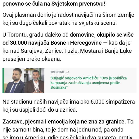
ponovno se čula na Svjetskom prvenstvu!
Ovaj plasman donio je radost navijačima širom zemlje
koji su dugo čekali povratak na svjetsku scenu.
U Torontu, gradu daleko od domovine,
okupilo se više
od 30.000 navijača Bosne i Hercegovine
— kao da je
komad Sarajeva, Zenice, Tuzle, Mostara i Banje Luke
preseljen preko okeana.
TRENDING
Suljagić odgovorio Amidžiću: "Ovo je politička
kampanja zastrašivanja usmjerena protiv
Bošnjaka"
Na stadionu naših navijača ima oko 6.000 simpatizera
koji su uspjeli doći do ulaznica.
Zastave, pjesma i emocija koja ne zna za granice.
To
nije samo tribina, to je dom na jednu noć, pa onda
selimo u Ameriku, gdje nas čekaju dva susreta, protiv