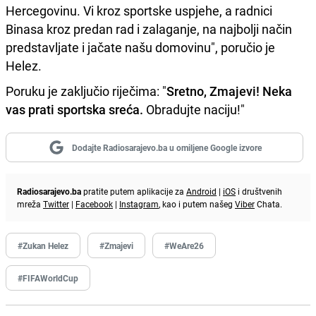
Hercegovinu. Vi kroz sportske uspjehe, a radnici
Binasa kroz predan rad i zalaganje, na najbolji način
predstavljate i jačate našu domovinu", poručio je
Helez.
Poruku je zaključio riječima: "
Sretno, Zmajevi! Neka
vas prati sportska sreća.
Obradujte naciju!"
Dodajte Radiosarajevo.ba u omiljene Google izvore
Radiosarajevo.ba
pratite putem aplikacije za
Android
|
iOS
i društvenih
mreža
Twitter
|
Facebook
|
Instagram
, kao i putem našeg
Viber
Chata.
#Zukan Helez
#Zmajevi
#WeAre26
#FIFAWorldCup