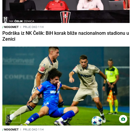
/
NOGOMET
I
PRIJE OKO 11H
Podrška iz NK Čelik: BiH korak bliže nacionalnom stadionu u
Zenici
/
NOGOMET
I
PRIJE OKO 11H