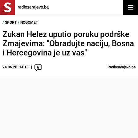
Otvor
/
SPORT
/
NOGOMET
Zukan Helez uputio poruku podrške
Zmajevima: "Obradujte naciju, Bosna
i Hercegovina je uz vas"
24.06.26. 14:18
Radiosarajevo.ba
6