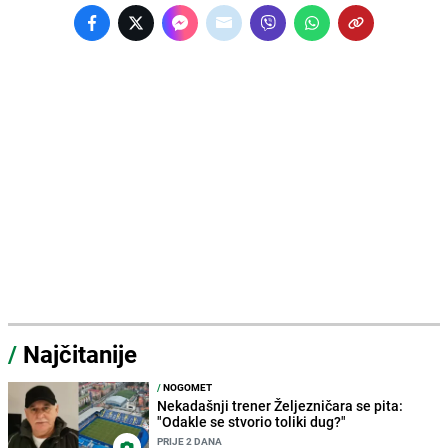
/
Najčitanije
/
NOGOMET
Nekadašnji trener Željezničara se pita:
"Odakle se stvorio toliki dug?"
PRIJE 2 DANA