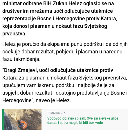
ministar odbrane BiH Zukan Helez oglasio se na
društvenim mrežama uoči odlučujuće utakmice
reprezentacije Bosne i Hercegovine protiv Katara,
koja donosi plasman u nokaut fazu Svjetskog
prvenstva.
Helez je poručio da ekipa ima punu podršku i da od njih
očekuje dobar rezultat, pobjedu i plasman u narednu
fazu takmičenja.
"Dragi Zmajevi, uoči odlučujuće utakmice protiv
Katara za plasman u nokaut fazu Svjetskog prvenstva,
upućujem vam iskrenu podršku i najbolje želje za
uspjeh, dobar rezultat i dostojno predstavljanje Bosne i
Hercegovine", naveo je Helez.
TRENDING
Vodovod objavio spisak: Ove sarajevske ulice
danas i sutra mogle bi biti bez vode