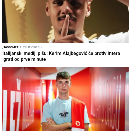
/
NOGOMET
I
PRIJE OKO 3H
Italijanski mediji pišu: Kerim Alajbegović će protiv Intera
igrati od prve minute