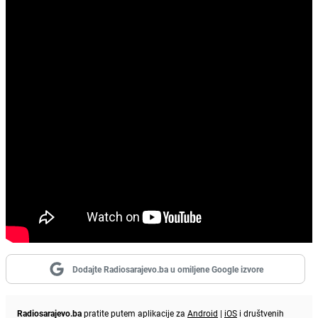
Dodajte Radiosarajevo.ba u omiljene Google izvore
Radiosarajevo.ba
pratite putem aplikacije za
Android
|
iOS
i društvenih