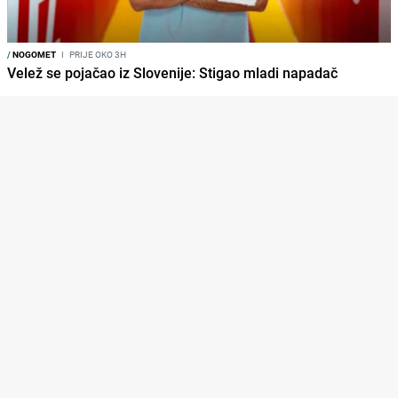
/
NOGOMET
I
PRIJE OKO 3H
Velež se pojačao iz Slovenije: Stigao mladi napadač