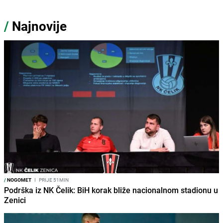
/
Najnovije
/
NOGOMET
I
PRIJE 51MIN
Podrška iz NK Čelik: BiH korak bliže nacionalnom stadionu u
Zenici