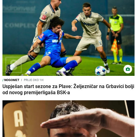
/
NOGOMET
I
PRIJE OKO 1H
Uspješan start sezone za Plave: Željezničar na Grbavici bolji
od novog premijerligaša BSK-a