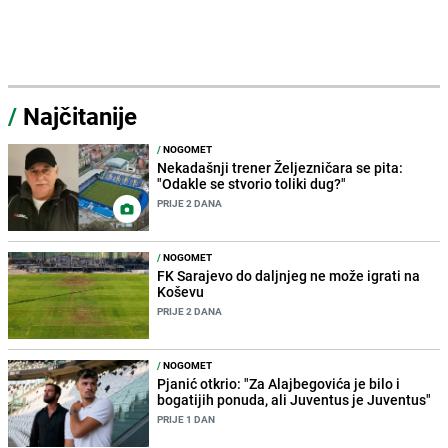
/
Najčitanije
/
NOGOMET
Nekadašnji trener Željezničara se pita:
"Odakle se stvorio toliki dug?"
PRIJE 2 DANA
/
NOGOMET
FK Sarajevo do daljnjeg ne može igrati na
Koševu
PRIJE 2 DANA
/
NOGOMET
Pjanić otkrio: "Za Alajbegovića je bilo i
bogatijih ponuda, ali Juventus je Juventus"
PRIJE 1 DAN