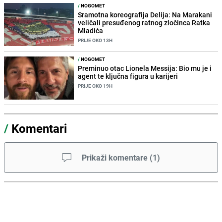
/
NOGOMET
Sramotna koreografija Delija: Na Marakani
veličali presuđenog ratnog zločinca Ratka
Mladića
PRIJE OKO 13H
/
NOGOMET
Preminuo otac Lionela Messija: Bio mu je i
agent te ključna figura u karijeri
PRIJE OKO 19H
/
Komentari
Prikaži komentare
(
1
)