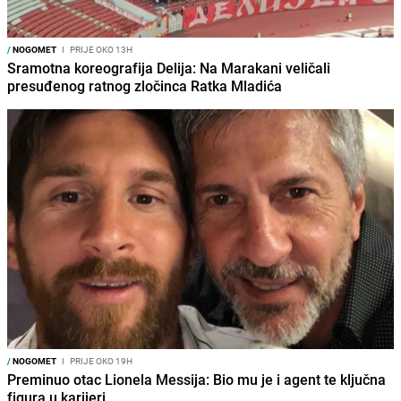
/
NOGOMET
I
PRIJE OKO 13H
Sramotna koreografija Delija: Na Marakani veličali
presuđenog ratnog zločinca Ratka Mladića
/
NOGOMET
I
PRIJE OKO 19H
Preminuo otac Lionela Messija: Bio mu je i agent te ključna
figura u karijeri