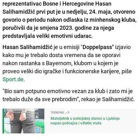
reprezentativac Bosne i Hercegovine Hasan
Salihamidžić prvi put je u nedjelju, 24. maja, otvoreno
govorio o periodu nakon odlaska iz minhenskog kluba,
poručivši da je smjena 2023. godine za njega
predstavljala veliki emotivni udarac.
Hasan Salihamidžić
je u emisiji "
Doppelpass"
izjavio
kako mu je trebalo dosta vremena da se oporavi
nakon rastanka s Bayernom, klubom u kojem je
proveo veliki dio igračke i funkcionerske karijere, piše
Sport.de
.
"Bio sam potpuno emotivno vezan za klub i zato mi je
trebalo duže da sve prebrodim”, rekao je Salihamidžić.
TRENDING
Maloljetnik u policijskoj stanici u Ljubinju
napao policajca i oštetio vrata