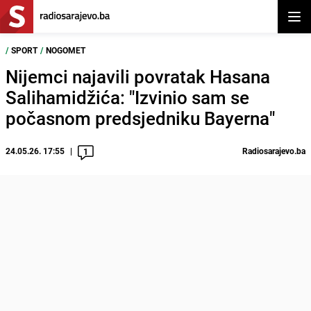
Otvor
/
SPORT
/
NOGOMET
Nijemci najavili povratak Hasana
Salihamidžića: "Izvinio sam se
počasnom predsjedniku Bayerna"
24.05.26. 17:55
Radiosarajevo.ba
1