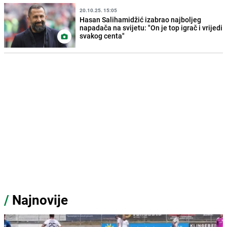
20.10.25. 15:05
Hasan Salihamidžić izabrao najboljeg
napadača na svijetu: "On je top igrač i vrijedi
svakog centa"
/
Najnovije