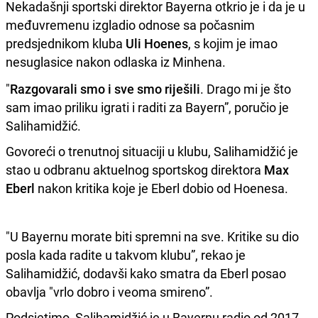
Nekadašnji sportski direktor Bayerna otkrio je i da je u
međuvremenu izgladio odnose sa počasnim
predsjednikom kluba
Uli Hoenes
, s kojim je imao
nesuglasice nakon odlaska iz Minhena.
"
Razgovarali smo i sve smo riješili
. Drago mi je što
sam imao priliku igrati i raditi za Bayern”, poručio je
Salihamidžić.
Govoreći o trenutnoj situaciji u klubu, Salihamidžić je
stao u odbranu aktuelnog sportskog direktora
Max
Eberl
nakon kritika koje je Eberl dobio od Hoenesa.
"U Bayernu morate biti spremni na sve. Kritike su dio
posla kada radite u takvom klubu”, rekao je
Salihamidžić, dodavši kako smatra da Eberl posao
obavlja "vrlo dobro i veoma smireno”.
Podsjetimo, Salihamidžić je u Bayernu radio od 2017.