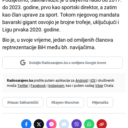
do 2023. godine, prvo kao sportski direktor, a zatim
kao član uprave za sport. Tokom njegovog mandata
bavarski gigant osvojio je brojne trofeje, uključujući i
Ligu prvaka 2020. godine.
Bio je, u svoje vrijeme, jedan od omiljenih članova
reptrezentacije BiH među bh. navijačima.
Dodajte Radiosarajevo.ba u omiljene Google izvore
Radiosarajevo.ba
pratite putem aplikacije za
Android
|
iOS
i društvenih
mreža
Twitter
|
Facebook
|
Instagram
, kao i putem našeg
Viber
Chata.
#Hasan Salihamidžić
#Bayern Munchen
#Njemačka