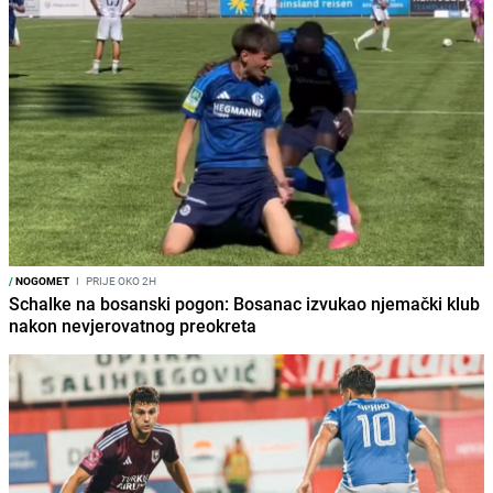
/
NOGOMET
I
PRIJE OKO 2H
Schalke na bosanski pogon: Bosanac izvukao njemački klub
nakon nevjerovatnog preokreta