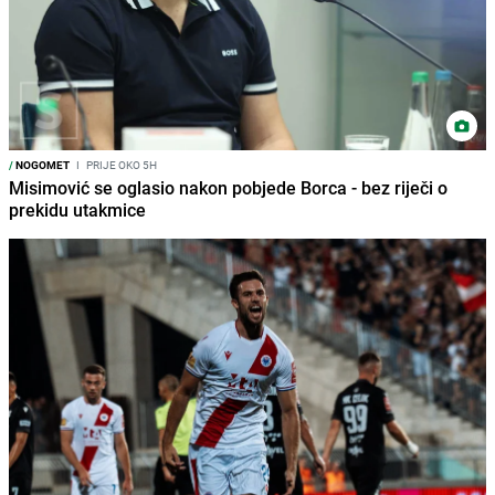
/
NOGOMET
I
PRIJE OKO 5H
Misimović se oglasio nakon pobjede Borca - bez riječi o
prekidu utakmice