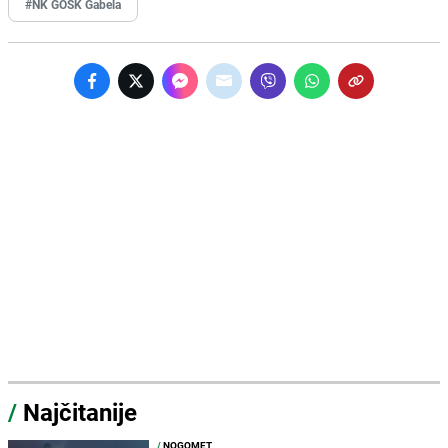
#NK GOŠK Gabela
/
Najčitanije
/
NOGOMET