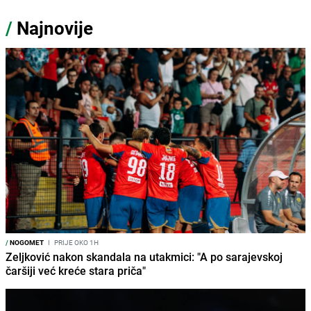
/
Najnovije
/
NOGOMET
I
PRIJE OKO 1H
Zeljković nakon skandala na utakmici: "A po sarajevskoj
čaršiji već kreće stara priča"