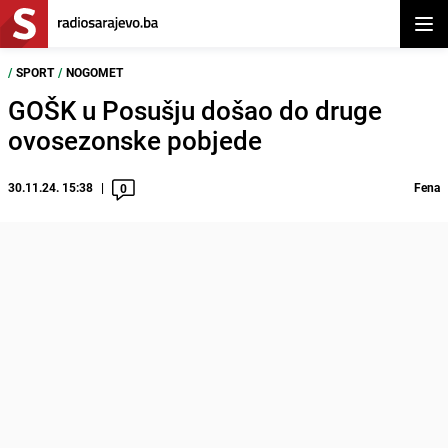
Otvor
/
SPORT
/
NOGOMET
GOŠK u Posušju došao do druge
ovosezonske pobjede
30.11.24. 15:38
Fena
0