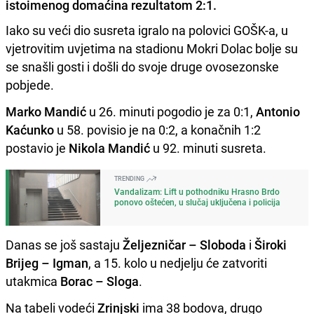
istoimenog domaćina rezultatom 2:1.
Iako su veći dio susreta igralo na polovici GOŠK-a, u
vjetrovitim uvjetima na stadionu Mokri Dolac bolje su
se snašli gosti i došli do svoje druge ovosezonske
pobjede.
Marko Mandić
u 26. minuti pogodio je za 0:1,
Antonio
Kaćunko
u 58. povisio je na 0:2, a konačnih 1:2
postavio je
Nikola Mandić
u 92. minuti susreta.
TRENDING
Vandalizam: Lift u pothodniku Hrasno Brdo
ponovo oštećen, u slučaj uključena i policija
Danas se još sastaju
Željezničar – Sloboda
i
Široki
Brijeg – Igman
, a 15. kolo u nedjelju će zatvoriti
utakmica
Borac – Sloga
.
Na tabeli vodeći
Zrinjski
ima 38 bodova, drugo