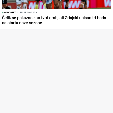
/
NOGOMET
I
PRIJE OKO 15H
Čelik se pokazao kao tvrd orah, ali Zrinjski upisao tri boda
na startu nove sezone