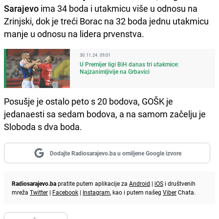
Sarajevo
ima 34 boda i utakmicu više u odnosu na
Zrinjski, dok je treći Borac na 32 boda jednu utakmicu
manje u odnosu na lidera prvenstva.
30.11.24. 09:01
U Premijer ligi BiH danas tri utakmice:
Najzanimljivije na Grbavici
Posušje je ostalo peto s 20 bodova, GOŠK je
jedanaesti sa sedam bodova, a na samom začelju je
Sloboda s dva boda.
Dodajte Radiosarajevo.ba u omiljene Google izvore
Radiosarajevo.ba
pratite putem aplikacije za
Android
|
iOS
i društvenih
mreža
Twitter
|
Facebook
|
Instagram
, kao i putem našeg
Viber
Chata.