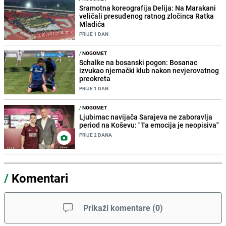
Sramotna koreografija Delija: Na Marakani
veličali presuđenog ratnog zločinca Ratka
Mladića
PRIJE 1 DAN
/
NOGOMET
Schalke na bosanski pogon: Bosanac
izvukao njemački klub nakon nevjerovatnog
preokreta
PRIJE 1 DAN
/
NOGOMET
Ljubimac navijača Sarajeva ne zaboravlja
period na Koševu: "Ta emocija je neopisiva"
PRIJE 2 DANA
/
Komentari
Prikaži komentare
(
0
)