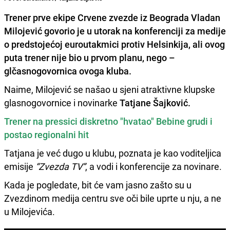
Trener prve ekipe
Crvene zvezde
iz Beograda
Vladan
Milojević
govorio je u utorak na konferenciji za medije
o predstojećoj euroutakmici protiv Helsinkija, ali ovog
puta trener nije bio u prvom planu, nego –
glčasnogovornica ovoga kluba.
Naime, Milojević se našao u sjeni atraktivne klupske
glasnogovornice i novinarke
Tatjane Šajković.
Trener na pressici diskretno "hvatao" Bebine grudi i
postao regionalni hit
Tatjana je već dugo u klubu, poznata je kao voditeljica
emisije
“Zvezda TV”
, a vodi i konferencije za novinare.
Kada je pogledate, bit će vam jasno zašto su u
Zvezdinom medija centru sve oči bile uprte u nju, a ne
u Milojevića.