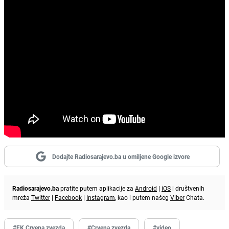
Dodajte Radiosarajevo.ba u omiljene Google izvore
Radiosarajevo.ba
pratite putem aplikacije za
Android
|
iOS
i društvenih
mreža
Twitter
|
Facebook
|
Instagram
, kao i putem našeg
Viber
Chata.
#FK Crvena zvezda
#Crvena zvezda
#video