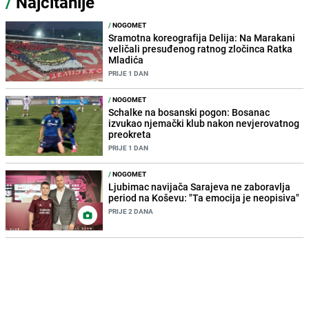
/
Najčitanije
/
NOGOMET
Sramotna koreografija Delija: Na Marakani
veličali presuđenog ratnog zločinca Ratka
Mladića
PRIJE 1 DAN
/
NOGOMET
Schalke na bosanski pogon: Bosanac
izvukao njemački klub nakon nevjerovatnog
preokreta
PRIJE 1 DAN
/
NOGOMET
Ljubimac navijača Sarajeva ne zaboravlja
period na Koševu: "Ta emocija je neopisiva"
PRIJE 2 DANA