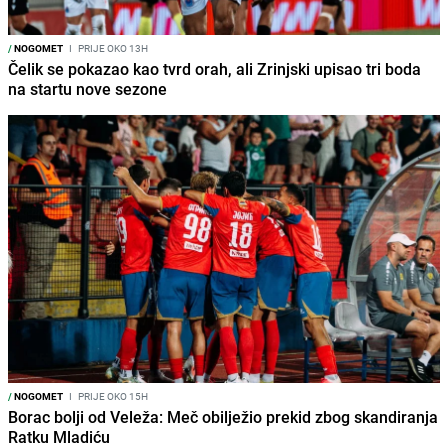
/
NOGOMET
I
PRIJE OKO 13H
Čelik se pokazao kao tvrd orah, ali Zrinjski upisao tri boda
na startu nove sezone
/
NOGOMET
I
PRIJE OKO 15H
Borac bolji od Veleža: Meč obilježio prekid zbog skandiranja
Ratku Mladiću