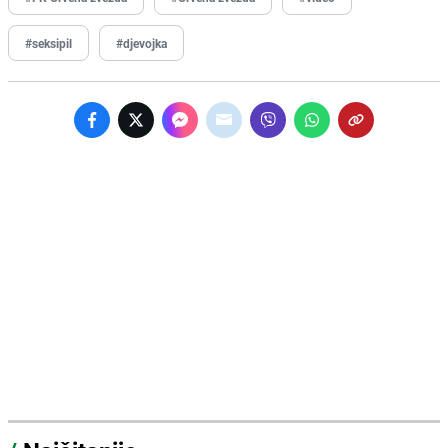
#seksipil
#djevojka