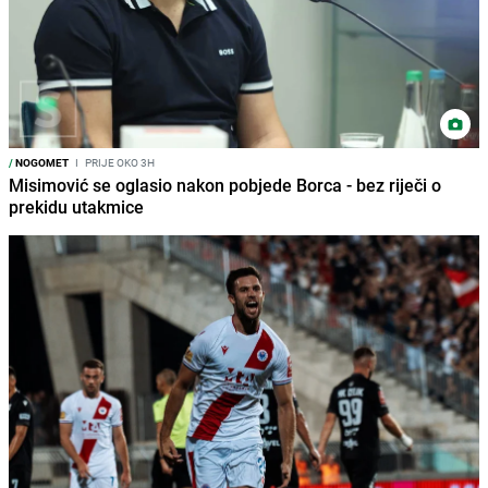
/
NOGOMET
I
PRIJE OKO 3H
Misimović se oglasio nakon pobjede Borca - bez riječi o
prekidu utakmice