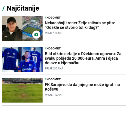
/
Najčitanije
/
NOGOMET
Nekadašnji trener Željezničara se pita:
"Odakle se stvorio toliki dug?"
PRIJE 1 DAN
/
NOGOMET
Bild otkrio detalje o Džekinom ugovoru: Za
svaku pobjedu 20.000 eura, Amra i djeca
dolaze u Njemačku
PRIJE 2 DANA
/
NOGOMET
FK Sarajevo do daljnjeg ne može igrati na
Koševu
PRIJE 1 DAN