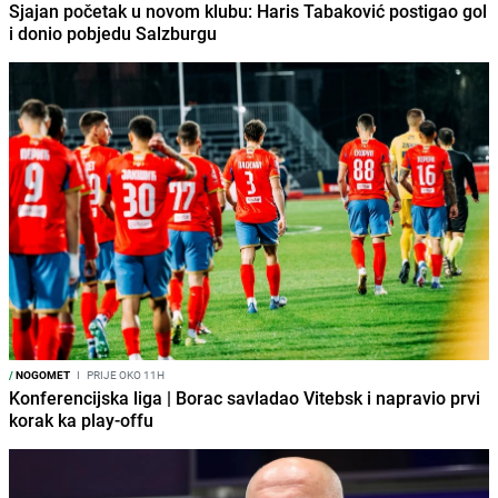
Sjajan početak u novom klubu: Haris Tabaković postigao gol
i donio pobjedu Salzburgu
/
NOGOMET
I
PRIJE OKO 11H
Konferencijska liga | Borac savladao Vitebsk i napravio prvi
korak ka play-offu