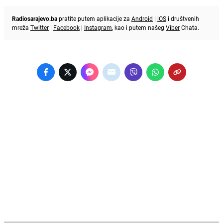
Radiosarajevo.ba
pratite putem aplikacije za
Android
|
iOS
i društvenih
mreža
Twitter
|
Facebook
|
Instagram
, kao i putem našeg
Viber
Chata.