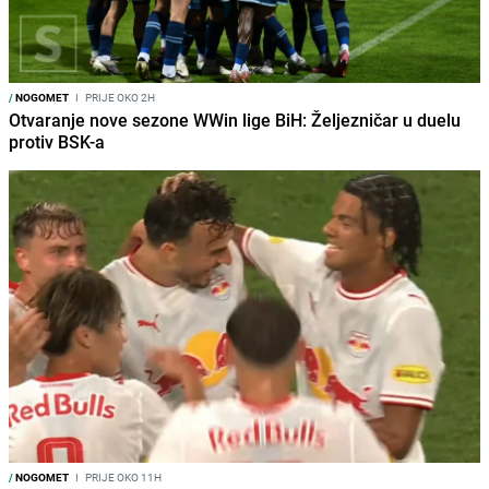
/
NOGOMET
I
PRIJE OKO 2H
Otvaranje nove sezone WWin lige BiH: Željezničar u duelu
protiv BSK-a
/
NOGOMET
I
PRIJE OKO 11H