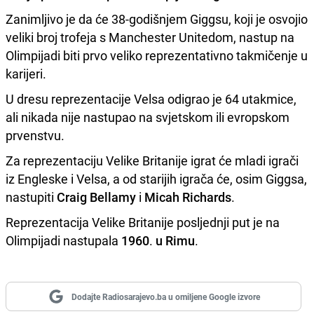
Zanimljivo je da će 38-godišnjem Giggsu, koji je osvojio
veliki broj trofeja s Manchester Unitedom, nastup na
Olimpijadi biti prvo veliko reprezentativno takmičenje u
karijeri.
U dresu reprezentacije Velsa odigrao je 64 utakmice,
ali nikada nije nastupao na svjetskom ili evropskom
prvenstvu.
Za reprezentaciju Velike Britanije igrat će mladi igrači
iz Engleske i Velsa, a od starijih igrača će, osim Giggsa,
nastupiti
Craig Bellamy
i
Micah Richards
.
Reprezentacija Velike Britanije posljednji put je na
Olimpijadi nastupala
1960
.
u Rimu
.
Dodajte Radiosarajevo.ba u omiljene Google izvore