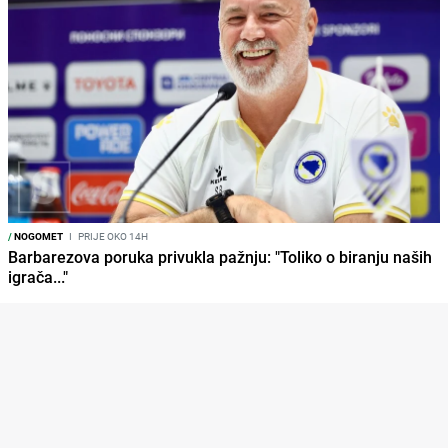
/
NOGOMET
I
PRIJE OKO 14H
Barbarezova poruka privukla pažnju: "Toliko o biranju naših
igrača..."