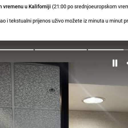
m vremenu u Kaliforniji
(21:00 po srednjoeuropskom vre
ao i tekstualni prijenos uživo možete iz minuta u minut pr