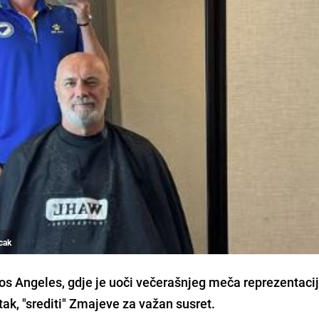
ucak
Los Angeles, gdje je uoči večerašnjeg meča reprezentaci
k, "srediti" Zmajeve za važan susret.