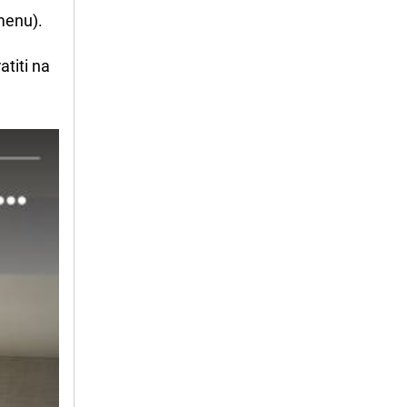
menu).
atiti na