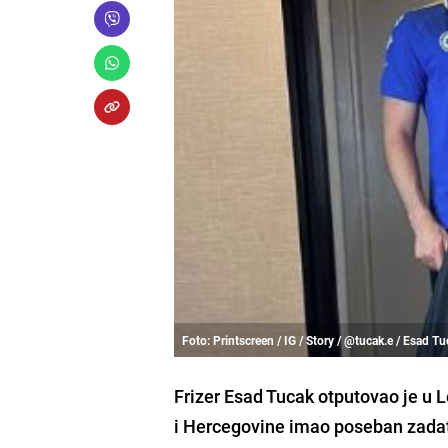
Foto: Printscreen / IG / Story / @tucak.e / Esad T
Frizer Esad Tucak otputovao je u 
i Hercegovine imao poseban zadata