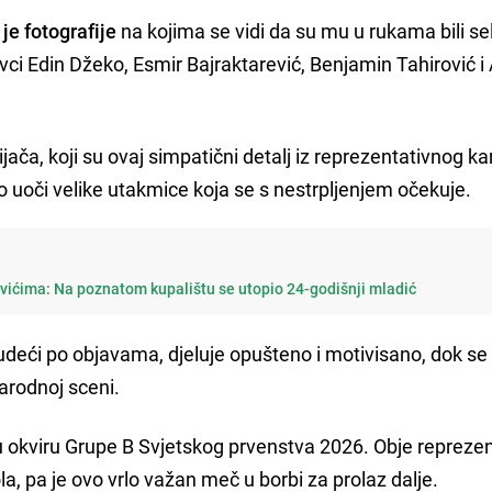
e fotografije
na kojima se vidi da su mu u rukama bili se
ivci Edin Džeko, Esmir Bajraktarević, Benjamin Tahirović i
jača, koji su ovaj simpatični detalj iz reprezentativnog 
o uoči velike utakmice koja se s nestrpljenjem očekuje.
vićima: Na poznatom kupalištu se utopio 24-godišnji mladić
eći po objavama, djeluje opušteno i motivisano, dok se
arodnoj sceni.
u okviru Grupe B Svjetskog prvenstva 2026. Obje reprezen
a, pa je ovo vrlo važan meč u borbi za prolaz dalje.