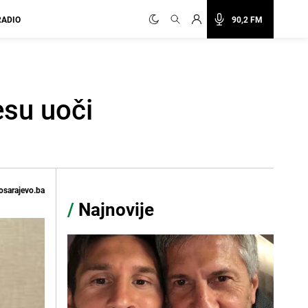
RADIO
90,2 FM
esu uoči
osarajevo.ba
/
Najnovije