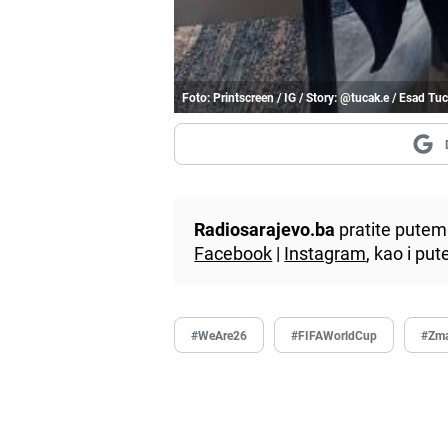
Foto: Printscreen / IG / Story: @tucak.e / Esad Tu
Radiosarajevo.ba
pratite putem 
Facebook
|
Instagram
, kao i p
#WeAre26
#FIFAWorldCup
#Zma