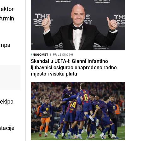
lektor
 Armin
kampa
/
NOGOMET
I
PRIJE OKO 9H
Skandal u UEFA-i: Gianni Infantino
ljubavnici osigurao unapređeno radno
mjesto i visoku platu
 ekipa
tacije