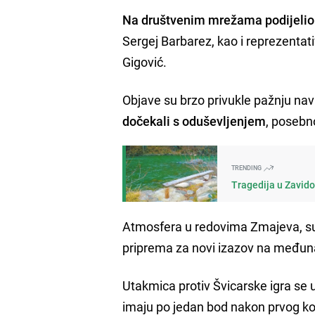
Na društvenim mrežama podijelio j
Sergej Barbarez, kao i reprezentat
Gigović.
Objave su brzo privukle pažnju navi
dočekali s oduševljenjem
, posebn
TRENDING
Tragedija u Zavido
Atmosfera u redovima Zmajeva, sud
priprema za novi izazov na međun
Utakmica protiv Švicarske igra se 
imaju po jedan bod nakon prvog kol