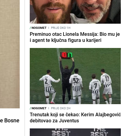
/
NOGOMET
I
PRIJE OKO 1H
Preminuo otac Lionela Messija: Bio mu je
i agent te ključna figura u karijeri
/
NOGOMET
I
PRIJE OKO 2H
Trenutak koji se čekao: Kerim Alajbegović
je Bosne
debitovao za Juventus