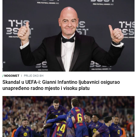
/
NOGOMET
I
PRIJE OKO 8H
Skandal u UEFA-i: Gianni Infantino ljubavnici osigurao
unapređeno radno mjesto i visoku platu