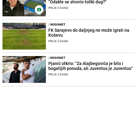
"Odakle se stvorio toliki dug?"
PRIJE 3 DANA
/
NOGOMET
FK Sarajevo do daljnjeg ne može igrati na
Koševu
PRIJE 2 DANA
/
NOGOMET
Pjanić otkrio: "Za Alajbegovića je bilo i
bogatijih ponuda, ali Juventus je Juventus"
PRIJE 2 DANA