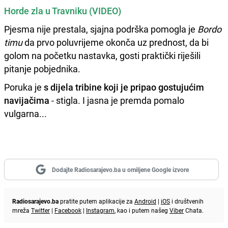
Horde zla u Travniku (VIDEO)
Pjesma nije prestala, sjajna podrška pomogla je
Bordo
timu
da prvo poluvrijeme okonča uz prednost, da bi
golom na početku nastavka, gosti praktički riješili
pitanje pobjednika.
Poruka je
s dijela tribine koji je pripao gostujućim
navijačima
- stigla. I jasna je premda pomalo
vulgarna...
Dodajte Radiosarajevo.ba u omiljene Google izvore
Radiosarajevo.ba
pratite putem aplikacije za
Android
|
iOS
i društvenih
mreža
Twitter
|
Facebook
|
Instagram
, kao i putem našeg
Viber
Chata.