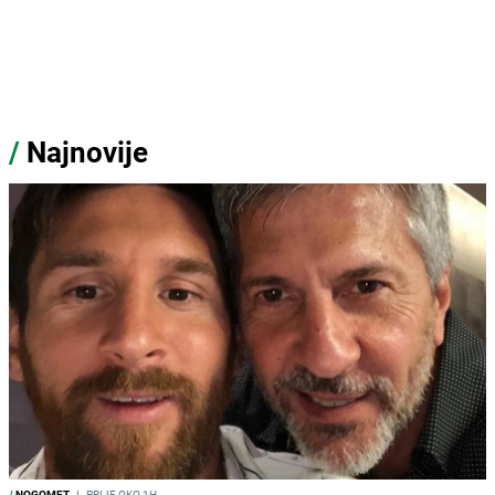
/
Najnovije
/
NOGOMET
I
PRIJE OKO 1H