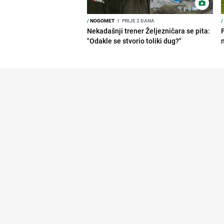
/
NOGOMET
I
PRIJE 2 DANA
/
Nekadašnji trener Željezničara se pita:
"Odakle se stvorio toliki dug?"