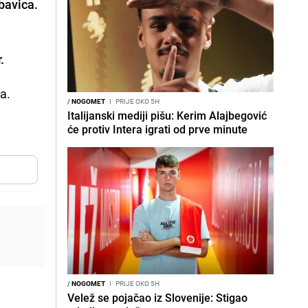
bavica.
r.
ta.
/
NOGOMET
I
PRIJE OKO 5H
Italijanski mediji pišu: Kerim Alajbegović
će protiv Intera igrati od prve minute
/
NOGOMET
I
PRIJE OKO 5H
Velež se pojačao iz Slovenije: Stigao