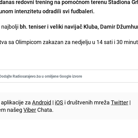
u danas redovni trening na pomoćnom terenu Stadiona Gr
punom intenzitetu
odradili svi fudbaleri
.
 najbolji
bh. teniser i veliki navijač Kluba, Damir Džumhu
stva sa Olimpicom zakazan za nedjelju u 14 sati i 30 minu
Dodajte Radiosarajevo.ba u omiljene Google izvore
aplikacije za
Android
|
iOS
i društvenih mreža
Twitter
|
utem našeg
Viber
Chata.