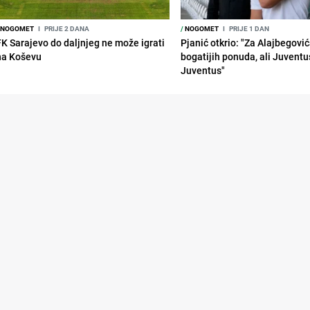
NOGOMET
I
PRIJE 2 DANA
/
NOGOMET
I
PRIJE 1 DAN
FK Sarajevo do daljnjeg ne može igrati
Pjanić otkrio: "Za Alajbegovića
na Koševu
bogatijih ponuda, ali Juventu
Juventus"