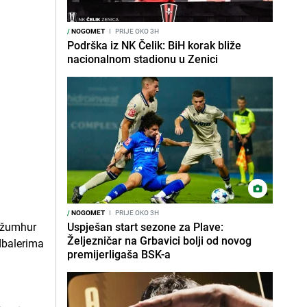
/
NOGOMET
I
PRIJE OKO 3H
Podrška iz NK Čelik: BiH korak bliže
nacionalnom stadionu u Zenici
/
NOGOMET
I
PRIJE OKO 3H
Uspješan start sezone za Plave:
Željezničar na Grbavici bolji od novog
premijerligaša BSK-a