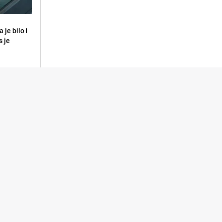
 je bilo i
s je