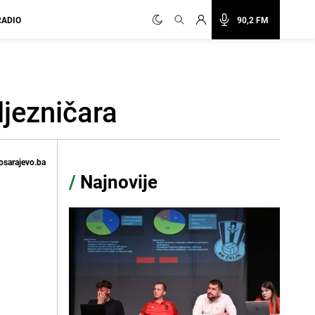
RADIO
90,2 FM
jezničara
osarajevo.ba
/
Najnovije