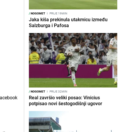
/
NOGOMET
I
PRIJE 19MIN
Jaka kiša prekinula utakmicu između
Salzburga i Pafosa
/
NOGOMET
I
PRIJE 32MIN
Real završio veliki posao: Vinicius
potpisao novi šestogodišnji ugovor