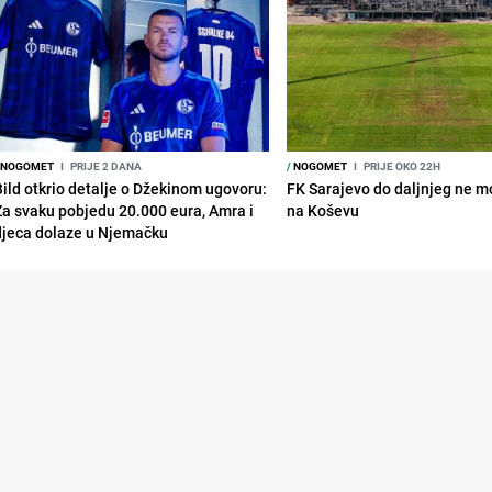
NOGOMET
I
PRIJE 2 DANA
/
NOGOMET
I
PRIJE OKO 22H
Bild otkrio detalje o Džekinom ugovoru:
FK Sarajevo do daljnjeg ne mo
Za svaku pobjedu 20.000 eura, Amra i
na Koševu
djeca dolaze u Njemačku