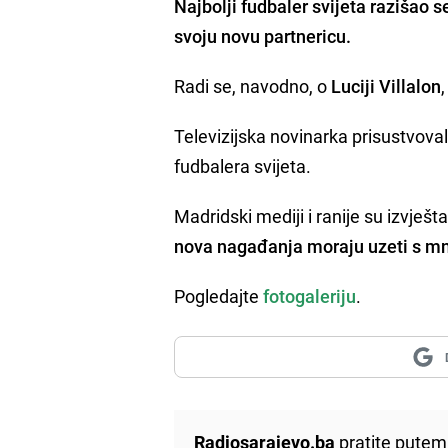
Najbolji fudbaler svijeta
razišao 
svoju novu partnericu.
Radi se, navodno, o
Luciji Villalon
Televizijska novinarka prisustvoval
fudbalera svijeta.
Madridski mediji i ranije su izvje
nova nagađanja moraju uzeti s mn
Pogledajte
fotogaleriju
.
Radiosarajevo.ba
pratite putem 