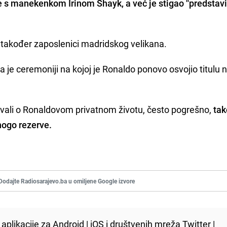
se s manekenkom
Irinom Shayk
, a već je stigao ''predstavi
, također zaposlenici madridskog velikana.
a je ceremoniji na kojoj je Ronaldo ponovo osvojio titulu 
štavali o Ronaldovom privatnom životu, često pogrešno,
tak
ogo rezerve.
Dodajte Radiosarajevo.ba u omiljene Google izvore
aplikacije za
Android
|
iOS
i društvenih mreža
Twitter
|