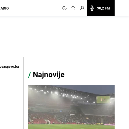
RADIO
90,2 FM
osarajevo.ba
/
Najnovije