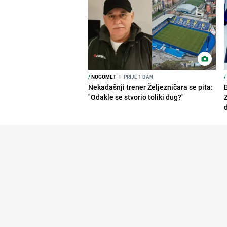
/
NOGOMET
I
PRIJE 1 DAN
/
Nekadašnji trener Željezničara se pita:
"Odakle se stvorio toliki dug?"