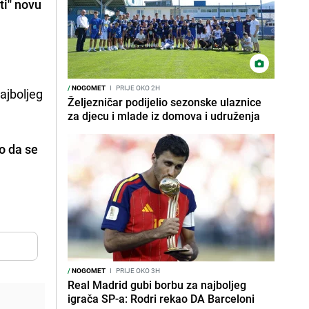
ti'' novu
/
NOGOMET
I
PRIJE OKO 2H
najboljeg
Željezničar podijelio sezonske ulaznice
za djecu i mlade iz domova i udruženja
o da se
/
NOGOMET
I
PRIJE OKO 3H
Real Madrid gubi borbu za najboljeg
igrača SP-a: Rodri rekao DA Barceloni