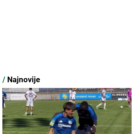
/
Najnovije