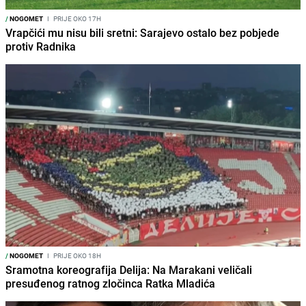
/
NOGOMET
I
PRIJE OKO 17H
Vrapčići mu nisu bili sretni: Sarajevo ostalo bez pobjede
protiv Radnika
/
NOGOMET
I
PRIJE OKO 18H
Sramotna koreografija Delija: Na Marakani veličali
presuđenog ratnog zločinca Ratka Mladića