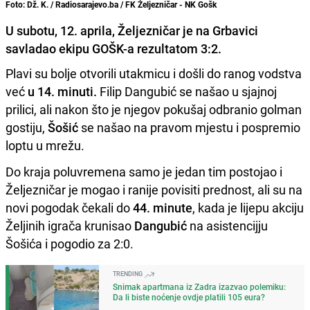
Foto: Dž. K. / Radiosarajevo.ba / FK Željezničar - NK Gošk
U subotu, 12. aprila, Željezničar je na Grbavici
savladao ekipu GOŠK-a rezultatom 3:2.
Plavi su bolje otvorili utakmicu i došli do ranog vodstva
već
u 14. minuti.
Filip Dangubić se našao u sjajnoj
prilici, ali nakon što je njegov pokušaj odbranio golman
gostiju,
Šošić
se našao na pravom mjestu i pospremio
loptu u mrežu.
Do kraja poluvremena samo je jedan tim postojao i
Željezničar je mogao i ranije povisiti prednost, ali su na
novi pogodak čekali do
44. minute
, kada je lijepu akciju
Željinih igrača krunisao
Dangubić
na asistencijju
Šošića i pogodio za 2:0.
TRENDING
Snimak apartmana iz Zadra izazvao polemiku:
Da li biste noćenje ovdje platili 105 eura?