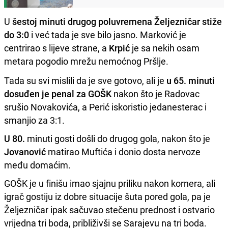
U
šestoj minuti drugog poluvremena Željezničar stiže
do 3:0
i već tada je sve bilo jasno. Marković je
centrirao s lijeve strane, a
Krpić
je sa nekih osam
metara pogodio mrežu nemoćnog Pršlje.
Tada su svi mislili da je sve gotovo, ali je
u 65. minuti
dosuđen je penal za GOŠK
nakon što je Radovac
srušio Novakovića, a Perić iskoristio jedanesterac i
smanjio za 3:1.
U 80.
minuti gosti došli do drugog gola, nakon što je
Jovanović
matirao Muftića i donio dosta nervoze
među domaćim.
GOŠK je u finišu imao sjajnu priliku nakon kornera, ali
igrač gostiju iz dobre situacije šuta pored gola, pa je
Željezničar ipak sačuvao stečenu prednost i ostvario
vrijedna tri boda, približivši se Sarajevu na tri boda.