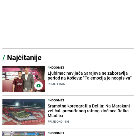
/
Najčitanije
/
NOGOMET
Ljubimac navijača Sarajeva ne zaboravlja
period na Koševu: "Ta emocija je neopisiva"
PRIJE 1 DAN
/
NOGOMET
Sramotna koreografija Delija: Na Marakani
veličali presuđenog ratnog zločinca Ratka
Mladića
PRIJE OKO 18H
/
NOGOMET