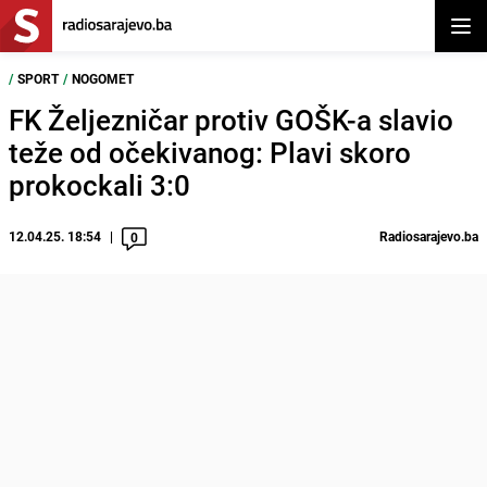
Otvor
/
SPORT
/
NOGOMET
FK Željezničar protiv GOŠK-a slavio
teže od očekivanog: Plavi skoro
prokockali 3:0
12.04.25. 18:54
Radiosarajevo.ba
0