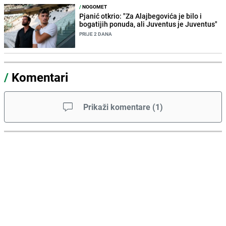
/
NOGOMET
Pjanić otkrio: "Za Alajbegovića je bilo i
bogatijih ponuda, ali Juventus je Juventus"
PRIJE 2 DANA
/
Komentari
Prikaži komentare
(
1
)