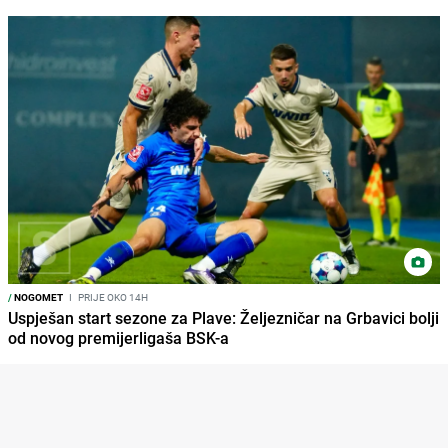
/
NOGOMET
I
PRIJE OKO 14H
Uspješan start sezone za Plave: Željezničar na Grbavici bolji
od novog premijerligaša BSK-a