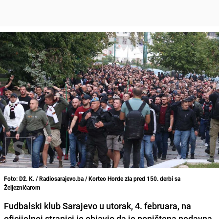
Foto: Dž. K. / Radiosarajevo.ba / Korteo Horde zla pred 150. derbi sa
Željezničarom
Fudbalski klub Sarajevo u utorak, 4. februara, na
oficijelnoj stranici je objavio da je poništena nedavna