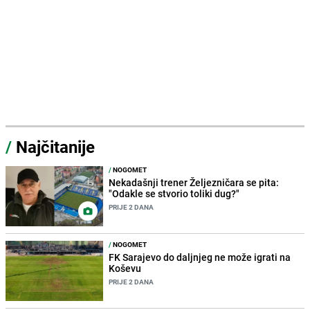
/
Najčitanije
/
NOGOMET
Nekadašnji trener Željezničara se pita:
"Odakle se stvorio toliki dug?"
PRIJE 2 DANA
/
NOGOMET
FK Sarajevo do daljnjeg ne može igrati na
Koševu
PRIJE 2 DANA