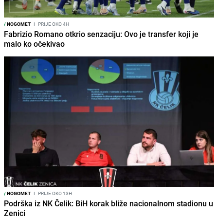
/
NOGOMET
I
PRIJE OKO 4H
Fabrizio Romano otkrio senzaciju: Ovo je transfer koji je
malo ko očekivao
/
NOGOMET
I
PRIJE OKO 13H
Podrška iz NK Čelik: BiH korak bliže nacionalnom stadionu u
Zenici