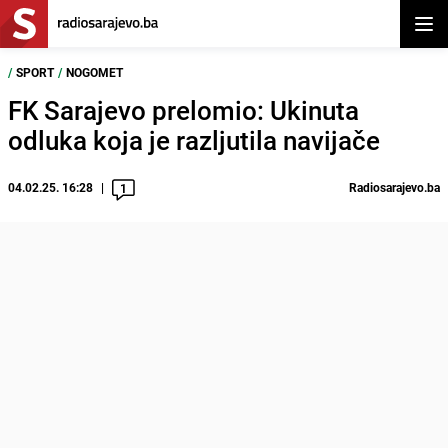
Otvor
/
SPORT
/
NOGOMET
FK Sarajevo prelomio: Ukinuta
odluka koja je razljutila navijače
04.02.25. 16:28
Radiosarajevo.ba
1