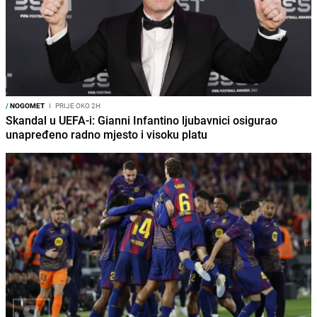
/
NOGOMET
I
PRIJE OKO 2H
Skandal u UEFA-i: Gianni Infantino ljubavnici osigurao
unapređeno radno mjesto i visoku platu