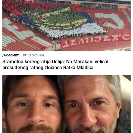
/
NOGOMET
I
PRIJE OKO 18H
Sramotna koreografija Delija: Na Marakani veličali
presuđenog ratnog zločinca Ratka Mladića