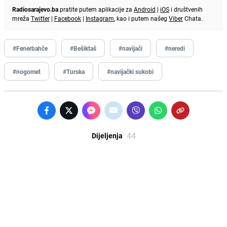
Radiosarajevo.ba
pratite putem aplikacije za
Android
|
iOS
i društvenih
mreža
Twitter
|
Facebook
|
Instagram
, kao i putem našeg
Viber
Chata.
#Fenerbahče
#Bešiktaš
#navijači
#neredi
#nogomet
#Turska
#navijački sukobi
44
Dijeljenja