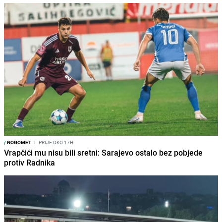
/
NOGOMET
I
PRIJE OKO 17H
Vrapčići mu nisu bili sretni: Sarajevo ostalo bez pobjede
protiv Radnika