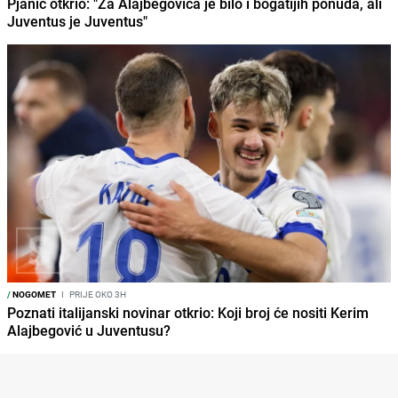
Pjanić otkrio: "Za Alajbegovića je bilo i bogatijih ponuda, ali
Juventus je Juventus"
/
NOGOMET
I
PRIJE OKO 3H
Poznati italijanski novinar otkrio: Koji broj će nositi Kerim
Alajbegović u Juventusu?