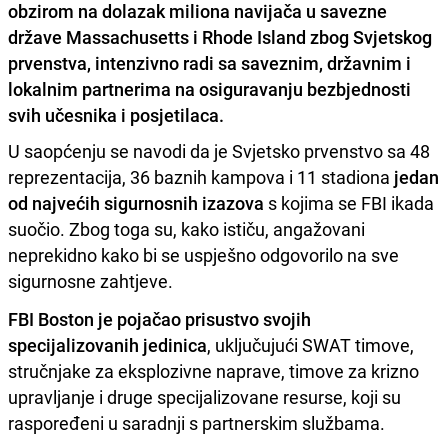
obzirom na dolazak miliona navijača u savezne
države Massachusetts i Rhode Island zbog Svjetskog
prvenstva, intenzivno radi sa saveznim, državnim i
lokalnim partnerima na osiguravanju bezbjednosti
svih učesnika i posjetilaca.
U saopćenju se navodi da je Svjetsko prvenstvo sa 48
reprezentacija, 36 baznih kampova i 11 stadiona
jedan
od najvećih sigurnosnih izazova
s kojima se FBI ikada
suočio. Zbog toga su, kako ističu, angažovani
neprekidno kako bi se uspješno odgovorilo na sve
sigurnosne zahtjeve.
FBI Boston je pojačao prisustvo svojih
specijalizovanih jedinica
, uključujući SWAT timove,
stručnjake za eksplozivne naprave, timove za krizno
upravljanje i druge specijalizovane resurse, koji su
raspoređeni u saradnji s partnerskim službama.