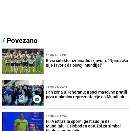
/
Povezano
16.06.26. 21:03
Bivši selektor iznenadio izjavom: "Njemačka
nije favorit da osvoji Mundijal"
16.06.26. 20:46
Fan zona u Teheranu: Iranci masovno pratili
prvu utakmicu reprezentacije na Mundijalu
16.06.26. 12:32
FIFA istražila sporni gest sudije na
Mundijalu: Oslobođen optužbi za simbol
bijele supremacije