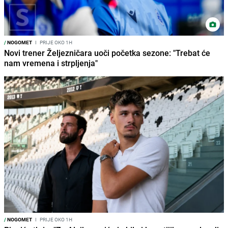
/
NOGOMET
I
PRIJE OKO 1H
Novi trener Željezničara uoči početka sezone: "Trebat će
nam vremena i strpljenja"
/
NOGOMET
I
PRIJE OKO 1H