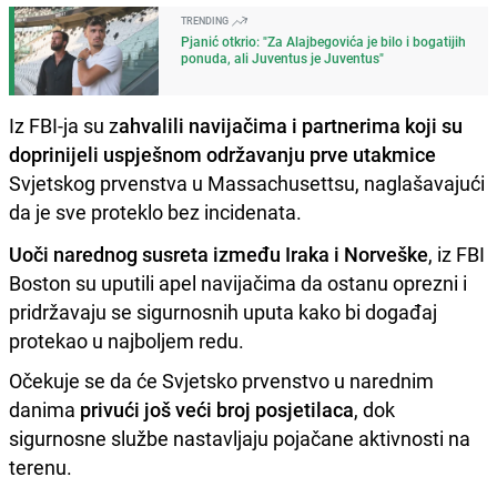
TRENDING
Pjanić otkrio: "Za Alajbegovića je bilo i bogatijih
ponuda, ali Juventus je Juventus"
Iz FBI-ja su z
ahvalili navijačima i partnerima koji su
doprinijeli uspješnom održavanju prve utakmice
Svjetskog prvenstva u Massachusettsu, naglašavajući
da je sve proteklo bez incidenata.
Uoči narednog susreta između Iraka i Norveške
, iz FBI
Boston su uputili apel navijačima da ostanu oprezni i
pridržavaju se sigurnosnih uputa kako bi događaj
protekao u najboljem redu.
Očekuje se da će Svjetsko prvenstvo u narednim
danima
privući još veći broj posjetilaca
, dok
sigurnosne službe nastavljaju pojačane aktivnosti na
terenu.