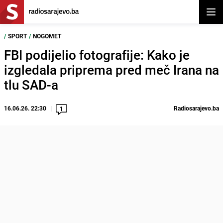
Otvor
/
SPORT
/
NOGOMET
FBI podijelio fotografije: Kako je
izgledala priprema pred meč Irana na
tlu SAD-a
16.06.26. 22:30
Radiosarajevo.ba
1