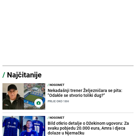
/
Najčitanije
/
NOGOMET
Nekadašnji trener Željezničara se pita:
"Odakle se stvorio toliki dug?"
PRIJE OKO 18H
/
NOGOMET
Bild otkrio detalje o Džekinom ugovoru: Za
svaku pobjedu 20.000 eura, Amra i djeca
dolaze u Njemačku