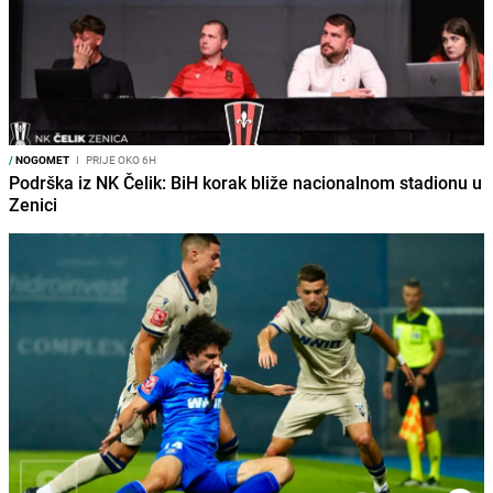
/
NOGOMET
I
PRIJE OKO 6H
Podrška iz NK Čelik: BiH korak bliže nacionalnom stadionu u
Zenici