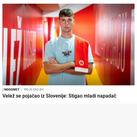
/
NOGOMET
I
PRIJE OKO 8H
Velež se pojačao iz Slovenije: Stigao mladi napadač