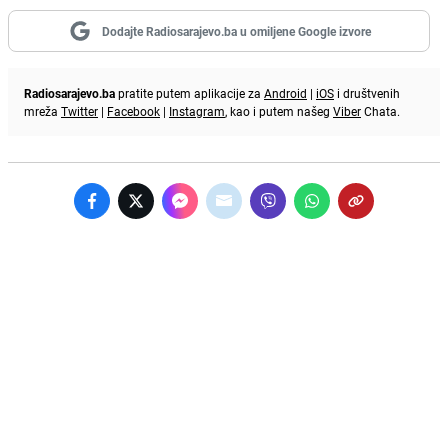
Dodajte Radiosarajevo.ba u omiljene Google izvore
Radiosarajevo.ba
pratite putem aplikacije za
Android
|
iOS
i društvenih
mreža
Twitter
|
Facebook
|
Instagram
, kao i putem našeg
Viber
Chata.