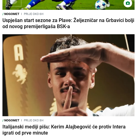
/
NOGOMET
I
PRIJE OKO 6H
Uspješan start sezone za Plave: Željezničar na Grbavici bolji
od novog premijerligaša BSK-a
/
NOGOMET
I
PRIJE OKO 8H
Italijanski mediji pišu: Kerim Alajbegović će protiv Intera
igrati od prve minute