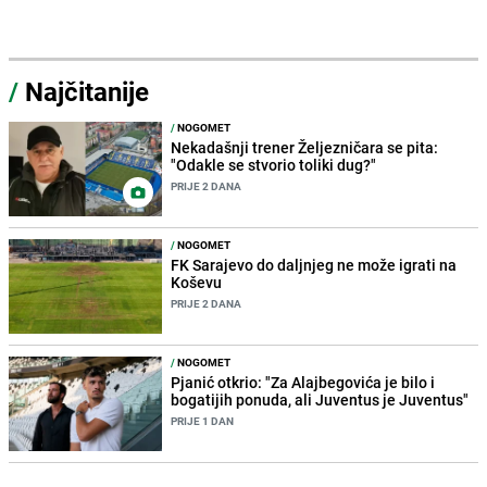
/
Najčitanije
/
NOGOMET
Nekadašnji trener Željezničara se pita:
"Odakle se stvorio toliki dug?"
PRIJE 2 DANA
/
NOGOMET
FK Sarajevo do daljnjeg ne može igrati na
Koševu
PRIJE 2 DANA
/
NOGOMET
Pjanić otkrio: "Za Alajbegovića je bilo i
bogatijih ponuda, ali Juventus je Juventus"
PRIJE 1 DAN