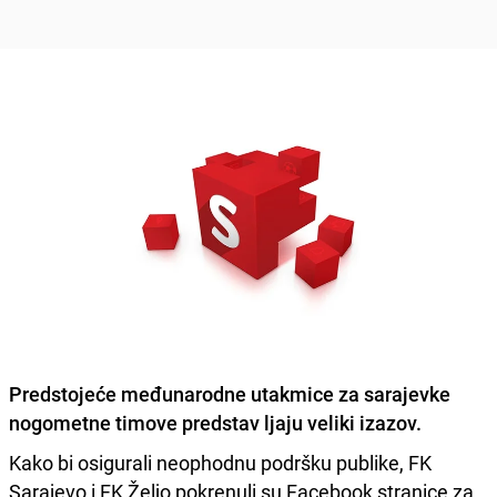
Predstojeće međunarodne utakmice za sarajevke
nogometne timove predstav ljaju veliki izazov.
Kako bi osigurali neophodnu podršku publike, FK
Sarajevo i FK Željo pokrenuli su Facebook stranice za