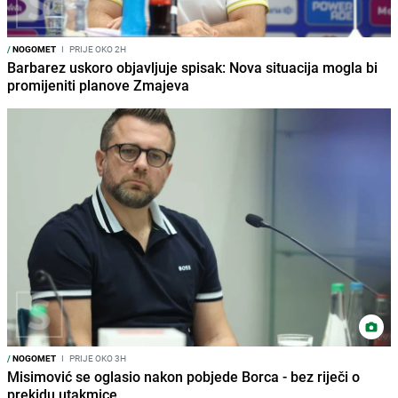
/
NOGOMET
I
PRIJE OKO 2H
Barbarez uskoro objavljuje spisak: Nova situacija mogla bi
promijeniti planove Zmajeva
/
NOGOMET
I
PRIJE OKO 3H
Misimović se oglasio nakon pobjede Borca - bez riječi o
prekidu utakmice