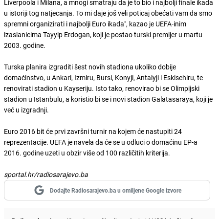
Liverpoola i Milana, a mnogi smatraju da je to bio i najbolji finale ikada
u istoriji tog natjecanja. To mi daje još veli poticaj obećati vam da smo
spremni organizirati i najbolji Euro ikada", kazao je UEFA-inim
izaslanicima Tayyip Erdogan, koji je postao turski premijer u martu
2003. godine.
Turska planira izgraditi šest novih stadiona ukoliko dobije
domaćinstvo, u Ankari, Izmiru, Bursi, Konyji, Antalyji i Eskisehiru, te
renovirati stadion u Kayseriju. Isto tako, renovirao bi se Olimpijski
stadion u Istanbulu, a koristio bi se i novi stadion Galatasaraya, koji je
već u izgradnji.
Euro 2016 bit će prvi završni turnir na kojem će nastupiti 24
reprezentacije. UEFA je navela da će se u odluci o domaćinu EP-a
2016. godine uzeti u obzir više od 100 različitih kriterija.
sportal.hr/radiosarajevo.ba
Dodajte Radiosarajevo.ba u omiljene Google izvore