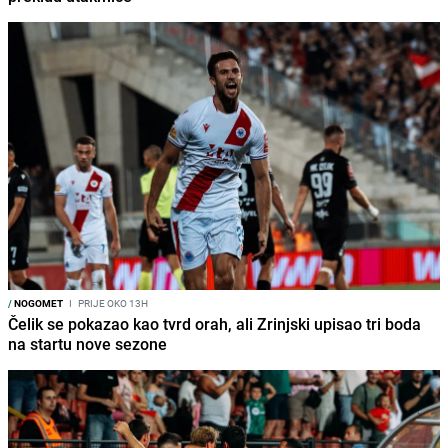
/
NOGOMET
I
PRIJE OKO 13H
Čelik se pokazao kao tvrd orah, ali Zrinjski upisao tri boda
na startu nove sezone