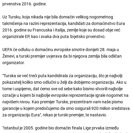
prvenstva 2016. godine.
Uz Tursku, koja nikada nije bila domaćin velikog nogometnog
takmičenja na razini reprezentacija, kandidati za domaćinstvo Eura
2016. godine su Francuska i Italija, zemlje koje su dosad obje već
organizirale EP, kao i svaka dva puta Svjetsko prvenstvo.
UEFA će odluku o domaćinu evropske smotre donijeti 28. maja u
Ženevi, a turski premijer uvjerava da bi njegova zemlja bila odličan
organizator.
"Turska se već treći puta kandidirala za organizaciju, što je najbolji
pokazatelj koliko smo odlučni u želji da dobijemo organizaciju. Ako u
tome i uspijemo, dat ćemo sve od sebe kako bismo stvorili najbolje
ozračje u kojem bi najbolje evropske reprezentacije igrale nogomet na
najvišem nivou. Kao premijer Turske, prezentiram vam naše pismo
garancije u kojem predočujemo da smo osigurali 920 milion sredstava
za organizaciju Eura", rekao je turski premijer, te nastavio.
"Istanbul je 2005. godine bio domaćin finala Lige prvaka između