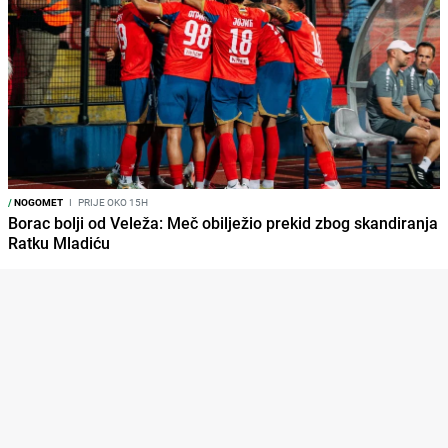
/
NOGOMET
I
PRIJE OKO 15H
Borac bolji od Veleža: Meč obilježio prekid zbog skandiranja
Ratku Mladiću