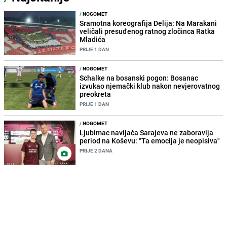
/
NOGOMET
Sramotna koreografija Delija: Na Marakani
veličali presuđenog ratnog zločinca Ratka
Mladića
PRIJE 1 DAN
/
NOGOMET
Schalke na bosanski pogon: Bosanac
izvukao njemački klub nakon nevjerovatnog
preokreta
PRIJE 1 DAN
/
NOGOMET
Ljubimac navijača Sarajeva ne zaboravlja
period na Koševu: "Ta emocija je neopisiva"
PRIJE 2 DANA