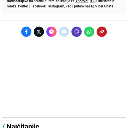
Radiosarajevo.ba
pratite putem aplikacije za
Android
|
iOS
i društvenih
mreža
Twitter
|
Facebook
|
Instagram
, kao i putem našeg
Viber
Chata.
/
Najčitanije