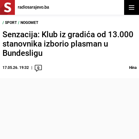
Otvor
/
SPORT
/
NOGOMET
Senzacija: Klub iz gradića od 13.000
stanovnika izborio plasman u
Bundesligu
17.05.26. 19:32
Hina
0