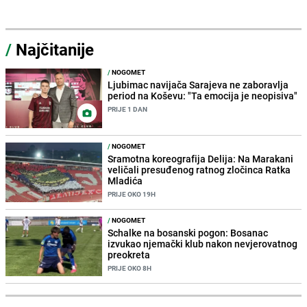
/
Najčitanije
/
NOGOMET
Ljubimac navijača Sarajeva ne zaboravlja
period na Koševu: "Ta emocija je neopisiva"
PRIJE 1 DAN
/
NOGOMET
Sramotna koreografija Delija: Na Marakani
veličali presuđenog ratnog zločinca Ratka
Mladića
PRIJE OKO 19H
/
NOGOMET
Schalke na bosanski pogon: Bosanac
izvukao njemački klub nakon nevjerovatnog
preokreta
PRIJE OKO 8H