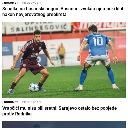
/
NOGOMET
I
PRIJE OKO 8H
Schalke na bosanski pogon: Bosanac izvukao njemački klub
nakon nevjerovatnog preokreta
/
NOGOMET
I
PRIJE OKO 18H
Vrapčići mu nisu bili sretni: Sarajevo ostalo bez pobjede
protiv Radnika