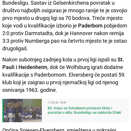
Bundesligu. Sastav iz Gelsenkirchena povratak u
društvo najboljih osigurao je mnogo ranije te je osvojio
prvo mjesto u drugoj ligi sa 70 bodova. Treće mjesto
koje vodi u kvalifikacije izborio je
Paderborn
pobjedom
2:0 protiv Darmstadta, dok je Hannover nakon remija
3:3 protiv Nurnberga pao na četvrto mjesto te je ostao
drugoligaš.
Nakon subotnjeg zadnjeg kola u prvoj ligi ispali su
St.
Pauli i Heidenheim
, dok će Wolfsburg igrati dodatne
kvalifikacije s Paderbornom. Elversberg će postati 59.
klub koji je zaigrao u prvoj njemačkoj ligi od njenog
osnivanja 1963. godine.
17.05.26. 18:44
Bh. trojac sa Schalkeom proslavio titulu i
povratak u elitu: Bundesliga se naklonila Džeki
Općina Spiesen-Elversberg, smještena u pokrajini