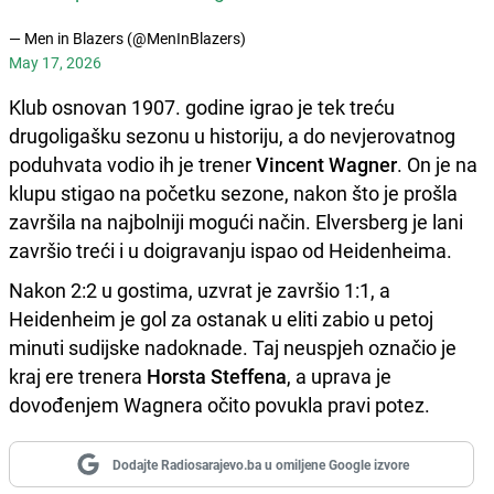
— Men in Blazers (@MenInBlazers)
May 17, 2026
Klub osnovan 1907. godine igrao je tek treću
drugoligašku sezonu u historiju, a do nevjerovatnog
poduhvata vodio ih je trener
Vincent Wagner
. On je na
klupu stigao na početku sezone, nakon što je prošla
završila na najbolniji mogući način. Elversberg je lani
završio treći i u doigravanju ispao od Heidenheima.
Nakon 2:2 u gostima, uzvrat je završio 1:1, a
Heidenheim je gol za ostanak u eliti zabio u petoj
minuti sudijske nadoknade. Taj neuspjeh označio je
kraj ere trenera
Horsta Steffena
, a uprava je
dovođenjem Wagnera očito povukla pravi potez.
Dodajte Radiosarajevo.ba u omiljene Google izvore