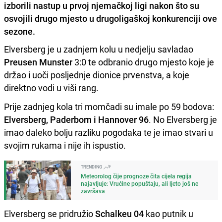
izborili nastup u prvoj njemačkoj ligi nakon što su
osvojili drugo mjesto u drugoligaškoj konkurenciji ove
sezone.
Elversberg je u zadnjem kolu u nedjelju savladao
Preusen Munster
3:0 te odbranio drugo mjesto koje je
držao i uoči posljednje dionice prvenstva, a koje
direktno vodi u viši rang.
Prije zadnjeg kola tri momčadi su imale po 59 bodova:
Elversberg, Paderborn i Hannover 96
. No Elversberg je
imao daleko bolju razliku pogodaka te je imao stvari u
svojim rukama i nije ih ispustio.
TRENDING
Meteorolog čije prognoze čita cijela regija
najavljuje: Vrućine popuštaju, ali ljeto još ne
završava
Elversberg se pridružio
Schalkeu 04
kao putnik u