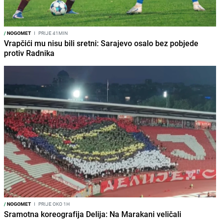
/
NOGOMET
I
PRIJE 41MIN
Vrapčići mu nisu bili sretni: Sarajevo osalo bez pobjede
protiv Radnika
/
NOGOMET
I
PRIJE OKO 1H
Sramotna koreografija Delija: Na Marakani veličali