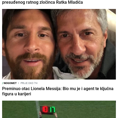
presuđenog ratnog zločinca Ratka Mladića
/
NOGOMET
I
PRIJE OKO 7H
Preminuo otac Lionela Messija: Bio mu je i agent te ključna
figura u karijeri