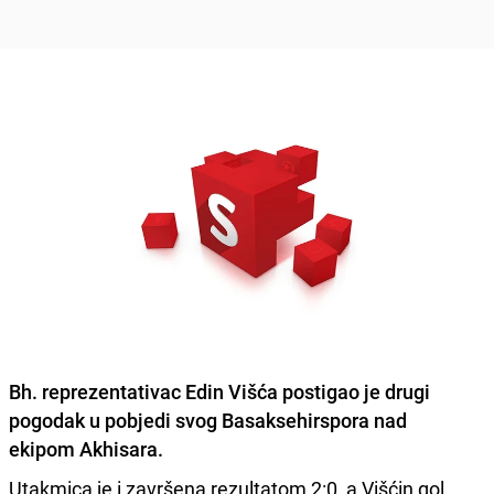
Bh. reprezentativac
Edin Višća
postigao je drugi
pogodak u pobjedi svog Basaksehirspora nad
ekipom Akhisara.
Utakmica je i završena rezultatom 2:0, a Višćin gol