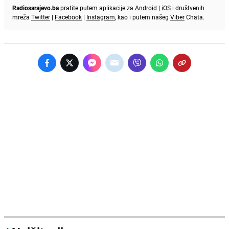
Radiosarajevo.ba
pratite putem aplikacije za
Android
|
iOS
i društvenih
mreža
Twitter
|
Facebook
|
Instagram
, kao i putem našeg
Viber
Chata.