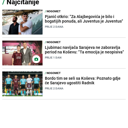
/
Najčitanije
/
NOGOMET
Pjanić otkrio: "Za Alajbegovića je bilo i
bogatijih ponuda, ali Juventus je Juventus"
PRIJE 2 DANA
/
NOGOMET
Ljubimac navijača Sarajeva ne zaboravlja
period na Koševu: "Ta emocija je neopisiva"
PRIJE 1 DAN
/
NOGOMET
Bordo tim se seli sa Koševa: Poznato gdje
će Sarajevo ugostiti Radnik
PRIJE 2 DANA