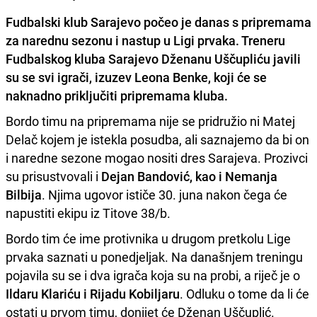
Fudbalski klub Sarajevo
počeo je danas s pripremama
za narednu sezonu i nastup u Ligi prvaka. Treneru
Fudbalskog kluba Sarajevo
Dženanu Uščupliću
javili
su se svi igrači, izuzev Leona Benke, koji će se
naknadno priključiti pripremama kluba.
Bordo timu na pripremama nije se pridružio ni Matej
Delač kojem je istekla posudba, ali saznajemo da bi on
i naredne sezone mogao nositi dres Sarajeva. Prozivci
su prisustvovali i
Dejan Bandović, kao i Nemanja
Bilbija
. Njima ugovor ističe 30. juna nakon čega će
napustiti ekipu iz Titove 38/b.
Bordo tim će ime protivnika u drugom pretkolu Lige
prvaka saznati u ponedjeljak. Na današnjem treningu
pojavila su se i dva igrača koja su na probi, a riječ je o
Ildaru Klariću i Rijadu Kobiljaru
. Odluku o tome da li će
ostati u prvom timu, donijet će Dženan Uščuplić.