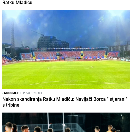
Ratku Mladiću
/
NOGOMET
I
PRIJE OKO 8H
Nakon skandiranja Ratku Mladiću: Navijači Borca "istjerani"
s tribine