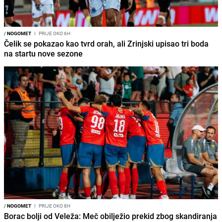
/
NOGOMET
I
PRIJE OKO 6H
Čelik se pokazao kao tvrd orah, ali Zrinjski upisao tri boda
na startu nove sezone
/
NOGOMET
I
PRIJE OKO 8H
Borac bolji od Veleža: Meč obilježio prekid zbog skandiranja