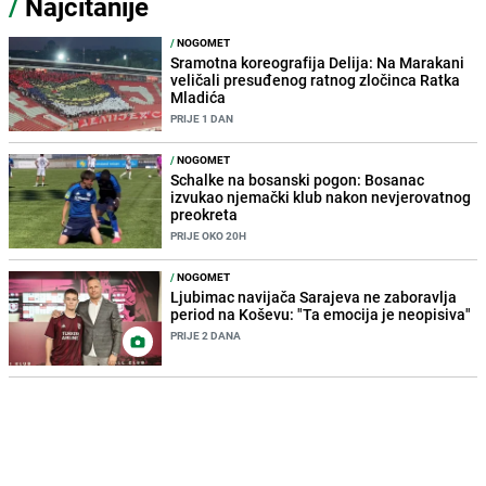
/
Najčitanije
/
NOGOMET
Sramotna koreografija Delija: Na Marakani
veličali presuđenog ratnog zločinca Ratka
Mladića
PRIJE 1 DAN
/
NOGOMET
Schalke na bosanski pogon: Bosanac
izvukao njemački klub nakon nevjerovatnog
preokreta
PRIJE OKO 20H
/
NOGOMET
Ljubimac navijača Sarajeva ne zaboravlja
period na Koševu: "Ta emocija je neopisiva"
PRIJE 2 DANA