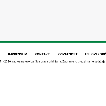
G
IMPRESSUM
KONTAKT
PRIVATNOST
USLOVI KOR
7. - 2026.
radiosarajevo.ba
. Sva prava pridržana. Zabranjeno preuzimanje sadržaja