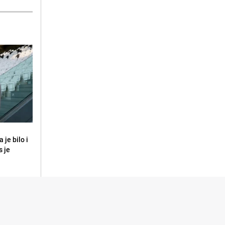
 je bilo i
s je