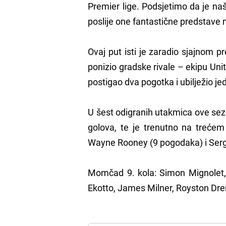
Premier lige. Podsjetimo da je n
poslije one fantastične predstave
Ovaj put isti je zaradio sjajnom 
ponizio gradske rivale – ekipu Unit
postigao dva pogotka i ubilježio je
U šest odigranih utakmica ove sezo
golova, te je trenutno na trećem 
Wayne Rooney (9 pogodaka) i Serg
Momčad 9. kola: Simon Mignolet, 
Ekotto, James Milner, Royston Dren