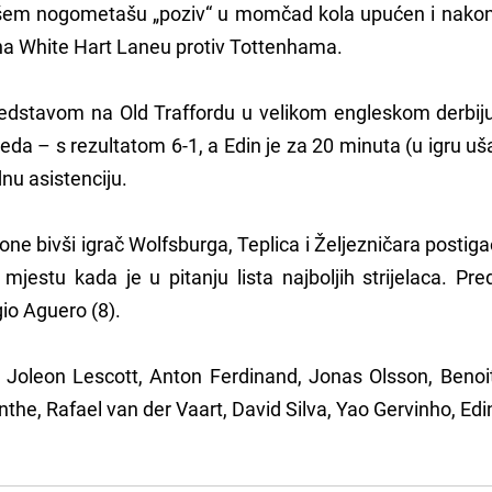
ašem nogometašu „poziv“ u momčad kola upućen i nakon 
 na White Hart Laneu protiv Tottenhama.
predstavom na Old Traffordu u velikom engleskom derbiju
eda – s rezultatom 6-1, a Edin je za 20 minuta (u igru uš
dnu asistenciju.
ne bivši igrač Wolfsburga, Teplica i Željezničara postiga
mjestu kada je u pitanju lista najboljih strijelaca. Pr
io Aguero (8).
Joleon Lescott, Anton Ferdinand, Jonas Olsson, Benoi
the, Rafael van der Vaart, David Silva, Yao Gervinho, Ed