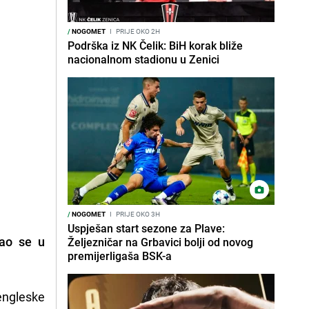
/
NOGOMET
I
PRIJE OKO 2H
Podrška iz NK Čelik: BiH korak bliže
nacionalnom stadionu u Zenici
/
NOGOMET
I
PRIJE OKO 3H
Uspješan start sezone za Plave:
šao se u
Željezničar na Grbavici bolji od novog
premijerligaša BSK-a
engleske