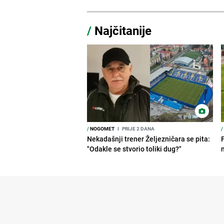
/
Najčitanije
/
NOGOMET
I
PRIJE 2 DANA
/
Nekadašnji trener Željezničara se pita:
"Odakle se stvorio toliki dug?"