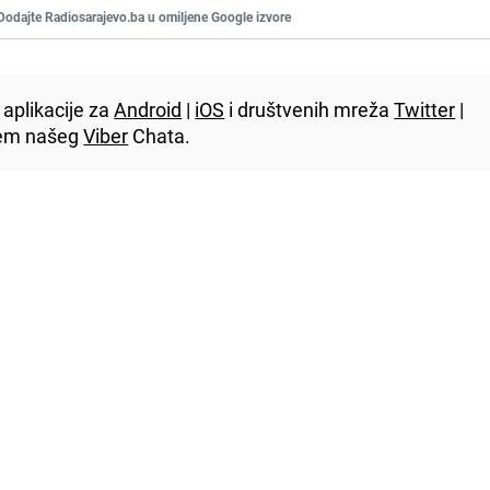
Dodajte Radiosarajevo.ba u omiljene Google izvore
aplikacije za
Android
|
iOS
i društvenih mreža
Twitter
|
utem našeg
Viber
Chata.