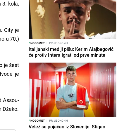
3. kola,
. City je
ao u 70.)
/
NOGOMET
I
PRIJE OKO 4H
Italijanski mediji pišu: Kerim Alajbegović
će protiv Intera igrati od prve minute
o je šest
edvode je
t Assou-
in Džeko.
/
NOGOMET
I
PRIJE OKO 4H
Velež se pojačao iz Slovenije: Stigao