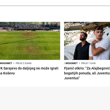
NOGOMET
I
PRIJE 2 DANA
/
NOGOMET
I
PRIJE 1 DAN
FK Sarajevo do daljnjeg ne može igrati
Pjanić otkrio: "Za Alajbegovića
na Koševu
bogatijih ponuda, ali Juventu
Juventus"