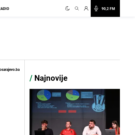
RADIO
90,2 FM
osarajevo.ba
/
Najnovije