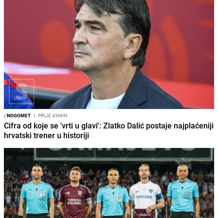
/
NOGOMET
I
PRIJE 43MIN
Cifra od koje se 'vrti u glavi': Zlatko Dalić postaje najplaćeniji
hrvatski trener u historiji