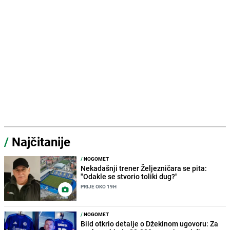
/
Najčitanije
/
NOGOMET
Nekadašnji trener Željezničara se pita:
"Odakle se stvorio toliki dug?"
PRIJE OKO 19H
/
NOGOMET
Bild otkrio detalje o Džekinom ugovoru: Za