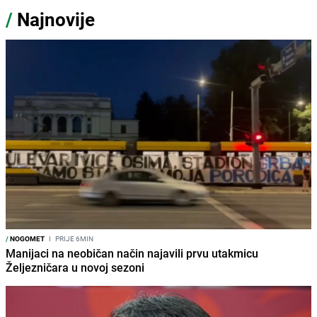
/
Najnovije
/
NOGOMET
I
PRIJE 6MIN
Manijaci na neobičan način najavili prvu utakmicu
Željezničara u novoj sezoni