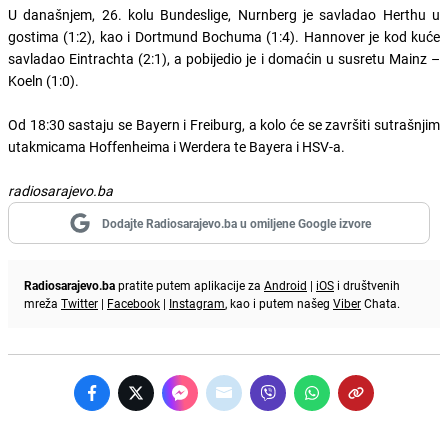
U današnjem, 26. kolu Bundeslige, Nurnberg je savladao Herthu u
gostima (1:2), kao i Dortmund Bochuma (1:4). Hannover je kod kuće
savladao Eintrachta (2:1), a pobijedio je i domaćin u susretu Mainz –
Koeln (1:0).
Od 18:30 sastaju se Bayern i Freiburg, a kolo će se završiti sutrašnjim
utakmicama Hoffenheima i Werdera te Bayera i HSV-a.
radiosarajevo.ba
Dodajte Radiosarajevo.ba u omiljene Google izvore
Radiosarajevo.ba
pratite putem aplikacije za
Android
|
iOS
i društvenih
mreža
Twitter
|
Facebook
|
Instagram
, kao i putem našeg
Viber
Chata.