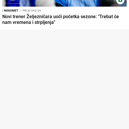
/
NOGOMET
I
PRIJE OKO 2H
Novi trener Željezničara uoči početka sezone: "Trebat će
nam vremena i strpljenja"