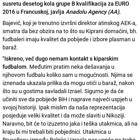
susretu desetog kola grupe B kvalifikacija za EURO
2016 u Francuskoj, javlja
Anadolu Agency (AA).
Bajević, koji je trenutno izvršni direktor atinskog AEK-a,
smatra da bez obzira na to što su Kiprani domaćini, bh.
fudbaleri imaju kvalitet da pobijede i izbore plasman u
baraž.
"Iskreno, već dugo nemam kontakt s kiparskim
fudbalom
. Međutim pratim neka dešavanja u
njihovom fudbalu koliko sam u mogućnosti. Njima se
iznenada ukazala prilika da mogu otići u baraž, nakon
što su u gostima savladali Izrael. Sigurno je da će
učiniti sve da pobijede BiH i naprave najveći uspjeh u
svojoj historiji. Ipak mislim da naša reprezentacija
posjeduje veliki kvalitet i da može slaviti u Nikoziji.
Naravno, bit će to izuzetno jaka i teška utakmica, ali na
kraju bi mi trebali biti pobjednici. Utakmica u
Bruxellesu između Belgije i Izraela nas uopće ne treba