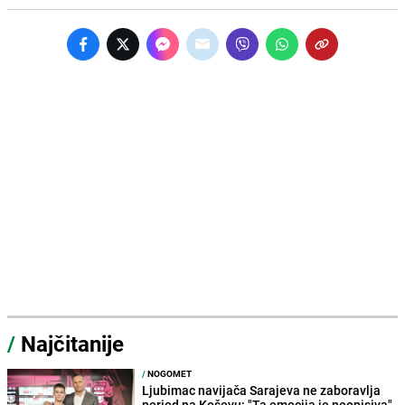
/
Najčitanije
/
NOGOMET
Ljubimac navijača Sarajeva ne zaboravlja
period na Koševu: "Ta emocija je neopisiva"