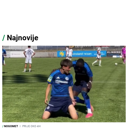
/
Najnovije
/
NOGOMET
I
PRIJE OKO 4H