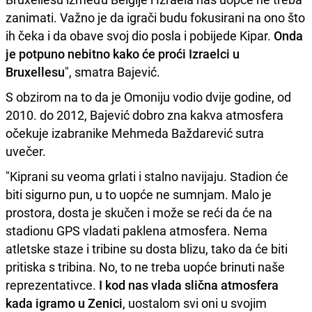
zanimati. Važno je da igrači budu fokusirani na ono što
ih čeka i da obave svoj dio posla i pobijede Kipar.
Onda
je potpuno nebitno kako će proći Izraelci u
Bruxellesu
", smatra Bajević.
S obzirom na to da je Omoniju vodio dvije godine, od
2010. do 2012, Bajević dobro zna kakva atmosfera
očekuje izabranike Mehmeda Baždarević sutra
uvečer.
"Kiprani su veoma grlati i stalno navijaju. Stadion će
biti sigurno pun, u to uopće ne sumnjam. Malo je
prostora, dosta je skučen i može se reći da će na
stadionu GPS vladati paklena atmosfera. Nema
atletske staze i tribine su dosta blizu, tako da će biti
pritiska s tribina. No, to ne treba uopće brinuti naše
reprezentativce.
I kod nas vlada slična atmosfera
kada igramo u Zenici
, uostalom svi oni u svojim