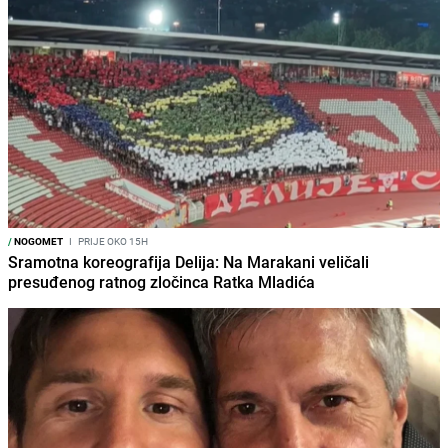
/
NOGOMET
I
PRIJE OKO 15H
Sramotna koreografija Delija: Na Marakani veličali
presuđenog ratnog zločinca Ratka Mladića