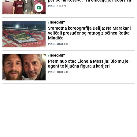
PRIJE 1 DAN
/
NOGOMET
Sramotna koreografija Delija: Na Marakani
veličali presuđenog ratnog zločinca Ratka
Mladića
PRIJE OKO 15H
/
NOGOMET
Preminuo otac Lionela Messija: Bio mu je i
agent te ključna figura u karijeri
PRIJE OKO 21H