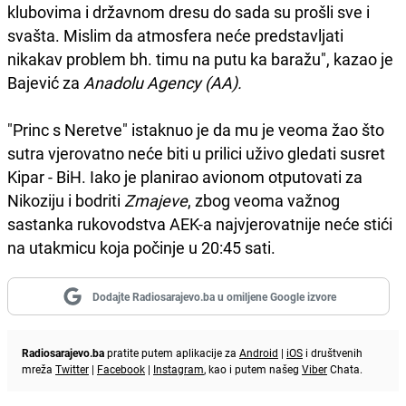
klubovima i državnom dresu do sada su prošli sve i
svašta. Mislim da atmosfera neće predstavljati
nikakav problem bh. timu na putu ka baražu", kazao je
Bajević za
Anadolu Agency (AA).
"Princ s Neretve" istaknuo je da mu je veoma žao što
sutra vjerovatno neće biti u prilici uživo gledati susret
Kipar - BiH. Iako je planirao avionom otputovati za
Nikoziju i bodriti
Zmajeve
, zbog veoma važnog
sastanka rukovodstva AEK-a najvjerovatnije neće stići
na utakmicu koja počinje u 20:45 sati.
Dodajte Radiosarajevo.ba u omiljene Google izvore
Radiosarajevo.ba
pratite putem aplikacije za
Android
|
iOS
i društvenih
mreža
Twitter
|
Facebook
|
Instagram
, kao i putem našeg
Viber
Chata.