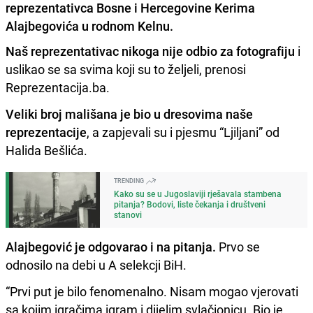
reprezentativca Bosne i Hercegovine Kerima
Alajbegovića u rodnom Kelnu.
Naš reprezentativac nikoga nije odbio za fotografiju
i
uslikao se sa svima koji su to željeli, prenosi
Reprezentacija.ba.
Veliki broj mališana je bio u dresovima naše
reprezentacije
, a zapjevali su i pjesmu “Ljiljani” od
Halida Bešlića.
TRENDING
Kako su se u Jugoslaviji rješavala stambena
pitanja? Bodovi, liste čekanja i društveni
stanovi
Alajbegović je odgovarao i na pitanja.
Prvo se
odnosilo na debi u A selekcji BiH.
“Prvi put je bilo fenomenalno. Nisam mogao vjerovati
sa kojim igračima igram i dijelim svlačionicu. Bio je