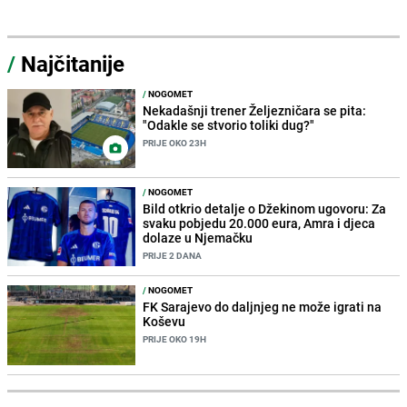
/
Najčitanije
/
NOGOMET
Nekadašnji trener Željezničara se pita:
"Odakle se stvorio toliki dug?"
PRIJE OKO 23H
/
NOGOMET
Bild otkrio detalje o Džekinom ugovoru: Za
svaku pobjedu 20.000 eura, Amra i djeca
dolaze u Njemačku
PRIJE 2 DANA
/
NOGOMET
FK Sarajevo do daljnjeg ne može igrati na
Koševu
PRIJE OKO 19H