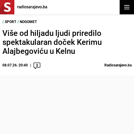
Otvor
/
SPORT
/
NOGOMET
Više od hiljadu ljudi priredilo
spektakularan doček Kerimu
Alajbegoviću u Kelnu
08.07.26. 20:40
Radiosarajevo.ba
3