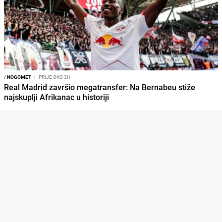
/
NOGOMET
I
PRIJE OKO 3H
Real Madrid završio megatransfer: Na Bernabeu stiže
najskuplji Afrikanac u historiji