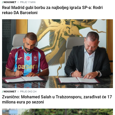
/
NOGOMET
I
PRIJE 11MIN
Real Madrid gubi borbu za najboljeg igrača SP-a: Rodri
rekao DA Barceloni
/
NOGOMET
I
PRIJE OKO 2H
Zvanično: Mohamed Salah u Trabzonsporu, zarađivat će 17
miliona eura po sezoni