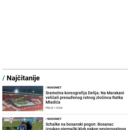
/
Najčitanije
/
NOGOMET
Sramotna koreografija Delija: Na Marakani
veličali presuđenog ratnog zločinca Ratka
Mladića
PRIJE 1 DAN
/
NOGOMET
Schalke na bosanski pogon: Bosanac
izvukao njemački klub nakon nevjerovatnog