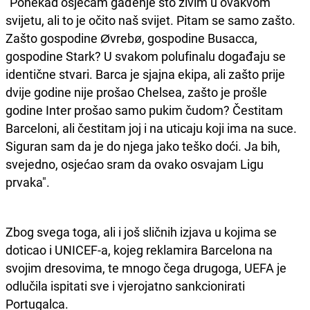
"Ponekad osjećam gađenje što živim u ovakvom
svijetu, ali to je očito naš svijet. Pitam se samo zašto.
Zašto gospodine Øvrebø, gospodine Busacca,
gospodine Stark? U svakom polufinalu događaju se
identične stvari. Barca je sjajna ekipa, ali zašto prije
dvije godine nije prošao Chelsea, zašto je prošle
godine Inter prošao samo pukim čudom? Čestitam
Barceloni, ali čestitam joj i na uticaju koji ima na suce.
Siguran sam da je do njega jako teško doći. Ja bih,
svejedno, osjećao sram da ovako osvajam Ligu
prvaka".
Zbog svega toga, ali i još sličnih izjava u kojima se
doticao i UNICEF-a, kojeg reklamira Barcelona na
svojim dresovima, te mnogo čega drugoga, UEFA je
odlučila ispitati sve i vjerojatno sankcionirati
Portugalca.