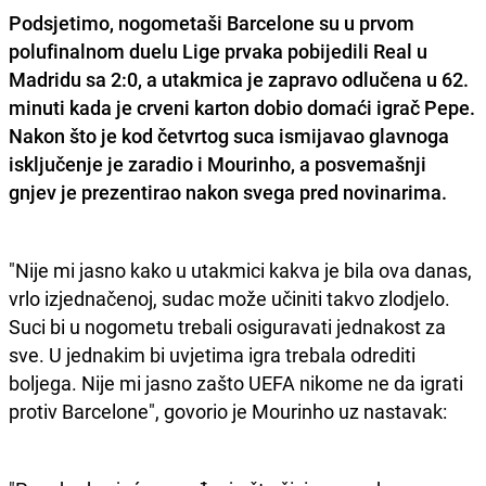
Podsjetimo, nogometaši Barcelone su u prvom
polufinalnom duelu Lige prvaka pobijedili Real u
Madridu sa 2:0, a utakmica je zapravo odlučena u 62.
minuti kada je crveni karton dobio domaći igrač Pepe.
Nakon što je kod četvrtog suca ismijavao glavnoga
isključenje je zaradio i Mourinho, a posvemašnji
gnjev je prezentirao nakon svega pred novinarima.
"Nije mi jasno kako u utakmici kakva je bila ova danas,
vrlo izjednačenoj, sudac može učiniti takvo zlodjelo.
Suci bi u nogometu trebali osiguravati jednakost za
sve. U jednakim bi uvjetima igra trebala odrediti
boljega. Nije mi jasno zašto UEFA nikome ne da igrati
protiv Barcelone", govorio je Mourinho uz nastavak: