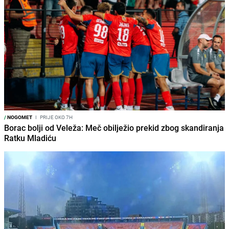
/
NOGOMET
I
PRIJE OKO 7H
Borac bolji od Veleža: Meč obilježio prekid zbog skandiranja
Ratku Mladiću