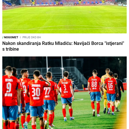
/
NOGOMET
I
PRIJE OKO 8H
Nakon skandiranja Ratku Mladiću: Navijači Borca "istjerani"
s tribine