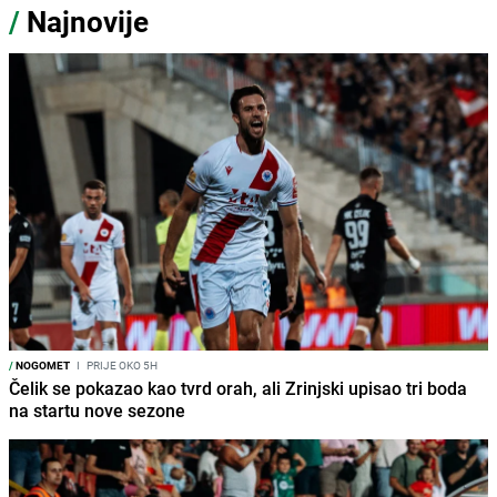
/
Najnovije
/
NOGOMET
I
PRIJE OKO 5H
Čelik se pokazao kao tvrd orah, ali Zrinjski upisao tri boda
na startu nove sezone