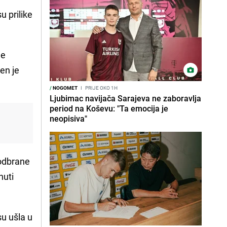
u prilike
.
je
en je
/
NOGOMET
I
PRIJE OKO 1H
Ljubimac navijača Sarajeva ne zaboravlja
period na Koševu: "Ta emocija je
neopisiva"
i
 odbrane
nuti
su ušla u