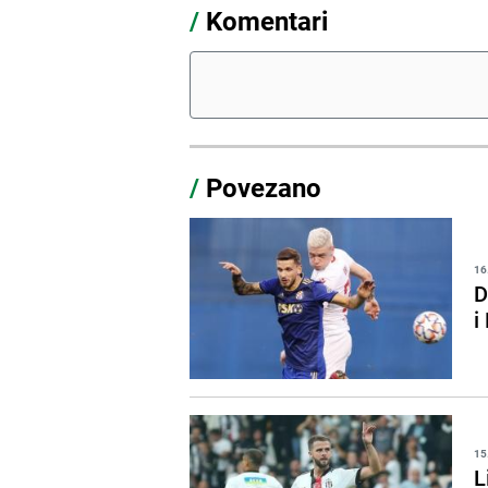
/
Komentari
/
Povezano
16
D
i
15
L