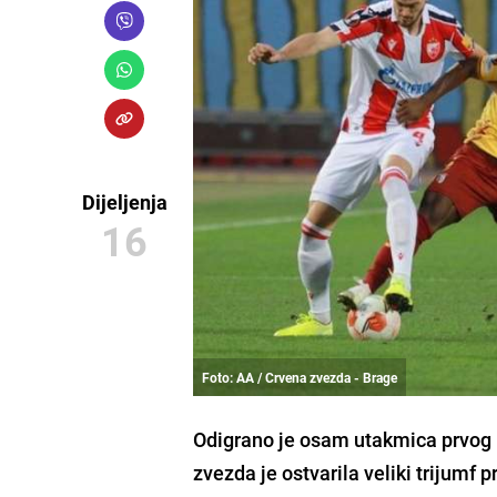
Dijeljenja
16
Foto: AA / Crvena zvezda - Brage
Odigrano je osam utakmica prvog k
zvezda
je ostvarila veliki trijumf
p