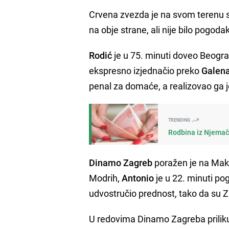
Crvena zvezda je na svom terenu sl
na obje strane, ali nije bilo pogod
Rodić
je u 75. minuti doveo Beogra
ekspresno izjednačio preko
Galen
penal za domaće, a realizovao ga 
TRENDING
Rodbina iz Njemačk
Dinamo Zagreb
poražen je na Mak
Modrih,
Antonio
je u 22. minuti po
udvostručio prednost, tako da su Z
U redovima Dinamo Zagreba priliku 