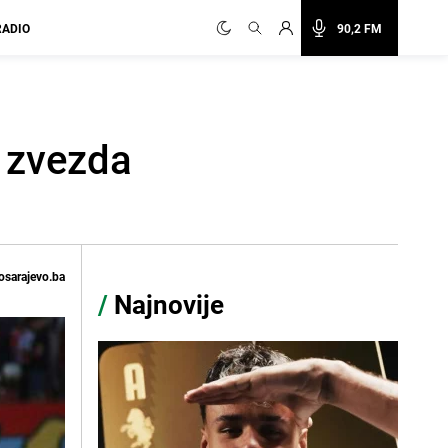
RADIO
90,2 FM
 zvezda
osarajevo.ba
/
Najnovije