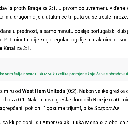
avila protiv Brage sa 2:1. U prvom poluvremenu viđene s
aka, a u drugom dijelu utakmice tri puta su se tresle mreže
đane u prednost, a samo minutu poslije portugalski klub 
a
. Pet minuta prije kraja regularnog dijela utakmice dosuđ
je
Katai
za 2:1.
e vam šalje novac u BiH? Stižu velike promjene koje će vas obradovat
simiru od
West Ham Uniteda
(0:2). Nakon velike greške
godio za 0:1. Nakon nove greške domaćih Rice je u 50. mi
agrepčani “poklonili” gostima trijumf, piše
Scsport.ba
sa klupe dobili su
Amer Gojak i Luka Menalo
, a obojica 