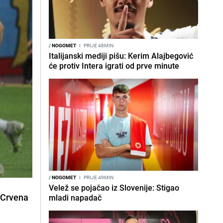
/
NOGOMET
I
PRIJE 48MIN
Italijanski mediji pišu: Kerim Alajbegović
će protiv Intera igrati od prve minute
/
NOGOMET
I
PRIJE 49MIN
Velež se pojačao iz Slovenije: Stigao
a
Crvena
mladi napadač