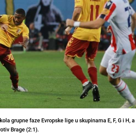
ola grupne faze Evropske lige u skupinama E, F, G i H, 
rotiv Brage
(2:1).