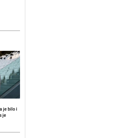
 je bilo i
s je