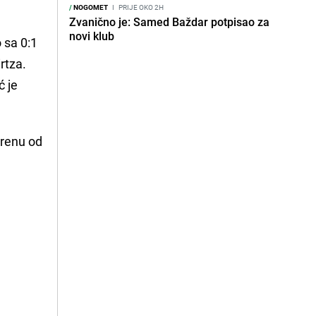
/
NOGOMET
I
PRIJE OKO 2H
Zvanično je: Samed Baždar potpisao za
novi klub
 sa 0:1
rtza.
ć je
erenu od