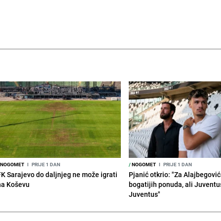
NOGOMET
I
PRIJE 1 DAN
/
NOGOMET
I
PRIJE 1 DAN
FK Sarajevo do daljnjeg ne može igrati
Pjanić otkrio: "Za Alajbegovića
na Koševu
bogatijih ponuda, ali Juventu
Juventus"