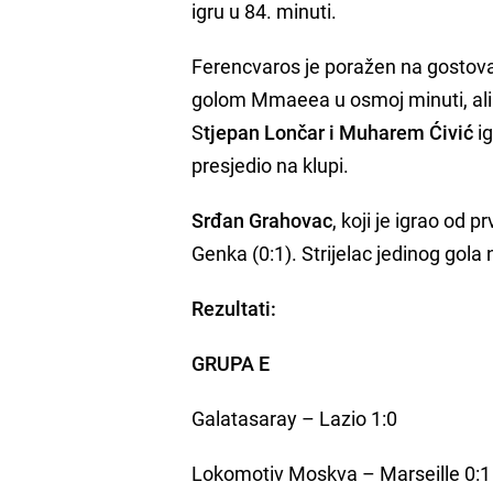
igru u 84. minuti.
Ferencvaros je poražen na gostov
golom Mmaeea u osmoj minuti, ali 
S
tjepan Lončar i Muharem Ćivić
ig
presjedio na klupi.
Srđan Grahovac
, koji je igrao od
Genka (0:1). Strijelac jedinog gola
Rezultati:
GRUPA E
Galatasaray – Lazio 1:0
Lokomotiv Moskva – Marseille 0:1