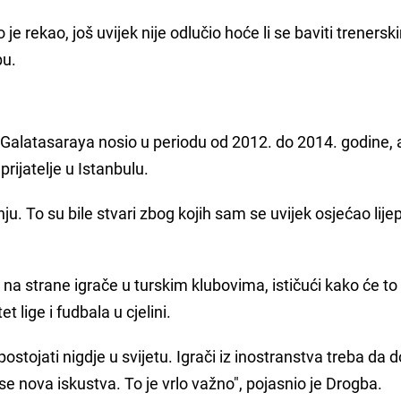
 je rekao, još uvijek nije odlučio hoće li se baviti trenersk
bu.
 Galatasaraya nosio u periodu od 2012. do 2014. godine, 
prijatelje u Istanbulu.
nju. To su bile stvari zbog kojih sam se uvijek osjećao lije
 na strane igrače u turskim klubovima, ističući kako će to
t lige i fudbala u cjelini.
postojati nigdje u svijetu. Igrači iz inostranstva treba da d
se nova iskustva. To je vrlo važno", pojasnio je Drogba.