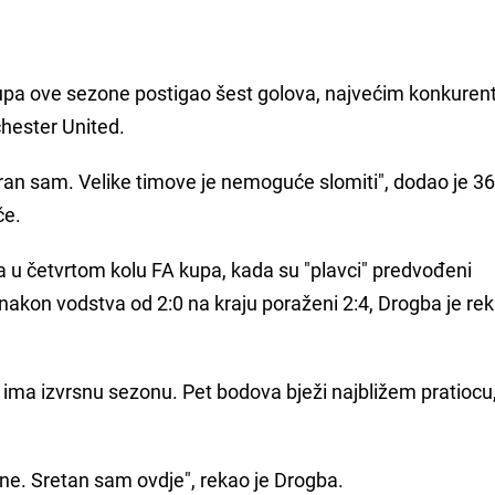
upa ove sezone postigao šest golova, najvećim konkuren
chester United.
guran sam. Velike timove je nemoguće slomiti", dodao je 36
če.
a u četvrtom kolu FA kupa, kada su "plavci" predvođeni
nakon vodstva od 2:0 na kraju poraženi 2:4, Drogba je re
ima izvrsnu sezonu. Pet bodova bježi najbližem pratiocu
ne. Sretan sam ovdje", rekao je Drogba.