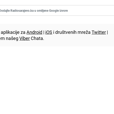
Dodajte Radiosarajevo.ba u omiljene Google izvore
aplikacije za
Android
|
iOS
i društvenih mreža
Twitter
|
utem našeg
Viber
Chata.