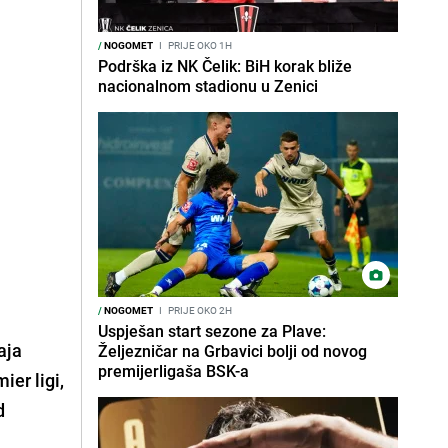
/
NOGOMET
I
PRIJE OKO 1H
Podrška iz NK Čelik: BiH korak bliže
nacionalnom stadionu u Zenici
/
NOGOMET
I
PRIJE OKO 2H
Uspješan start sezone za Plave:
raja
Željezničar na Grbavici bolji od novog
premijerligaša BSK-a
er ligi,
d