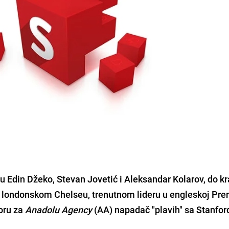
ju
Edin Džeko, Stevan Jovetić i Aleksandar Kolarov
, do k
" londonskom Chelseu, trenutnom lideru u engleskoj Premi
oru za
Anadolu Agency
(AA) napadač "plavih" sa Stanfor