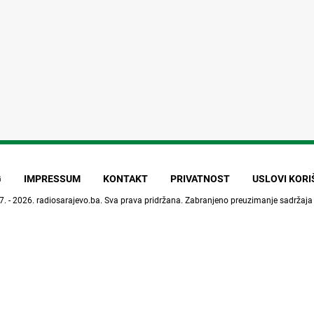
G
IMPRESSUM
KONTAKT
PRIVATNOST
USLOVI KOR
7. - 2026.
radiosarajevo.ba
. Sva prava pridržana. Zabranjeno preuzimanje sadržaja