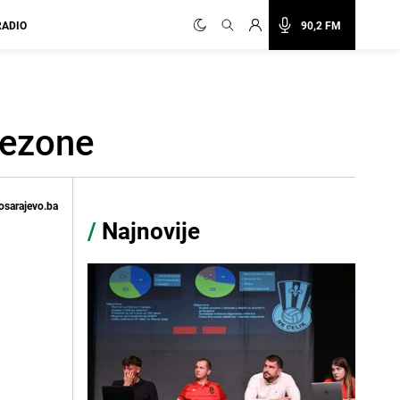
RADIO
90,2 FM
sezone
osarajevo.ba
/
Najnovije