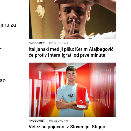
tima za
/
NOGOMET
I
PRIJE OKO 4H
-
Italijanski mediji pišu: Kerim Alajbegović
će protiv Intera igrati od prve minute
kao
,
/
NOGOMET
I
PRIJE OKO 4H
Velež se pojačao iz Slovenije: Stigao