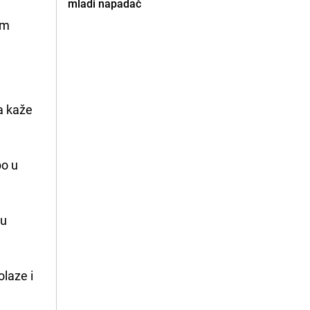
mladi napadač
im
a kaže
po u
 u
olaze i