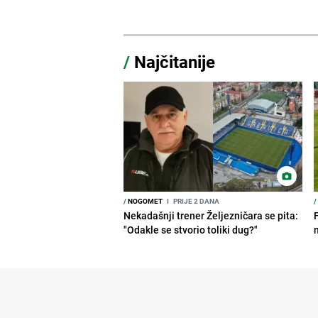
/
Najčitanije
/
NOGOMET
I
PRIJE 2 DANA
/
Nekadašnji trener Željezničara se pita:
"Odakle se stvorio toliki dug?"