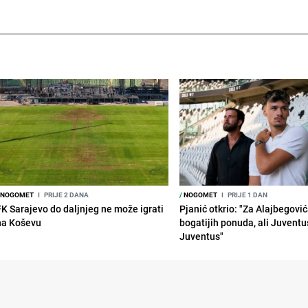
NOGOMET
I
PRIJE 2 DANA
/
NOGOMET
I
PRIJE 1 DAN
FK Sarajevo do daljnjeg ne može igrati
Pjanić otkrio: "Za Alajbegovića
na Koševu
bogatijih ponuda, ali Juventu
Juventus"