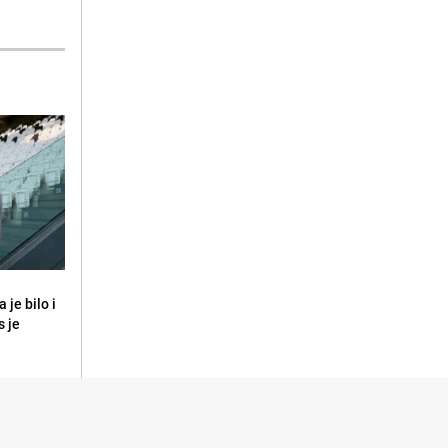
 je bilo i
s je