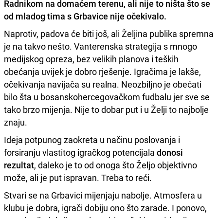
Radnikom
na domaćem terenu, ali nije to ništa što se
od mladog tima s Grbavice nije očekivalo.
Naprotiv, padova će biti još, ali Željina publika spremna
je na takvo nešto. Vanterenska strategija s mnogo
medijskog opreza, bez velikih planova i teških
obećanja uvijek je dobro rješenje. Igračima je lakše,
očekivanja navijača su realna. Neozbiljno je obećati
bilo šta u bosanskohercegovačkom fudbalu jer sve se
tako brzo mijenja. Nije to dobar put i u Želji to najbolje
znaju.
Ideja potpunog zaokreta u načinu poslovanja i
forsiranju vlastitog igračkog potencijala
donosi
rezultat
, daleko je to od onoga što Željo objektivno
može, ali je put ispravan. Treba to reći.
Stvari se na Grbavici mijenjaju nabolje. Atmosfera u
klubu je dobra, igrači dobiju ono što zarade. I ponovo,