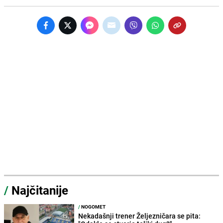
/
Najčitanije
/
NOGOMET
Nekadašnji trener Željezničara se pita: