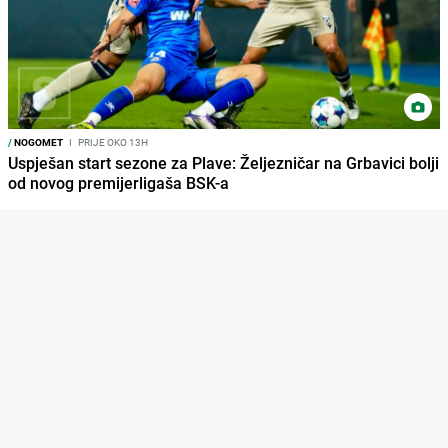
/
NOGOMET
I
PRIJE OKO 13H
Uspješan start sezone za Plave: Željezničar na Grbavici bolji
od novog premijerligaša BSK-a