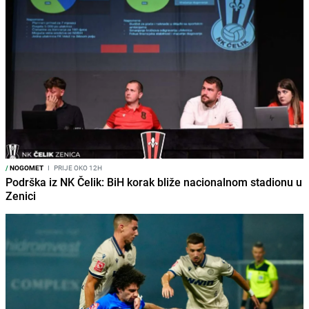
/
NOGOMET
I
PRIJE OKO 12H
Podrška iz NK Čelik: BiH korak bliže nacionalnom stadionu u
Zenici