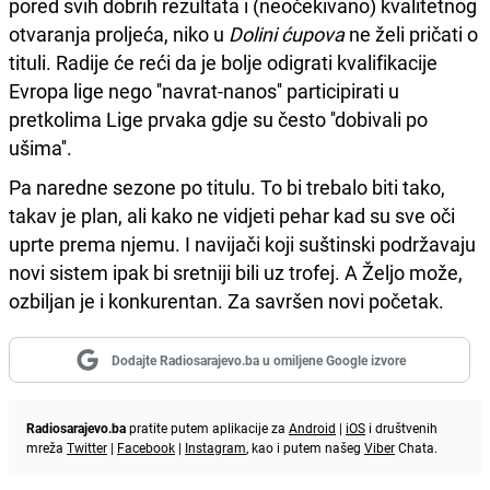
pored svih dobrih rezultata i (neočekivano) kvalitetnog
otvaranja proljeća, niko u
Dolini ćupova
ne želi pričati o
tituli. Radije će reći da je bolje odigrati kvalifikacije
Evropa lige nego ''navrat-nanos'' participirati u
pretkolima Lige prvaka gdje su često ''dobivali po
ušima''.
Pa naredne sezone po titulu. To bi trebalo biti tako,
takav je plan, ali kako ne vidjeti pehar kad su sve oči
uprte prema njemu. I navijači koji suštinski podržavaju
novi sistem ipak bi sretniji bili uz trofej. A Željo može,
ozbiljan je i konkurentan. Za savršen novi početak.
Dodajte Radiosarajevo.ba u omiljene Google izvore
Radiosarajevo.ba
pratite putem aplikacije za
Android
|
iOS
i društvenih
mreža
Twitter
|
Facebook
|
Instagram
, kao i putem našeg
Viber
Chata.