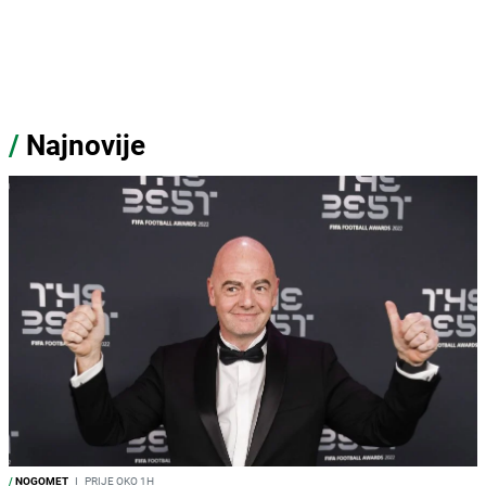
/
Najnovije
/
NOGOMET
I
PRIJE OKO 1H