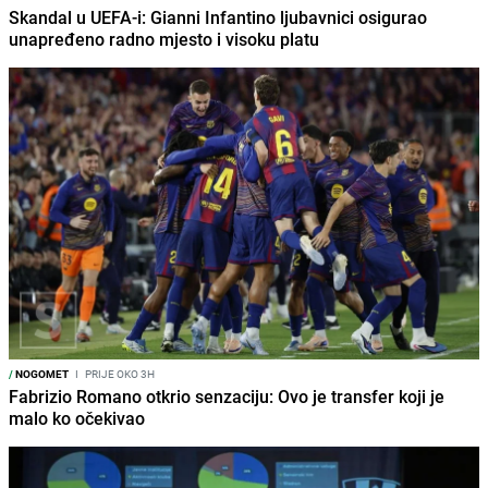
Skandal u UEFA-i: Gianni Infantino ljubavnici osigurao
unapređeno radno mjesto i visoku platu
/
NOGOMET
I
PRIJE OKO 3H
Fabrizio Romano otkrio senzaciju: Ovo je transfer koji je
malo ko očekivao