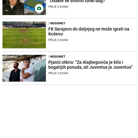
"Odakle se stvorio toliki dug?"
PRIJE 2 DANA
/
NOGOMET
FK Sarajevo do daljnjeg ne može igrati na
Koševu
PRIJE 2 DANA
/
NOGOMET
Pjanić otkrio: "Za Alajbegovića je bilo i
bogatijih ponuda, ali Juventus je Juventus"
PRIJE 2 DANA