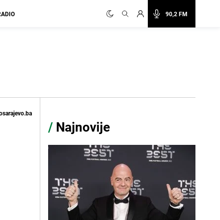
RADIO
90,2 FM
osarajevo.ba
/
Najnovije