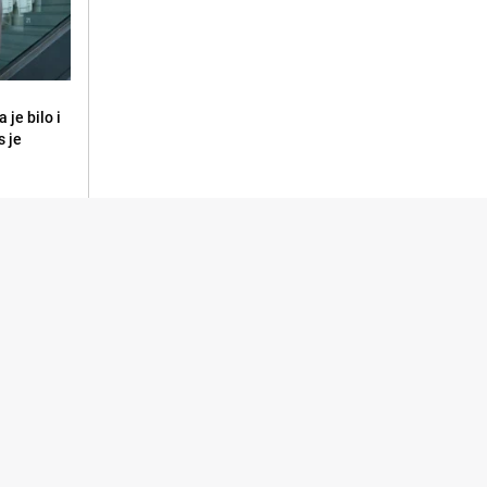
 je bilo i
s je