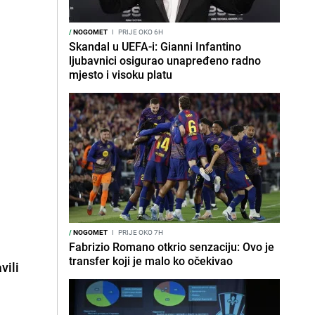
/
NOGOMET
I
PRIJE OKO 6H
Skandal u UEFA-i: Gianni Infantino
ljubavnici osigurao unapređeno radno
mjesto i visoku platu
/
NOGOMET
I
PRIJE OKO 7H
Fabrizio Romano otkrio senzaciju: Ovo je
transfer koji je malo ko očekivao
vili