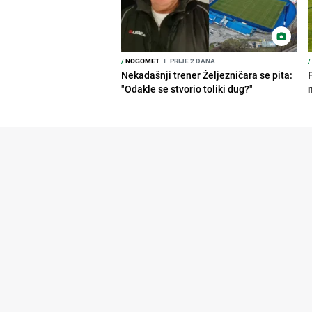
/
NOGOMET
I
PRIJE 2 DANA
/
Nekadašnji trener Željezničara se pita:
"Odakle se stvorio toliki dug?"