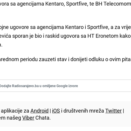
vora sa agencijama Kentaro, Sportfive, te BH Telecomom
jne ugovore sa agencijama Kentaro i Sportfive, a za vri
vića sporan je bio i raskid ugovora sa HT Eronetom kako 
m.
arednom periodu zauzeti stav i donijeti odluku o ovim pit
Dodajte Radiosarajevo.ba u omiljene Google izvore
aplikacije za
Android
|
iOS
i društvenih mreža
Twitter
|
utem našeg
Viber
Chata.