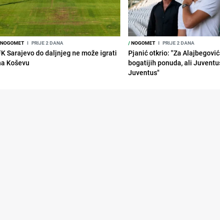
NOGOMET
I
PRIJE 2 DANA
/
NOGOMET
I
PRIJE 2 DANA
FK Sarajevo do daljnjeg ne može igrati
Pjanić otkrio: "Za Alajbegovića
na Koševu
bogatijih ponuda, ali Juventu
Juventus"