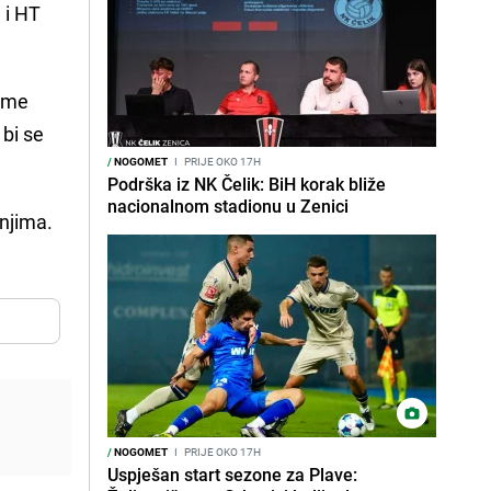
 i HT
jeme
bi se
/
NOGOMET
I
PRIJE OKO 17H
Podrška iz NK Čelik: BiH korak bliže
nacionalnom stadionu u Zenici
anjima.
/
NOGOMET
I
PRIJE OKO 17H
Uspješan start sezone za Plave: