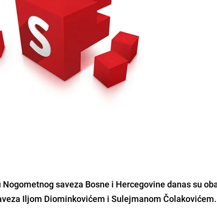
u Nogometnog saveza Bosne i Hercegovine danas su oba
 Saveza Iljom Diominkovićem i Sulejmanom Čolakovićem.