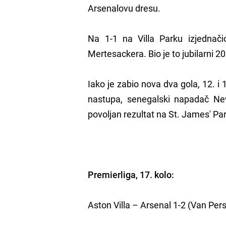
Arsenalovu dresu.
Na 1-1 na Villa Parku izjednači
Mertesackera. Bio je to jubilarni 2
Iako je zabio nova dva gola, 12. i
nastupa, senegalski napadač N
povoljan rezultat na St. James' Par
Premierliga, 17. kolo:
Aston Villa – Arsenal 1-2 (Van Per