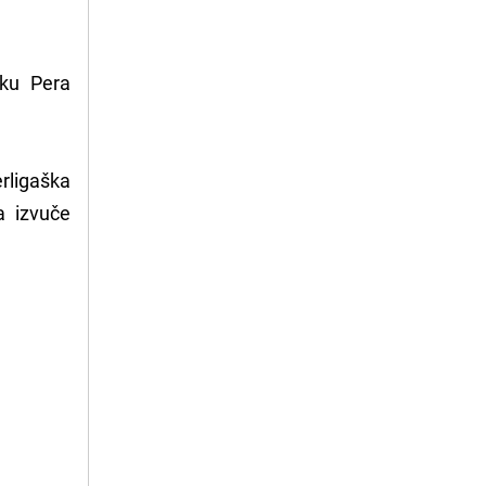
šku Pera
erligaška
a izvuče